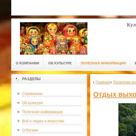
Кул
О КОМПАНИИ
ОБ КУЛЬТУРЕ
ПОЛЕЗНАЯ ИНФОРМАЦИЯ
РАЗДЕЛЫ
Главная
Полезная и
Отдых выход
О компании
Об культуре
Полезная информация
Всё о людях и искусстве
О Росиии