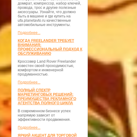
домкрат, компрессор, набор ключей,
провода, трос и другие полезные
аксессуары. Узнайте, что должно
быть в машине и где купить на
ufa.planetavto.ru качественные
автомобильные инструменты.
Подробнее...
КОГДА FREELANDER ТРЕБУЕТ
ВНИМАНИЯ:
ПРОФЕССИОНАЛЬНЫЙ ПОДХОД К
ОБСЛУЖИВАНИЮ
Кроссовер Land Rover Freelander
известен своей проходимостью,
комфортом и инженерной
продуманностью.
Подробнее...
ПОЛНЫЙ СПЕКТР
МАРКЕТИНГОВЫХ РЕШЕНИЙ:
ПРЕИМУЩЕСТВА РЕКЛАМНОГО
АГЕНТСТВА ПОЛНОГО ЦИКЛА
В современном бизнесе успех
напрямую зависит от
эффективности продвижения.
Подробнее...
ЯРКИЙ АКЦЕНТ ДЛЯ ТОРГОВОЙ