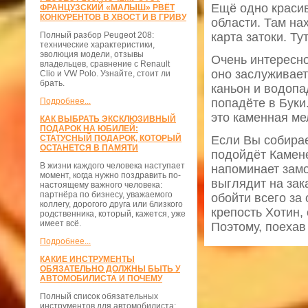
Ещё одно красив
ФРАНЦУЗСКИЙ «МАЛЫШ» РВЁТ
КОНКУРЕНТОВ В ХВОСТ И В ГРИВУ
области. Там на
Полный разбор Peugeot 208:
карта затоки. Т
технические характеристики,
эволюция модели, отзывы
Очень интересно
владельцев, сравнение с Renault
оно заслуживает
Clio и VW Polo. Узнайте, стоит ли
брать.
каньон и водопа
Подробнее...
попадёте в Буки
это каменная ме
КАК ВЫБРАТЬ ЭКСКЛЮЗИВНЫЙ
ПОДАРОК НА ЮБИЛЕЙ:
СТАТУСНЫЙ ПОДАРОК, КОТОРЫЙ
Если Вы собирае
ОСТАНЕТСЯ В ПАМЯТИ
подойдёт Камене
В жизни каждого человека наступает
напоминает замо
момент, когда нужно поздравить по-
выглядит на зак
настоящему важного человека:
партнёра по бизнесу, уважаемого
обойти всего за
коллегу, дорогого друга или близкого
крепость Хотин,
родственника, который, кажется, уже
имеет всё.
Поэтому, поехав
Подробнее...
КАКИЕ ИНСТРУМЕНТЫ
ОБЯЗАТЕЛЬНО ДОЛЖНЫ БЫТЬ У
АВТОМОБИЛИСТА И ПОЧЕМУ
Полный список обязательных
инструментов для автомобилиста: