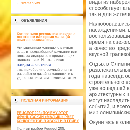
виды из набереж
sitemap.xml
способствует ат
так и для жител
ОБЪЯВЛЕНИЯ
Налюбовавшись 
насаждениями, в
Как правило рекламная накидка с
воспользовавши
логотипом или промо манищка
шьется по желанию..
время на свежем
а качество пред
Агитационные манишки отличная
вещь в предвыборной компании или
вкусной трапезо
гонке за лидерство в предстоящих
голосованиях. Изготавливая
Отдых в Олимпий
накидки с логотипом
развлекательны
, мы приобрели огромный опыт в
разработке дизайна манишки, и с
года навсегда о
удовольствием вам поможем в этом.
строительного в
уже вошедшей в 
архитектурных ш
>
могут насладить
ПОЛЕЗНАЯ ИНФОРМАЦИЯ
событий, и всег
мир олимпийски
PEUGEOT 208: ПОЧЕМУ ЭТОТ
ФРАНЦУЗСКИЙ «МАЛЫШ» РВЁТ
КОНКУРЕНТОВ В ХВОСТ И В ГРИВУ
Окунитесь в оли
Полный разбор Peugeot 208: