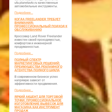
ufa.planetavto.ru качественные
автомобильные инструменты.
Подробнее...
КОГДА FREELANDER ТРЕБУЕТ
ВНИМАНИЯ:
ПРОФЕССИОНАЛЬНЫЙ ПОДХОД К
ОБСЛУЖИВАНИЮ
Кроссовер Land Rover Freelander
известен своей проходимостью,
комфортом и инженерной
продуманностью.
Подробнее...
ПОЛНЫЙ СПЕКТР
МАРКЕТИНГОВЫХ РЕШЕНИЙ:
ПРЕИМУЩЕСТВА РЕКЛАМНОГО
АГЕНТСТВА ПОЛНОГО ЦИКЛА
В современном бизнесе успех
напрямую зависит от
эффективности продвижения.
Подробнее...
ЯРКИЙ АКЦЕНТ ДЛЯ ТОРГОВОЙ
ТОЧКИ: ПРОФЕССИОНАЛЬНОЕ
ИЗГОТОВЛЕНИЕ ВЫВЕСОК ДЛЯ
МАГАЗИНА КАК ИНСТРУМЕНТ
ПРОДАЖ