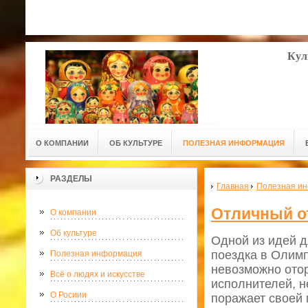
Кул
О КОМПАНИИ
ОБ КУЛЬТУРЕ
ПОЛЕЗНАЯ ИНФОРМАЦИЯ
РАЗДЕЛЫ
Главная
Полезная и
Отличный о
О компании
Об культуре
Одной из идей д
поездка в Олимп
Полезная информация
невозможно отор
Всё о людях и искусстве
исполнителей, н
О Росиии
поражает своей 