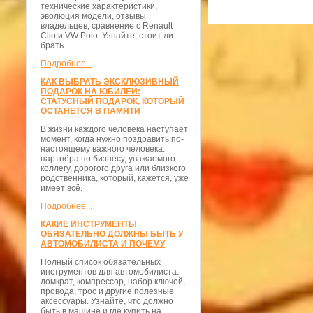
технические характеристики,
эволюция модели, отзывы
владельцев, сравнение с Renault
Clio и VW Polo. Узнайте, стоит ли
брать.
Подробнее...
КАК ВЫБРАТЬ ЭКСКЛЮЗИВНЫЙ
ПОДАРОК НА ЮБИЛЕЙ:
СТАТУСНЫЙ ПОДАРОК, КОТОРЫЙ
ОСТАНЕТСЯ В ПАМЯТИ
В жизни каждого человека наступает
момент, когда нужно поздравить по-
настоящему важного человека:
партнёра по бизнесу, уважаемого
коллегу, дорогого друга или близкого
родственника, который, кажется, уже
имеет всё.
Подробнее...
КАКИЕ ИНСТРУМЕНТЫ
ОБЯЗАТЕЛЬНО ДОЛЖНЫ БЫТЬ У
АВТОМОБИЛИСТА И ПОЧЕМУ
Полный список обязательных
инструментов для автомобилиста:
домкрат, компрессор, набор ключей,
провода, трос и другие полезные
аксессуары. Узнайте, что должно
быть в машине и где купить на