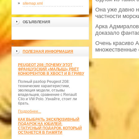
sitemap.xml
Она уже давно н
частности морск
ОБЪЯВЛЕНИЯ
Арка Адмиралов
доказало фантас
Очень красиво А
>
множественные о
ПОЛЕЗНАЯ ИНФОРМАЦИЯ
PEUGEOT 208: ПОЧЕМУ ЭТОТ
ФРАНЦУЗСКИЙ «МАЛЫШ» РВЁТ
КОНКУРЕНТОВ В ХВОСТ И В ГРИВУ
Полный разбор Peugeot 208:
технические характеристики,
эволюция модели, отзывы
владельцев, сравнение с Renault
Clio и VW Polo. Узнайте, стоит ли
брать.
Подробнее...
КАК ВЫБРАТЬ ЭКСКЛЮЗИВНЫЙ
ПОДАРОК НА ЮБИЛЕЙ:
СТАТУСНЫЙ ПОДАРОК, КОТОРЫЙ
ОСТАНЕТСЯ В ПАМЯТИ