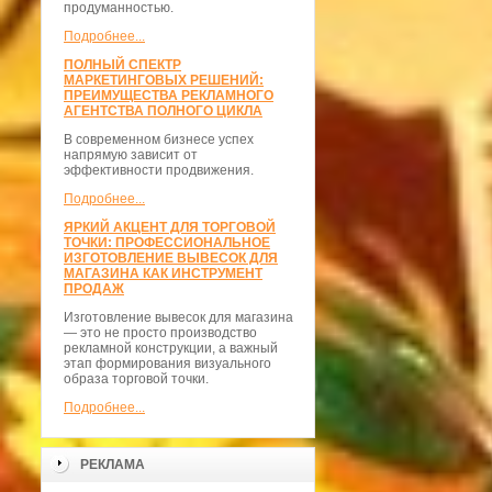
продуманностью.
Подробнее...
ПОЛНЫЙ СПЕКТР
МАРКЕТИНГОВЫХ РЕШЕНИЙ:
ПРЕИМУЩЕСТВА РЕКЛАМНОГО
АГЕНТСТВА ПОЛНОГО ЦИКЛА
В современном бизнесе успех
напрямую зависит от
эффективности продвижения.
Подробнее...
ЯРКИЙ АКЦЕНТ ДЛЯ ТОРГОВОЙ
ТОЧКИ: ПРОФЕССИОНАЛЬНОЕ
ИЗГОТОВЛЕНИЕ ВЫВЕСОК ДЛЯ
МАГАЗИНА КАК ИНСТРУМЕНТ
ПРОДАЖ
Изготовление вывесок для магазина
— это не просто производство
рекламной конструкции, а важный
этап формирования визуального
образа торговой точки.
Подробнее...
РЕКЛАМА