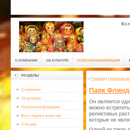
Кул
О КОМПАНИИ
ОБ КУЛЬТУРЕ
ПОЛЕЗНАЯ ИНФОРМАЦИЯ
РАЗДЕЛЫ
Главная
Полезная и
Парк Флинд
О компании
Об культуре
Он является одн
можно встретит
Полезная информация
реликтовых раст
Всё о людях и искусстве
которые не явля
О Росиии
Одной из таких 