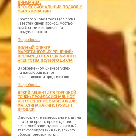
ВНИМАНИЯ:
ПРОФЕССИОНАЛЬНЫЙ ПОДХОД К
ОБСЛУЖИВАНИЮ
Кроссовер Land Rover Freelander
известен своей проходимостью,
комфортом и инженерной
продуманностью.
Подробнее...
ПОЛНЫЙ СПЕКТР
МАРКЕТИНГОВЫХ РЕШЕНИЙ:
ПРЕИМУЩЕСТВА РЕКЛАМНОГО
АГЕНТСТВА ПОЛНОГО ЦИКЛА
В современном бизнесе успех
напрямую зависит от
эффективности продвижения.
Подробнее...
ЯРКИЙ АКЦЕНТ ДЛЯ ТОРГОВОЙ
ТОЧКИ: ПРОФЕССИОНАЛЬНОЕ
ИЗГОТОВЛЕНИЕ ВЫВЕСОК ДЛЯ
МАГАЗИНА КАК ИНСТРУМЕНТ
ПРОДАЖ
Изготовление вывесок для магазина
— это не просто производство
рекламной конструкции, а важный
этап формирования визуального
образа торговой точки.