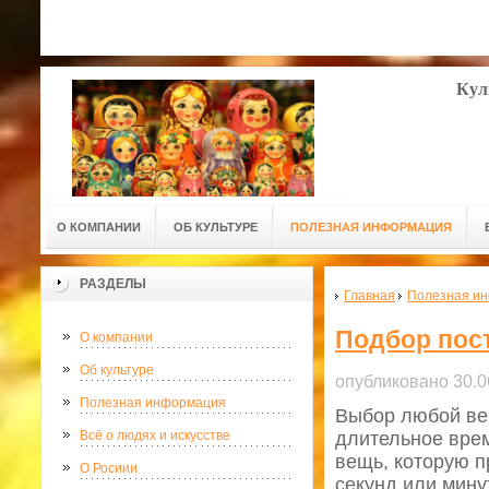
Кул
О КОМПАНИИ
ОБ КУЛЬТУРЕ
ПОЛЕЗНАЯ ИНФОРМАЦИЯ
РАЗДЕЛЫ
Главная
Полезная и
Подбор пос
О компании
Об культуре
опубликовано 30.0
Полезная информация
Выбор любой вещ
Всё о людях и искусстве
длительное врем
вещь, которую п
О Росиии
секунд или мину