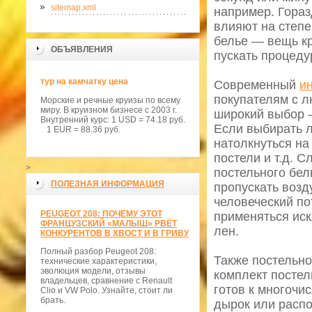
sitemap.xml
например. Гораз
влияют на степе
белье ― вещь кр
ОБЪЯВЛЕНИЯ
пускать процеду
тур на камчатку цена
Современный
и
покупателям с 
Морские и речные круизы по всему
миру. В круизном бизнесе с 2003 г.
широкий выбор ―
Внутренний курс: 1 USD = 74.18 руб.
Если выбирать л
1 EUR = 88.36 руб.
натолкнуться на
постели и т.д. 
>
постельного бел
ПОЛЕЗНАЯ ИНФОРМАЦИЯ
пропускать возд
человеческий по
PEUGEOT 208: ПОЧЕМУ ЭТОТ
применяться иск
ФРАНЦУЗСКИЙ «МАЛЫШ» РВЁТ
лен.
КОНКУРЕНТОВ В ХВОСТ И В ГРИВУ
Полный разбор Peugeot 208:
Также постельно
технические характеристики,
эволюция модели, отзывы
комплект постел
владельцев, сравнение с Renault
готов к многочи
Clio и VW Polo. Узнайте, стоит ли
брать.
дырок или расп