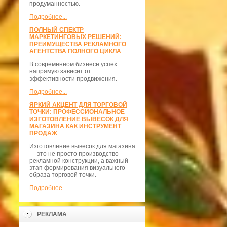
продуманностью.
Подробнее...
ПОЛНЫЙ СПЕКТР
МАРКЕТИНГОВЫХ РЕШЕНИЙ:
ПРЕИМУЩЕСТВА РЕКЛАМНОГО
АГЕНТСТВА ПОЛНОГО ЦИКЛА
В современном бизнесе успех
напрямую зависит от
эффективности продвижения.
Подробнее...
ЯРКИЙ АКЦЕНТ ДЛЯ ТОРГОВОЙ
ТОЧКИ: ПРОФЕССИОНАЛЬНОЕ
ИЗГОТОВЛЕНИЕ ВЫВЕСОК ДЛЯ
МАГАЗИНА КАК ИНСТРУМЕНТ
ПРОДАЖ
Изготовление вывесок для магазина
— это не просто производство
рекламной конструкции, а важный
этап формирования визуального
образа торговой точки.
Подробнее...
РЕКЛАМА