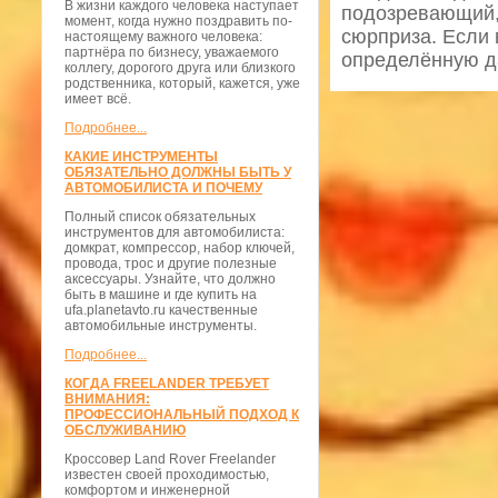
В жизни каждого человека наступает
подозревающий, 
момент, когда нужно поздравить по-
сюрприза. Если 
настоящему важного человека:
партнёра по бизнесу, уважаемого
определённую да
коллегу, дорогого друга или близкого
родственника, который, кажется, уже
имеет всё.
Подробнее...
КАКИЕ ИНСТРУМЕНТЫ
ОБЯЗАТЕЛЬНО ДОЛЖНЫ БЫТЬ У
АВТОМОБИЛИСТА И ПОЧЕМУ
Полный список обязательных
инструментов для автомобилиста:
домкрат, компрессор, набор ключей,
провода, трос и другие полезные
аксессуары. Узнайте, что должно
быть в машине и где купить на
ufa.planetavto.ru качественные
автомобильные инструменты.
Подробнее...
КОГДА FREELANDER ТРЕБУЕТ
ВНИМАНИЯ:
ПРОФЕССИОНАЛЬНЫЙ ПОДХОД К
ОБСЛУЖИВАНИЮ
Кроссовер Land Rover Freelander
известен своей проходимостью,
комфортом и инженерной