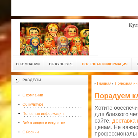
Кул
О КОМПАНИИ
ОБ КУЛЬТУРЕ
ПОЛЕЗНАЯ ИНФОРМАЦИЯ
РАЗДЕЛЫ
Главная
Полезная и
Порадуем кл
О компании
Об культуре
Хотите обеспечи
для близкого че
Полезная информация
сайте,
доставка 
Всё о людях и искусстве
ценам. Не важно
О Росиии
профессиональн