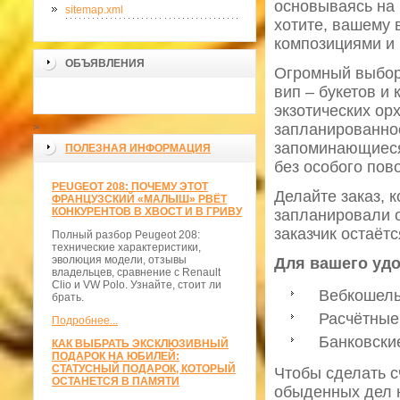
основываясь на 
sitemap.xml
хотите, вашему
композициями и 
ОБЪЯВЛЕНИЯ
Огромный выбор 
вип – букетов и
экзотических ор
запланированное
>
запоминающиеся
ПОЛЕЗНАЯ ИНФОРМАЦИЯ
без особого пов
PEUGEOT 208: ПОЧЕМУ ЭТОТ
Делайте заказ, 
ФРАНЦУЗСКИЙ «МАЛЫШ» РВЁТ
КОНКУРЕНТОВ В ХВОСТ И В ГРИВУ
запланировали о
заказчик остаётс
Полный разбор Peugeot 208:
технические характеристики,
эволюция модели, отзывы
Для вашего уд
владельцев, сравнение с Renault
Clio и VW Polo. Узнайте, стоит ли
Вебкошель
брать.
Расчётные с
Подробнее...
Банковские
КАК ВЫБРАТЬ ЭКСКЛЮЗИВНЫЙ
ПОДАРОК НА ЮБИЛЕЙ:
СТАТУСНЫЙ ПОДАРОК, КОТОРЫЙ
Чтобы сделать с
ОСТАНЕТСЯ В ПАМЯТИ
обыденных дел н