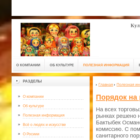
Кул
О КОМПАНИИ
ОБ КУЛЬТУРЕ
ПОЛЕЗНАЯ ИНФОРМАЦИЯ
РАЗДЕЛЫ
Главная
Полезная и
Порядок на
О компании
Об культуре
На всех торговы
рынках решено н
Полезная информация
Бактыбек Османо
Всё о людях и искусстве
комиссию. С пом
О Росиии
санитарного пор