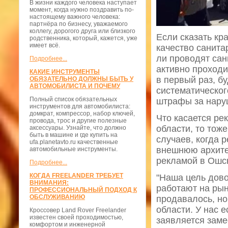
В жизни каждого человека наступает
момент, когда нужно поздравить по-
настоящему важного человека:
партнёра по бизнесу, уважаемого
коллегу, дорогого друга или близкого
Если сказать кр
родственника, который, кажется, уже
имеет всё.
качество санита
ли проводят сан
Подробнее...
активно проход
КАКИЕ ИНСТРУМЕНТЫ
в первый раз, б
ОБЯЗАТЕЛЬНО ДОЛЖНЫ БЫТЬ У
АВТОМОБИЛИСТА И ПОЧЕМУ
систематическог
Полный список обязательных
штрафы за нару
инструментов для автомобилиста:
домкрат, компрессор, набор ключей,
Что касается ре
провода, трос и другие полезные
области, то тож
аксессуары. Узнайте, что должно
быть в машине и где купить на
случаев, когда 
ufa.planetavto.ru качественные
внешнюю архитек
автомобильные инструменты.
рекламой в Ошск
Подробнее...
КОГДА FREELANDER ТРЕБУЕТ
"Наша цель дово
ВНИМАНИЯ:
работают на рын
ПРОФЕССИОНАЛЬНЫЙ ПОДХОД К
ОБСЛУЖИВАНИЮ
продавалось, но
области. У нас 
Кроссовер Land Rover Freelander
известен своей проходимостью,
заявляется заме
комфортом и инженерной