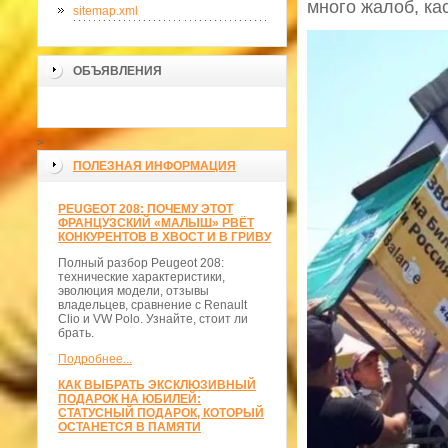
много жалоб, ка
sitemap.xml
ОБЪЯВЛЕНИЯ
>
ПОЛЕЗНАЯ ИНФОРМАЦИЯ
PEUGEOT 208: ПОЧЕМУ ЭТОТ
ФРАНЦУЗСКИЙ «МАЛЫШ» РВЁТ
КОНКУРЕНТОВ В ХВОСТ И В ГРИВУ
Полный разбор Peugeot 208:
технические характеристики,
эволюция модели, отзывы
владельцев, сравнение с Renault
Clio и VW Polo. Узнайте, стоит ли
брать.
Подробнее...
КАК ВЫБРАТЬ ЭКСКЛЮЗИВНЫЙ
ПОДАРОК НА ЮБИЛЕЙ:
СТАТУСНЫЙ ПОДАРОК, КОТОРЫЙ
ОСТАНЕТСЯ В ПАМЯТИ