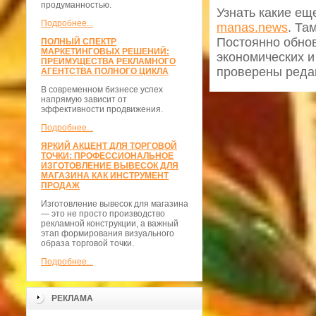
продуманностью.
Узнать какие ещ
Подробнее...
manas.news
. Та
Постоянно обнов
ПОЛНЫЙ СПЕКТР
МАРКЕТИНГОВЫХ РЕШЕНИЙ:
экономических и
ПРЕИМУЩЕСТВА РЕКЛАМНОГО
проверены реда
АГЕНТСТВА ПОЛНОГО ЦИКЛА
В современном бизнесе успех
напрямую зависит от
эффективности продвижения.
Подробнее...
ЯРКИЙ АКЦЕНТ ДЛЯ ТОРГОВОЙ
ТОЧКИ: ПРОФЕССИОНАЛЬНОЕ
ИЗГОТОВЛЕНИЕ ВЫВЕСОК ДЛЯ
МАГАЗИНА КАК ИНСТРУМЕНТ
ПРОДАЖ
Изготовление вывесок для магазина
— это не просто производство
рекламной конструкции, а важный
этап формирования визуального
образа торговой точки.
Подробнее...
РЕКЛАМА