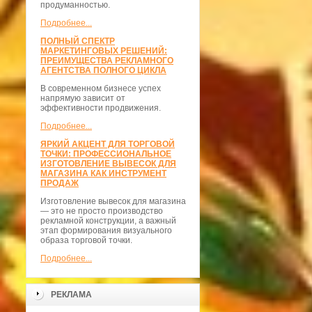
продуманностью.
Подробнее...
ПОЛНЫЙ СПЕКТР
МАРКЕТИНГОВЫХ РЕШЕНИЙ:
ПРЕИМУЩЕСТВА РЕКЛАМНОГО
АГЕНТСТВА ПОЛНОГО ЦИКЛА
В современном бизнесе успех
напрямую зависит от
эффективности продвижения.
Подробнее...
ЯРКИЙ АКЦЕНТ ДЛЯ ТОРГОВОЙ
ТОЧКИ: ПРОФЕССИОНАЛЬНОЕ
ИЗГОТОВЛЕНИЕ ВЫВЕСОК ДЛЯ
МАГАЗИНА КАК ИНСТРУМЕНТ
ПРОДАЖ
Изготовление вывесок для магазина
— это не просто производство
рекламной конструкции, а важный
этап формирования визуального
образа торговой точки.
Подробнее...
РЕКЛАМА