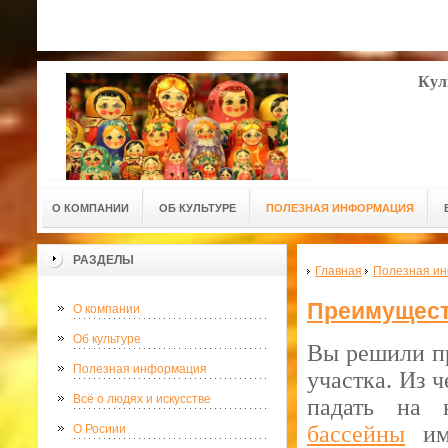
Кул
О КОМПАНИИ
ОБ КУЛЬТУРЕ
ПОЛЕЗНАЯ ИНФОРМАЦИЯ
РАЗДЕЛЫ
Главная
Полезная и
Преимущест
О компании
Об культуре
Вы решили пр
Полезная информация
участка. Из 
Всё о людях и искусстве
падать на 
бассейны
име
О Росиии