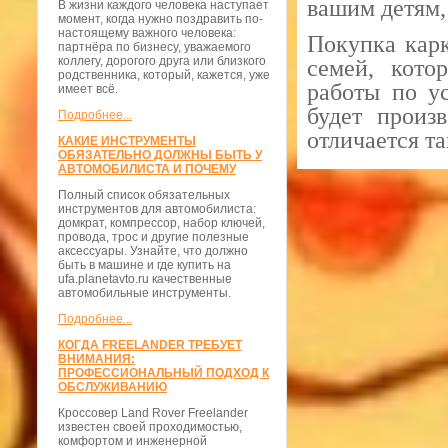
вашим детям, 
В жизни каждого человека наступает
момент, когда нужно поздравить по-
настоящему важного человека:
Покупка карк
партнёра по бизнесу, уважаемого
коллегу, дорогого друга или близкого
семей, кото
родственника, который, кажется, уже
работы по ус
имеет всё.
будет произ
Подробнее...
отличается т
КАКИЕ ИНСТРУМЕНТЫ
ОБЯЗАТЕЛЬНО ДОЛЖНЫ БЫТЬ У
АВТОМОБИЛИСТА И ПОЧЕМУ
Полный список обязательных
инструментов для автомобилиста:
домкрат, компрессор, набор ключей,
провода, трос и другие полезные
аксессуары. Узнайте, что должно
быть в машине и где купить на
ufa.planetavto.ru качественные
автомобильные инструменты.
Подробнее...
КОГДА FREELANDER ТРЕБУЕТ
ВНИМАНИЯ:
ПРОФЕССИОНАЛЬНЫЙ ПОДХОД К
ОБСЛУЖИВАНИЮ
Кроссовер Land Rover Freelander
известен своей проходимостью,
комфортом и инженерной