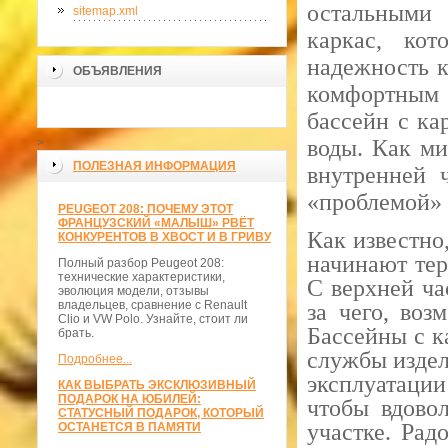
остальными
sitemap.xml
каркас, кот
надежность к
ОБЪЯВЛЕНИЯ
комфортным 
бассейн с ка
воды. Как ми
>
ПОЛЕЗНАЯ ИНФОРМАЦИЯ
внутренней 
«проблемой» 
PEUGEOT 208: ПОЧЕМУ ЭТОТ
ФРАНЦУЗСКИЙ «МАЛЫШ» РВЁТ
Как известно
КОНКУРЕНТОВ В ХВОСТ И В ГРИВУ
начинают тер
Полный разбор Peugeot 208:
технические характеристики,
С верхней ча
эволюция модели, отзывы
владельцев, сравнение с Renault
за чего, воз
Clio и VW Polo. Узнайте, стоит ли
Бассейны с к
брать.
службы издел
Подробнее...
эксплуатации
КАК ВЫБРАТЬ ЭКСКЛЮЗИВНЫЙ
ПОДАРОК НА ЮБИЛЕЙ:
чтобы вдово
СТАТУСНЫЙ ПОДАРОК, КОТОРЫЙ
участке. Рад
ОСТАНЕТСЯ В ПАМЯТИ