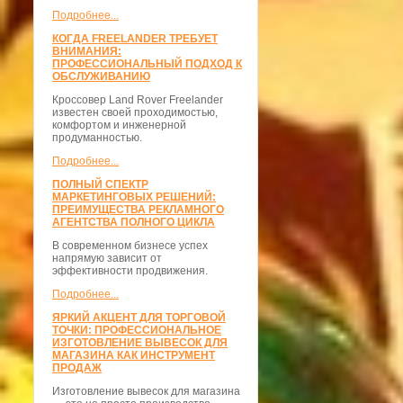
Подробнее...
КОГДА FREELANDER ТРЕБУЕТ
ВНИМАНИЯ:
ПРОФЕССИОНАЛЬНЫЙ ПОДХОД К
ОБСЛУЖИВАНИЮ
Кроссовер Land Rover Freelander
известен своей проходимостью,
комфортом и инженерной
продуманностью.
Подробнее...
ПОЛНЫЙ СПЕКТР
МАРКЕТИНГОВЫХ РЕШЕНИЙ:
ПРЕИМУЩЕСТВА РЕКЛАМНОГО
АГЕНТСТВА ПОЛНОГО ЦИКЛА
В современном бизнесе успех
напрямую зависит от
эффективности продвижения.
Подробнее...
ЯРКИЙ АКЦЕНТ ДЛЯ ТОРГОВОЙ
ТОЧКИ: ПРОФЕССИОНАЛЬНОЕ
ИЗГОТОВЛЕНИЕ ВЫВЕСОК ДЛЯ
МАГАЗИНА КАК ИНСТРУМЕНТ
ПРОДАЖ
Изготовление вывесок для магазина