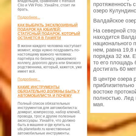
владельцев, сравнение с Renault
протяженность с
Clio и VW Polo. Узнайте, стоит ли
брать.
озеро Кулундинс
Подробнее...
Валдайское озе
КАК ВЫБРАТЬ ЭКСКЛЮЗИВНЫЙ
ПОДАРОК НА ЮБИЛЕЙ:
На северной сто
СТАТУСНЫЙ ПОДАРОК, КОТОРЫЙ
находится Валд
ОСТАНЕТСЯ В ПАМЯТИ
национального п
В жизни каждого человека наступает
нем, равна 19,8
момент, когда нужно поздравить по-
настоящему важного человека:
порядка 32 км. 
партнёра по бизнесу, уважаемого
то его площадь 
коллегу, дорогого друга или близкого
родственника, который, кажется, уже
достигать 60 ме
имеет всё.
В центре озера 
Подробнее...
приблизительно 
КАКИЕ ИНСТРУМЕНТЫ
востоке протоко
ОБЯЗАТЕЛЬНО ДОЛЖНЫ БЫТЬ У
АВТОМОБИЛИСТА И ПОЧЕМУ
полностью. Лед 
Полный список обязательных
мая.
инструментов для автомобилиста:
домкрат, компрессор, набор ключей,
провода, трос и другие полезные
аксессуары. Узнайте, что должно
быть в машине и где купить на
ufa.planetavto.ru качественные
автомобильные инструменты.