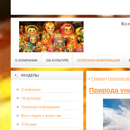
Кул
О КОМПАНИИ
ОБ КУЛЬТУРЕ
ПОЛЕЗНАЯ ИНФОРМАЦИЯ
РАЗДЕЛЫ
Главная
Полезная и
Природа ун
О компании
Об культуре
Полезная информация
Всё о людях и искусстве
О Росиии