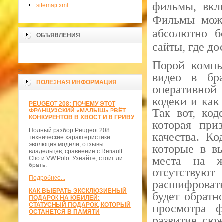
фильмы, вкл
sitemap.xml
Фильмы можн
абсолютно б
ОБЪЯВЛЕНИЯ
сайты, где д
Порой компь
>
видео в бра
ПОЛЕЗНАЯ ИНФОРМАЦИЯ
оперативной
кодеки и как
PEUGEOT 208: ПОЧЕМУ ЭТОТ
Так вот, код
ФРАНЦУЗСКИЙ «МАЛЫШ» РВЁТ
КОНКУРЕНТОВ В ХВОСТ И В ГРИВУ
которая при
Полный разбор Peugeot 208:
качества. К
технические характеристики,
эволюция модели, отзывы
которые в в
владельцев, сравнение с Renault
места на ж
Clio и VW Polo. Узнайте, стоит ли
брать.
отсутствуют
Подробнее...
расшифровать
КАК ВЫБРАТЬ ЭКСКЛЮЗИВНЫЙ
будет обратн
ПОДАРОК НА ЮБИЛЕЙ:
СТАТУСНЫЙ ПОДАРОК, КОТОРЫЙ
просмотра ф
ОСТАНЕТСЯ В ПАМЯТИ
развитие сюж