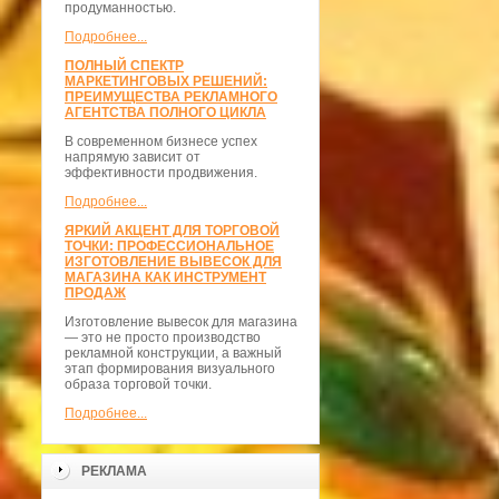
продуманностью.
Подробнее...
ПОЛНЫЙ СПЕКТР
МАРКЕТИНГОВЫХ РЕШЕНИЙ:
ПРЕИМУЩЕСТВА РЕКЛАМНОГО
АГЕНТСТВА ПОЛНОГО ЦИКЛА
В современном бизнесе успех
напрямую зависит от
эффективности продвижения.
Подробнее...
ЯРКИЙ АКЦЕНТ ДЛЯ ТОРГОВОЙ
ТОЧКИ: ПРОФЕССИОНАЛЬНОЕ
ИЗГОТОВЛЕНИЕ ВЫВЕСОК ДЛЯ
МАГАЗИНА КАК ИНСТРУМЕНТ
ПРОДАЖ
Изготовление вывесок для магазина
— это не просто производство
рекламной конструкции, а важный
этап формирования визуального
образа торговой точки.
Подробнее...
РЕКЛАМА