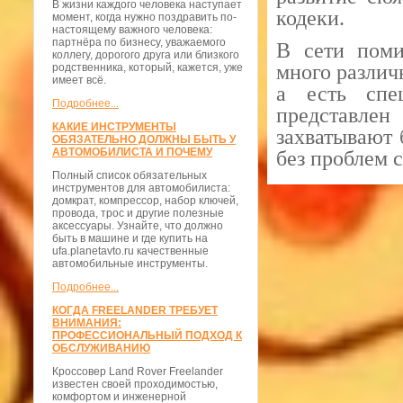
В жизни каждого человека наступает
кодеки.
момент, когда нужно поздравить по-
настоящему важного человека:
партнёра по бизнесу, уважаемого
В сети поми
коллегу, дорогого друга или близкого
много различ
родственника, который, кажется, уже
имеет всё.
а есть спе
Подробнее...
представлен
КАКИЕ ИНСТРУМЕНТЫ
захватывают 
ОБЯЗАТЕЛЬНО ДОЛЖНЫ БЫТЬ У
АВТОМОБИЛИСТА И ПОЧЕМУ
без проблем 
Полный список обязательных
инструментов для автомобилиста:
домкрат, компрессор, набор ключей,
провода, трос и другие полезные
аксессуары. Узнайте, что должно
быть в машине и где купить на
ufa.planetavto.ru качественные
автомобильные инструменты.
Подробнее...
КОГДА FREELANDER ТРЕБУЕТ
ВНИМАНИЯ:
ПРОФЕССИОНАЛЬНЫЙ ПОДХОД К
ОБСЛУЖИВАНИЮ
Кроссовер Land Rover Freelander
известен своей проходимостью,
комфортом и инженерной