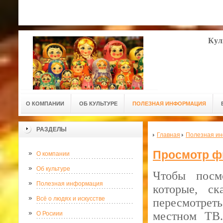
Кул
О КОМПАНИИ
ОБ КУЛЬТУРЕ
ПОЛЕЗНАЯ ИНФОРМАЦИЯ
РАЗДЕЛЫ
Главная
Полезная и
Просмотр ф
О компании
Об культуре
Чтобы посм
Полезная информация
которые, с
Всё о людях и искусстве
пересмотрет
местном ТВ
О Росиии