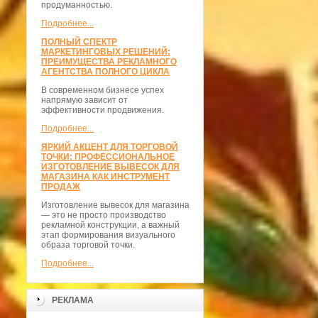
продуманностью.
Подробнее...
ПОЛНЫЙ СПЕКТР
МАРКЕТИНГОВЫХ РЕШЕНИЙ:
ПРЕИМУЩЕСТВА РЕКЛАМНОГО
АГЕНТСТВА ПОЛНОГО ЦИКЛА
В современном бизнесе успех
напрямую зависит от
эффективности продвижения.
Подробнее...
ЯРКИЙ АКЦЕНТ ДЛЯ ТОРГОВОЙ
ТОЧКИ: ПРОФЕССИОНАЛЬНОЕ
ИЗГОТОВЛЕНИЕ ВЫВЕСОК ДЛЯ
МАГАЗИНА КАК ИНСТРУМЕНТ
ПРОДАЖ
Изготовление вывесок для магазина
— это не просто производство
рекламной конструкции, а важный
этап формирования визуального
образа торговой точки.
Подробнее...
РЕКЛАМА