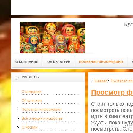
Кул
О КОМПАНИИ
ОБ КУЛЬТУРЕ
ПОЛЕЗНАЯ ИНФОРМАЦИЯ
РАЗДЕЛЫ
Главная
Полезная и
Просмотр ф
О компании
Об культуре
Стоит только по
посмотреть новы
Полезная информация
идти в кинотеатр
Всё о людях и искусстве
ждать, пока буд
О Росиии
посмотреть. Сло