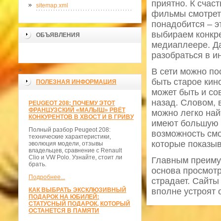
приятно. К сча
sitemap.xml
фильмы смотреть
понадобится – э
выбираем конкр
ОБЪЯВЛЕНИЯ
медиаплеере. Д
разобраться в и
В сети можно по
>
быть старое кин
ПОЛЕЗНАЯ ИНФОРМАЦИЯ
может быть и со
назад. Словом, 
PEUGEOT 208: ПОЧЕМУ ЭТОТ
ФРАНЦУЗСКИЙ «МАЛЫШ» РВЁТ
можно легко най
КОНКУРЕНТОВ В ХВОСТ И В ГРИВУ
имеют большую 
Полный разбор Peugeot 208:
возможность смо
технические характеристики,
которые показы
эволюция модели, отзывы
владельцев, сравнение с Renault
Clio и VW Polo. Узнайте, стоит ли
Главным преимущ
брать.
основа просмотр
Подробнее...
страдает. Сайты
КАК ВЫБРАТЬ ЭКСКЛЮЗИВНЫЙ
вполне устроят 
ПОДАРОК НА ЮБИЛЕЙ:
СТАТУСНЫЙ ПОДАРОК, КОТОРЫЙ
ОСТАНЕТСЯ В ПАМЯТИ