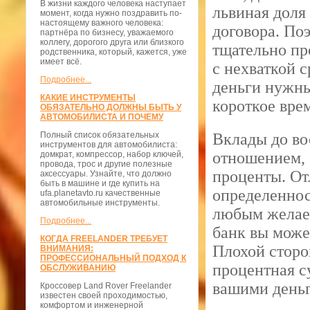
В жизни каждого человека наступает
львиная доля
момент, когда нужно поздравить по-
настоящему важного человека:
договора. По
партнёра по бизнесу, уважаемого
коллегу, дорогого друга или близкого
тщательно пр
родственника, который, кажется, уже
имеет всё.
с нехваткой 
Подробнее...
деньги нужны
КАКИЕ ИНСТРУМЕНТЫ
короткое вре
ОБЯЗАТЕЛЬНО ДОЛЖНЫ БЫТЬ У
АВТОМОБИЛИСТА И ПОЧЕМУ
Полный список обязательных
Вклады до во
инструментов для автомобилиста:
отношением, 
домкрат, компрессор, набор ключей,
провода, трос и другие полезные
проценты. От
аксессуары. Узнайте, что должно
быть в машине и где купить на
определеннос
ufa.planetavto.ru качественные
автомобильные инструменты.
любым желаем
Подробнее...
банк вы может
КОГДА FREELANDER ТРЕБУЕТ
Плохой сторо
ВНИМАНИЯ:
ПРОФЕССИОНАЛЬНЫЙ ПОДХОД К
процентная с
ОБСЛУЖИВАНИЮ
вашими день
Кроссовер Land Rover Freelander
известен своей проходимостью,
комфортом и инженерной