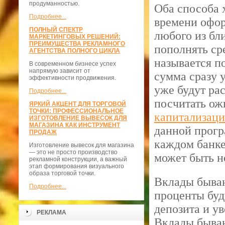
продуманностью.
Оба способа 
Подробнее...
времени офор
ПОЛНЫЙ СПЕКТР
любого из бл
МАРКЕТИНГОВЫХ РЕШЕНИЙ:
ПРЕИМУЩЕСТВА РЕКЛАМНОГО
пополнять ср
АГЕНТСТВА ПОЛНОГО ЦИКЛА
называется п
В современном бизнесе успех
напрямую зависит от
сумма сразу 
эффективности продвижения.
уже будут ра
Подробнее...
посчитать ож
ЯРКИЙ АКЦЕНТ ДЛЯ ТОРГОВОЙ
ТОЧКИ: ПРОФЕССИОНАЛЬНОЕ
капитализац
ИЗГОТОВЛЕНИЕ ВЫВЕСОК ДЛЯ
МАГАЗИНА КАК ИНСТРУМЕНТ
данной прогр
ПРОДАЖ
каждом банке
Изготовление вывесок для магазина
— это не просто производство
может быть н
рекламной конструкции, а важный
этап формирования визуального
образа торговой точки.
Вклады бываю
Подробнее...
проценты буд
депозита и у
РЕКЛАМА
Вклады бываю