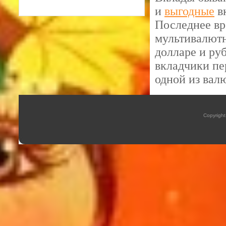
и
выгодные
вк
Последнее вр
мультивалютн
долларе и ру
вкладчики пе
одной из валю
Copyrigh