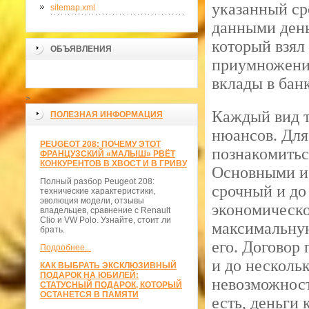
указанный ср
sitemap.xml
данными день
который взял 
ОБЪЯВЛЕНИЯ
приумножению
вклады в бан
>
Каждый вид т
ПОЛЕЗНАЯ ИНФОРМАЦИЯ
нюансов. Для
PEUGEOT 208: ПОЧЕМУ ЭТОТ
познакомитьс
ФРАНЦУЗСКИЙ «МАЛЫШ» РВЁТ
КОНКУРЕНТОВ В ХВОСТ И В ГРИВУ
Основными и
Полный разбор Peugeot 208:
срочный и до
технические характеристики,
эволюция модели, отзывы
экономическо
владельцев, сравнение с Renault
Clio и VW Polo. Узнайте, стоит ли
максимальную
брать.
его. Договор
Подробнее...
и до несколь
КАК ВЫБРАТЬ ЭКСКЛЮЗИВНЫЙ
ПОДАРОК НА ЮБИЛЕЙ:
невозможност
СТАТУСНЫЙ ПОДАРОК, КОТОРЫЙ
ОСТАНЕТСЯ В ПАМЯТИ
есть, деньги 