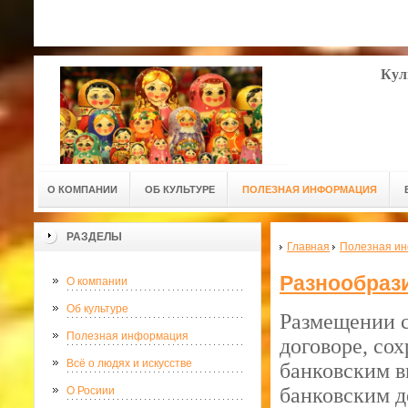
Кул
О КОМПАНИИ
ОБ КУЛЬТУРЕ
ПОЛЕЗНАЯ ИНФОРМАЦИЯ
РАЗДЕЛЫ
Главная
Полезная и
Разнообрази
О компании
Об культуре
Размещении с
Полезная информация
догов
оре, со
Всё о людях и искусстве
банковским в
банковским д
О Росиии