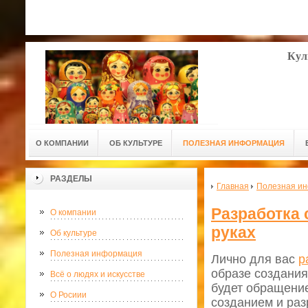
Кул
О КОМПАНИИ
ОБ КУЛЬТУРЕ
ПОЛЕЗНАЯ ИНФОРМАЦИЯ
РАЗДЕЛЫ
Главная
Полезная и
Разработка 
О компании
руках
Об культуре
Полезная информация
Лично для вас
р
образе создания
Всё о людях и искусстве
будет обращение
О Росиии
созданием и ра