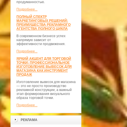
продуманностью.
Подробнее...
ПОЛНЫЙ СПЕКТР
МАРКЕТИНГОВЫХ РЕШЕНИЙ:
ПРЕИМУЩЕСТВА РЕКЛАМНОГО
АГЕНТСТВА ПОЛНОГО ЦИКЛА
В современном бизнесе успех
напрямую зависит от
эффективности продвижения.
Подробнее...
ЯРКИЙ АКЦЕНТ ДЛЯ ТОРГОВОЙ
ТОЧКИ: ПРОФЕССИОНАЛЬНОЕ
ИЗГОТОВЛЕНИЕ ВЫВЕСОК ДЛЯ
МАГАЗИНА КАК ИНСТРУМЕНТ
ПРОДАЖ
Изготовление вывесок для магазина
— это не просто производство
рекламной конструкции, а важный
этап формирования визуального
образа торговой точки.
Подробнее...
РЕКЛАМА