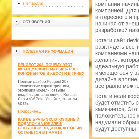
компании начина
sitemap.xml
компанией. Для 
интересного и п
ОБЪЯВЛЕНИЯ
начиная от внеш
разработкой наз
Кстати сайт dev
>
разглядеть все 
ПОЛЕЗНАЯ ИНФОРМАЦИЯ
компаниями наше
желания, которы
PEUGEOT 208: ПОЧЕМУ ЭТОТ
идеальную работ
ФРАНЦУЗСКИЙ «МАЛЫШ» РВЁТ
имеющегося у ва
КОНКУРЕНТОВ В ХВОСТ И В ГРИВУ
дизайна вполне 
Полный разбор Peugeot 208:
все равно можно
технические характеристики,
эволюция модели, отзывы
владельцев, сравнение с Renault
Кстати если кор
Clio и VW Polo. Узнайте, стоит ли
будет отметить 
брать.
замечается. Эт
Подробнее...
положительное м
КАК ВЫБРАТЬ ЭКСКЛЮЗИВНЫЙ
надумали обраща
ПОДАРОК НА ЮБИЛЕЙ:
будут доступны 
СТАТУСНЫЙ ПОДАРОК, КОТОРЫЙ
ОСТАНЕТСЯ В ПАМЯТИ