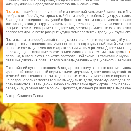
пышного застолья, сопровождающегося многоголосыми песнями и ритмичн
как и грузинский народ также многогранны и самобытны.
Лезгинка
– наиболее популярный и знаменитый кавказский танец, но в Гр
отображает борьбу, материальный быт и свободолюбивый дух грузинского
благодаря народности, живущей в Дагестане – лезгинов, а грузинское наз
как "танец леков (так грузины называли дагестанцев)". Лезгинка сочетает
грациозности и темперамента движения, бескомпромиссные схватки и за
позволяет лучше всего раскрыть душу, темперамент и традиции грузинско
Лезгинка – это своеобразный танец-соревнование, в котором каждый учас
мастерство и выносливость. Именно этот танец служит эмблемой или виз
лезгинки очень динамичная с характерным четким ритмом. Движения тан
переходящие в активные с сочетанием сложнейших технических трюков.
Г
лезгинка, выполняются по четко составленной схеме. В этом танце мужчи
летящие движения орла. В свою очередь девушки – грациозного и величав
Европейский путешественник, благодаря которому впервые весь мир узнал 
ураганный, наполненный порывистыми, дерзкими движениями мужской п
женской, акт. Различают три вида лезгинки: сольная, массовая и парная
не разрешалось самостоятельно выходить из дома, поэтому благодаря ле
познакомиться. В танце они выражали симпатию друг к другу. Если парен
перед ним, увлекая его за собой. Происходит своеобразная игра, выража
Автор: Соломка Елена.