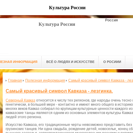
Культура России
Россия
Культура России
ЛЕЗНАЯ ИНФОРМАЦИЯ
ВСЁ О ЛЮДЯХ И ИСКУССТВЕ
О РОСИИИ
Главная
Полезная информация
Самый красивый символ Кавказа - лез
Самый красивый символ Кавказа - лезгинка.
Северный Кавказ
относится к числу тех регионов, где народы очень тесно 
генетически, в большей мере - контактно и имеют много общего в историк
многих веков Кавказ собирал по крупицам культурные ценности каждого 
кавказские танцы являются одним из основных элементов культуры Кавка
людей этого региона.
Искусство Кавказа, его традиционные черты невозможно представить бе
грузинских танцев. Ни одна свадьба, рождение детей, новоселье¸ конец с