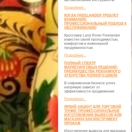
автомобильные инструменты.
Подробнее...
КОГДА FREELANDER ТРЕБУЕТ
ВНИМАНИЯ:
ПРОФЕССИОНАЛЬНЫЙ ПОДХОД К
ОБСЛУЖИВАНИЮ
Кроссовер Land Rover Freelander
известен своей проходимостью,
комфортом и инженерной
продуманностью.
Подробнее...
ПОЛНЫЙ СПЕКТР
МАРКЕТИНГОВЫХ РЕШЕНИЙ:
ПРЕИМУЩЕСТВА РЕКЛАМНОГО
АГЕНТСТВА ПОЛНОГО ЦИКЛА
В современном бизнесе успех
напрямую зависит от
эффективности продвижения.
Подробнее...
ЯРКИЙ АКЦЕНТ ДЛЯ ТОРГОВОЙ
ТОЧКИ: ПРОФЕССИОНАЛЬНОЕ
ИЗГОТОВЛЕНИЕ ВЫВЕСОК ДЛЯ
МАГАЗИНА КАК ИНСТРУМЕНТ
ПРОДАЖ
Изготовление вывесок для магазина