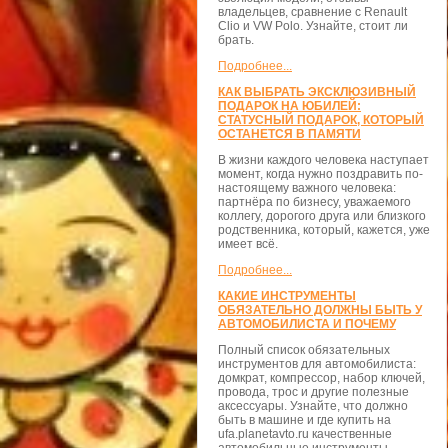
владельцев, сравнение с Renault
Clio и VW Polo. Узнайте, стоит ли
брать.
Подробнее...
КАК ВЫБРАТЬ ЭКСКЛЮЗИВНЫЙ
ПОДАРОК НА ЮБИЛЕЙ:
СТАТУСНЫЙ ПОДАРОК, КОТОРЫЙ
ОСТАНЕТСЯ В ПАМЯТИ
В жизни каждого человека наступает
момент, когда нужно поздравить по-
настоящему важного человека:
партнёра по бизнесу, уважаемого
коллегу, дорогого друга или близкого
родственника, который, кажется, уже
имеет всё.
Подробнее...
КАКИЕ ИНСТРУМЕНТЫ
ОБЯЗАТЕЛЬНО ДОЛЖНЫ БЫТЬ У
АВТОМОБИЛИСТА И ПОЧЕМУ
Полный список обязательных
инструментов для автомобилиста:
домкрат, компрессор, набор ключей,
провода, трос и другие полезные
аксессуары. Узнайте, что должно
быть в машине и где купить на
ufa.planetavto.ru качественные