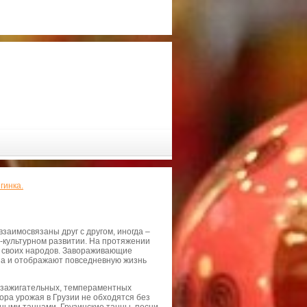
гинка.
взаимосвязаны друг с другом, иногда –
о-культурном развитии. На протяжении
из своих народов. Завораживающие
за и отображают повседневную жизнь
з зажигательных, темпераментных
бора урожая в Грузии не обходятся без