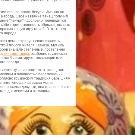
ыми танцами. Грузинские танцы, песни,
узии его называют Лекури. Именно он
 народа. Свое название танец получил
вание "лекури" - дословно переводится
 в себе торжественность обрядов, полные
вораживающую игру мечей. Этот танец
го народа.
тник демонстрирует свою ловкость,
иткой любого жителя Кавказа. Музыка
цоров вначале степенные, постепенно
рузинские танцы
, особенно грузинская
на как бы имитирует скользящие или
ого лебедя.
лезгинку, описывает этот танец, как
оловины и плавностью перемещений
. Согласно грузинским традиция барышням
згинке юноша и девушка могли
ь понравился девушке, она плавно плывет
емая движениями и взглядами.