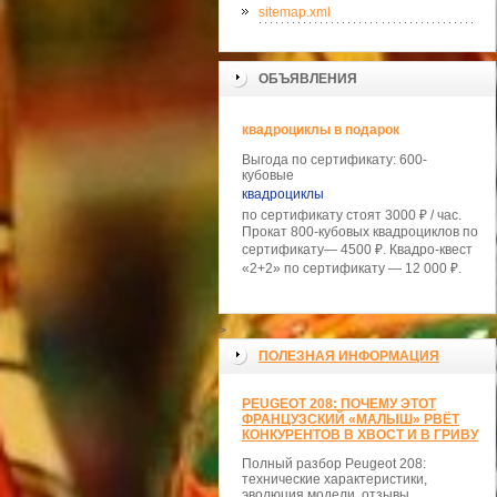
sitemap.xml
ОБЪЯВЛЕНИЯ
квадроциклы в подарок
Выгода по сертификату: 600-
кубовые
квадроциклы
по сертификату стоят 3000 ₽ / час.
Прокат 800-кубовых квадроциклов по
сертификату— 4500 ₽. Квадро-квест
«2+2» по сертификату — 12 000 ₽.
>
ПОЛЕЗНАЯ ИНФОРМАЦИЯ
PEUGEOT 208: ПОЧЕМУ ЭТОТ
ФРАНЦУЗСКИЙ «МАЛЫШ» РВЁТ
КОНКУРЕНТОВ В ХВОСТ И В ГРИВУ
Полный разбор Peugeot 208:
технические характеристики,
эволюция модели, отзывы