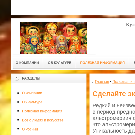
Кул
О КОМПАНИИ
ОБ КУЛЬТУРЕ
ПОЛЕЗНАЯ ИНФОРМАЦИЯ
РАЗДЕЛЫ
Главная
Полезная и
Сделайте эк
О компании
Об культуре
Редкий и неизве
в период предно
Полезная информация
альстромериия с
Всё о людях и искусстве
что альстромери
О Росиии
Уникальность дан