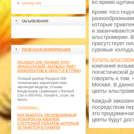
во время щупани
sitemap.xml
Кроме того подо
разнообразными
ОБЪЯВЛЕНИЯ
которые привлек
и заканчиваются
альстромерии. В
присутствует ли
>
суровые холода.
ПОЛЕЗНАЯ ИНФОРМАЦИЯ
Купить альстром
PEUGEOT 208: ПОЧЕМУ ЭТОТ
компания возьме
ФРАНЦУЗСКИЙ «МАЛЫШ» РВЁТ
КОНКУРЕНТОВ В ХВОСТ И В ГРИВУ
логистической д
говорить о том,
Полный разбор Peugeot 208:
технические характеристики,
Москве. В данно
эволюция модели, отзывы
цветы альстроме
владельцев, сравнение с Renault
Clio и VW Polo. Узнайте, стоит ли
брать.
Каждый заказанн
посредством пер
Подробнее...
это продуманная 
КАК ВЫБРАТЬ ЭКСКЛЮЗИВНЫЙ
цветы будут дос
ПОДАРОК НА ЮБИЛЕЙ:
СТАТУСНЫЙ ПОДАРОК, КОТОРЫЙ
ОСТАНЕТСЯ В ПАМЯТИ