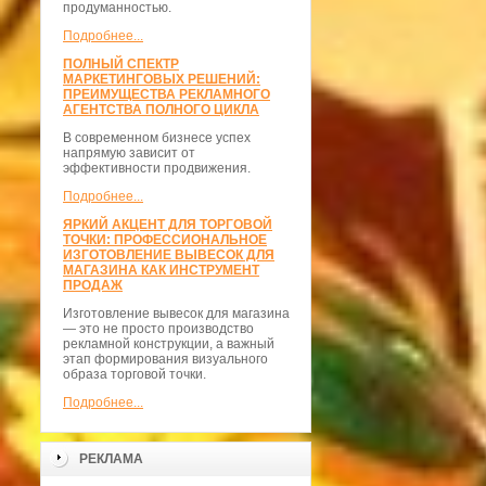
продуманностью.
Подробнее...
ПОЛНЫЙ СПЕКТР
МАРКЕТИНГОВЫХ РЕШЕНИЙ:
ПРЕИМУЩЕСТВА РЕКЛАМНОГО
АГЕНТСТВА ПОЛНОГО ЦИКЛА
В современном бизнесе успех
напрямую зависит от
эффективности продвижения.
Подробнее...
ЯРКИЙ АКЦЕНТ ДЛЯ ТОРГОВОЙ
ТОЧКИ: ПРОФЕССИОНАЛЬНОЕ
ИЗГОТОВЛЕНИЕ ВЫВЕСОК ДЛЯ
МАГАЗИНА КАК ИНСТРУМЕНТ
ПРОДАЖ
Изготовление вывесок для магазина
— это не просто производство
рекламной конструкции, а важный
этап формирования визуального
образа торговой точки.
Подробнее...
РЕКЛАМА