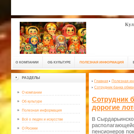
Кул
О КОМПАНИИ
ОБ КУЛЬТУРЕ
ПОЛЕЗНАЯ ИНФОРМАЦИЯ
РАЗДЕЛЫ
Главная
Полезная и
Сотрудник банка обма
О компании
Сотрудник 
Об культуре
дорогие ло
Полезная информация
В Сырдарьинской
Всё о людях и искусстве
располагающейся
О Росиии
пенсионеров пок