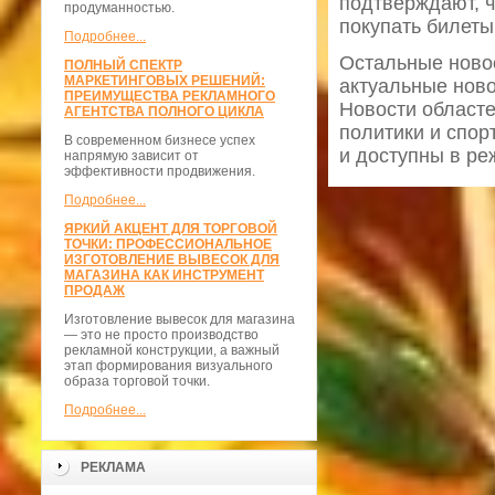
подтверждают, ч
продуманностью.
покупать билеты
Подробнее...
Остальные новос
ПОЛНЫЙ СПЕКТР
МАРКЕТИНГОВЫХ РЕШЕНИЙ:
актуальные ново
ПРЕИМУЩЕСТВА РЕКЛАМНОГО
Новости областе
АГЕНТСТВА ПОЛНОГО ЦИКЛА
политики и спор
В современном бизнесе успех
и доступны в ре
напрямую зависит от
эффективности продвижения.
Подробнее...
ЯРКИЙ АКЦЕНТ ДЛЯ ТОРГОВОЙ
ТОЧКИ: ПРОФЕССИОНАЛЬНОЕ
ИЗГОТОВЛЕНИЕ ВЫВЕСОК ДЛЯ
МАГАЗИНА КАК ИНСТРУМЕНТ
ПРОДАЖ
Изготовление вывесок для магазина
— это не просто производство
рекламной конструкции, а важный
этап формирования визуального
образа торговой точки.
Подробнее...
РЕКЛАМА