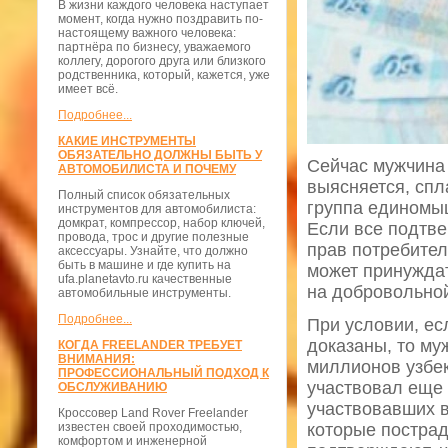
В жизни каждого человека наступает
момент, когда нужно поздравить по-
настоящему важного человека:
партнёра по бизнесу, уважаемого
коллегу, дорогого друга или близкого
родственника, который, кажется, уже
имеет всё.
Подробнее...
КАКИЕ ИНСТРУМЕНТЫ
ОБЯЗАТЕЛЬНО ДОЛЖНЫ БЫТЬ У
Сейчас мужчина
АВТОМОБИЛИСТА И ПОЧЕМУ
выясняется, спл
Полный список обязательных
группа единомы
инструментов для автомобилиста:
домкрат, компрессор, набор ключей,
Если все подтве
провода, трос и другие полезные
прав потребителе
аксессуары. Узнайте, что должно
быть в машине и где купить на
может принуждат
ufa.planetavto.ru качественные
на добровольной
автомобильные инструменты.
Подробнее...
При условии, ес
доказаны, то му
КОГДА FREELANDER ТРЕБУЕТ
ВНИМАНИЯ:
миллионов узбек
ПРОФЕССИОНАЛЬНЫЙ ПОДХОД К
участвовал еще 
ОБСЛУЖИВАНИЮ
участвовавших в
Кроссовер Land Rover Freelander
известен своей проходимостью,
которые пострад
комфортом и инженерной