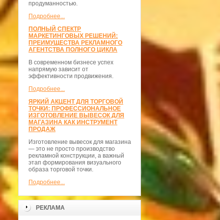
продуманностью.
Подробнее...
ПОЛНЫЙ СПЕКТР
МАРКЕТИНГОВЫХ РЕШЕНИЙ:
ПРЕИМУЩЕСТВА РЕКЛАМНОГО
АГЕНТСТВА ПОЛНОГО ЦИКЛА
В современном бизнесе успех
напрямую зависит от
эффективности продвижения.
Подробнее...
ЯРКИЙ АКЦЕНТ ДЛЯ ТОРГОВОЙ
ТОЧКИ: ПРОФЕССИОНАЛЬНОЕ
ИЗГОТОВЛЕНИЕ ВЫВЕСОК ДЛЯ
МАГАЗИНА КАК ИНСТРУМЕНТ
ПРОДАЖ
Изготовление вывесок для магазина
— это не просто производство
рекламной конструкции, а важный
этап формирования визуального
образа торговой точки.
Подробнее...
РЕКЛАМА