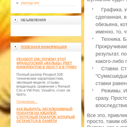
sitemap.xml
Графика. Иг
сделанная, в
ОБЪЯВЛЕНИЯ
обезьяна, ко
именно, то, 
Техника. Бар
>
Прокручиваю
ПОЛЕЗНАЯ ИНФОРМАЦИЯ
результат, п
PEUGEOT 208: ПОЧЕМУ ЭТОТ
какого-либо 
ФРАНЦУЗСКИЙ «МАЛЫШ» РВЁТ
КОНКУРЕНТОВ В ХВОСТ И В ГРИВУ
Ставки. Ста
Полный разбор Peugeot 208:
"Сумасшедше
технические характеристики,
эволюция модели, отзывы
ставки равен
владельцев, сравнение с Renault
Режимы. Игр
Clio и VW Polo. Узнайте, стоит ли
брать.
сразу. Прост
Подробнее...
впоследстви
КАК ВЫБРАТЬ ЭКСКЛЮЗИВНЫЙ
ПОДАРОК НА ЮБИЛЕЙ:
Все это, привле
СТАТУСНЫЙ ПОДАРОК, КОТОРЫЙ
просто, таким о
ОСТАНЕТСЯ В ПАМЯТИ