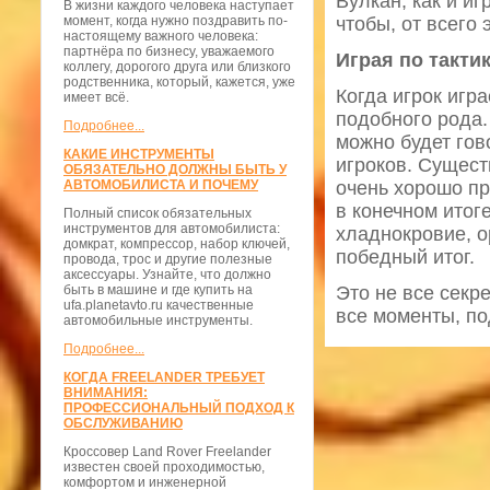
Вулкан, как и и
В жизни каждого человека наступает
момент, когда нужно поздравить по-
чтобы, от всего 
настоящему важного человека:
партнёра по бизнесу, уважаемого
Играя по такти
коллегу, дорогого друга или близкого
родственника, который, кажется, уже
Когда игрок игра
имеет всё.
подобного рода.
Подробнее...
можно будет гов
КАКИЕ ИНСТРУМЕНТЫ
игроков. Сущест
ОБЯЗАТЕЛЬНО ДОЛЖНЫ БЫТЬ У
АВТОМОБИЛИСТА И ПОЧЕМУ
очень хорошо пр
в конечном итог
Полный список обязательных
инструментов для автомобилиста:
хладнокровие, о
домкрат, компрессор, набор ключей,
победный итог.
провода, трос и другие полезные
аксессуары. Узнайте, что должно
быть в машине и где купить на
Это не все секр
ufa.planetavto.ru качественные
все моменты, п
автомобильные инструменты.
Подробнее...
КОГДА FREELANDER ТРЕБУЕТ
ВНИМАНИЯ:
ПРОФЕССИОНАЛЬНЫЙ ПОДХОД К
ОБСЛУЖИВАНИЮ
Кроссовер Land Rover Freelander
известен своей проходимостью,
комфортом и инженерной