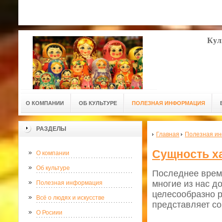
Кул
О КОМПАНИИ
ОБ КУЛЬТУРЕ
ПОЛЕЗНАЯ ИНФОРМАЦИЯ
РАЗДЕЛЫ
Главная
Полезная и
Сущность х
О компании
Об культуре
Последнее врем
многие из нас до
Полезная информация
целесообразно р
Всё о людях и искусстве
представляет с
О Росиии