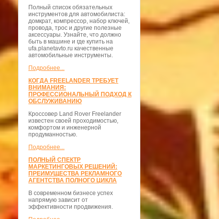
Полный список обязательных
инструментов для автомобилиста:
домкрат, компрессор, набор ключей,
провода, трос и другие полезные
аксессуары. Узнайте, что должно
быть в машине и где купить на
ufa.planetavto.ru качественные
автомобильные инструменты.
Подробнее...
КОГДА FREELANDER ТРЕБУЕТ
ВНИМАНИЯ:
ПРОФЕССИОНАЛЬНЫЙ ПОДХОД К
ОБСЛУЖИВАНИЮ
Кроссовер Land Rover Freelander
известен своей проходимостью,
комфортом и инженерной
продуманностью.
Подробнее...
ПОЛНЫЙ СПЕКТР
МАРКЕТИНГОВЫХ РЕШЕНИЙ:
ПРЕИМУЩЕСТВА РЕКЛАМНОГО
АГЕНТСТВА ПОЛНОГО ЦИКЛА
В современном бизнесе успех
напрямую зависит от
эффективности продвижения.