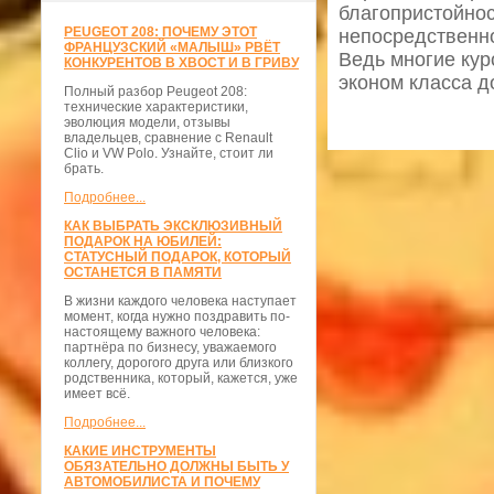
благопристойнос
PEUGEOT 208: ПОЧЕМУ ЭТОТ
непосредственн
ФРАНЦУЗСКИЙ «МАЛЫШ» РВЁТ
Ведь многие ку
КОНКУРЕНТОВ В ХВОСТ И В ГРИВУ
эконом класса д
Полный разбор Peugeot 208:
технические характеристики,
эволюция модели, отзывы
владельцев, сравнение с Renault
Clio и VW Polo. Узнайте, стоит ли
брать.
Подробнее...
КАК ВЫБРАТЬ ЭКСКЛЮЗИВНЫЙ
ПОДАРОК НА ЮБИЛЕЙ:
СТАТУСНЫЙ ПОДАРОК, КОТОРЫЙ
ОСТАНЕТСЯ В ПАМЯТИ
В жизни каждого человека наступает
момент, когда нужно поздравить по-
настоящему важного человека:
партнёра по бизнесу, уважаемого
коллегу, дорогого друга или близкого
родственника, который, кажется, уже
имеет всё.
Подробнее...
КАКИЕ ИНСТРУМЕНТЫ
ОБЯЗАТЕЛЬНО ДОЛЖНЫ БЫТЬ У
АВТОМОБИЛИСТА И ПОЧЕМУ