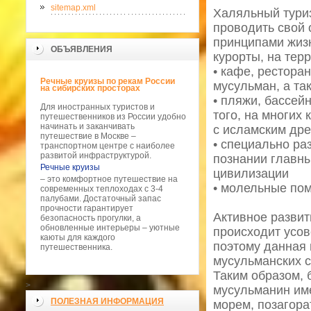
sitemap.xml
Халяльный тури
проводить свой 
принципами жиз
ОБЪЯВЛЕНИЯ
курорты, на тер
• кафе, рестор
Речные круизы по рекам России
мусульман, а та
на сибирских просторах
• пляжи, бассей
Для иностранных туристов и
того, на многих
путешественников из России удобно
начинать и заканчивать
с исламским дре
путешествие в Москве –
• специально ра
транспортном центре с наиболее
развитой инфраструктурой.
познании главны
Речные круизы
цивилизации
– это комфортное путешествие на
• молельные по
современных теплоходах с 3-4
палубами. Достаточный запас
прочности гарантирует
Активное развит
безопасность прогулки, а
обновленные интерьеры – уютные
происходит усов
каюты для каждого
поэтому данная 
путешественника.
мусульманских с
Таким образом, 
>
мусульманин име
ПОЛЕЗНАЯ ИНФОРМАЦИЯ
морем, позагора