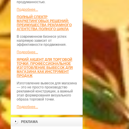
продуманностью.
Подробнее...
ПОЛНЫЙ СПЕКТР
МАРКЕТИНГОВЫХ РЕШЕНИЙ:
ПРЕИМУЩЕСТВА РЕКЛАМНОГО
АГЕНТСТВА ПОЛНОГО ЦИКЛА
В современном бизнесе успех
напрямую зависит от
эффективности продвижения.
Подробнее...
ЯРКИЙ АКЦЕНТ ДЛЯ ТОРГОВОЙ
ТОЧКИ: ПРОФЕССИОНАЛЬНОЕ
ИЗГОТОВЛЕНИЕ ВЫВЕСОК ДЛЯ
МАГАЗИНА КАК ИНСТРУМЕНТ
ПРОДАЖ
Изготовление вывесок для магазина
— это не просто производство
рекламной конструкции, а важный
этап формирования визуального
образа торговой точки.
Подробнее...
РЕКЛАМА