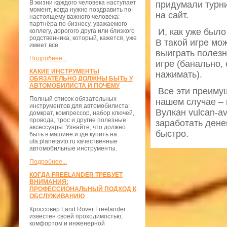
В жизни каждого человека наступает
придумали турни
момент, когда нужно поздравить по-
на сайт.
настоящему важного человека:
партнёра по бизнесу, уважаемого
И, как уже было
коллегу, дорогого друга или близкого
родственника, который, кажется, уже
В такой игре мо
имеет всё.
выиграть полезн
Подробнее...
игре (банально,
КАКИЕ ИНСТРУМЕНТЫ
нажимать).
ОБЯЗАТЕЛЬНО ДОЛЖНЫ БЫТЬ У
АВТОМОБИЛИСТА И ПОЧЕМУ
Все эти преимущ
Полный список обязательных
нашем случае – 
инструментов для автомобилиста:
Вулкан vulcan-a
домкрат, компрессор, набор ключей,
провода, трос и другие полезные
заработать дене
аксессуары. Узнайте, что должно
быстро.
быть в машине и где купить на
ufa.planetavto.ru качественные
автомобильные инструменты.
Подробнее...
КОГДА FREELANDER ТРЕБУЕТ
ВНИМАНИЯ:
ПРОФЕССИОНАЛЬНЫЙ ПОДХОД К
ОБСЛУЖИВАНИЮ
Кроссовер Land Rover Freelander
известен своей проходимостью,
комфортом и инженерной