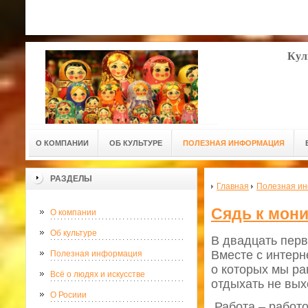
Кул
О КОМПАНИИ
ОБ КУЛЬТУРЕ
ПОЛЕЗНАЯ ИНФОРМАЦИЯ
РАЗДЕЛЫ
Главная
Полезная и
Сядь к мони
О компании
Об культуре
В двадцать перв
Вместе с интерн
Полезная информация
о которых мы ра
Всё о людях и искусстве
отдыхать не выхо
О Росиии
Работа – работо