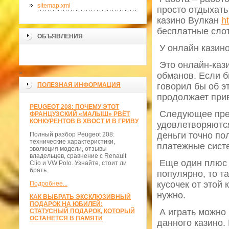
sitemap.xml
просто отдыхать
казино Вулкан
h
бесплатные слот
ОБЪЯВЛЕНИЯ
У онлайн казино
Это онлайн-кази
>
обманов. Если б
ПОЛЕЗНАЯ ИНФОРМАЦИЯ
говорил бы об э
продолжает прив
PEUGEOT 208: ПОЧЕМУ ЭТОТ
Следующее преи
ФРАНЦУЗСКИЙ «МАЛЫШ» РВЁТ
КОНКУРЕНТОВ В ХВОСТ И В ГРИВУ
удовлетворяются 
деньги точно пол
Полный разбор Peugeot 208:
технические характеристики,
платежные систе
эволюция модели, отзывы
владельцев, сравнение с Renault
Еще один плюс в
Clio и VW Polo. Узнайте, стоит ли
брать.
популярно, то т
кусочек от этой
Подробнее...
нужно.
КАК ВЫБРАТЬ ЭКСКЛЮЗИВНЫЙ
ПОДАРОК НА ЮБИЛЕЙ:
А играть можно 
СТАТУСНЫЙ ПОДАРОК, КОТОРЫЙ
ОСТАНЕТСЯ В ПАМЯТИ
данного казино.