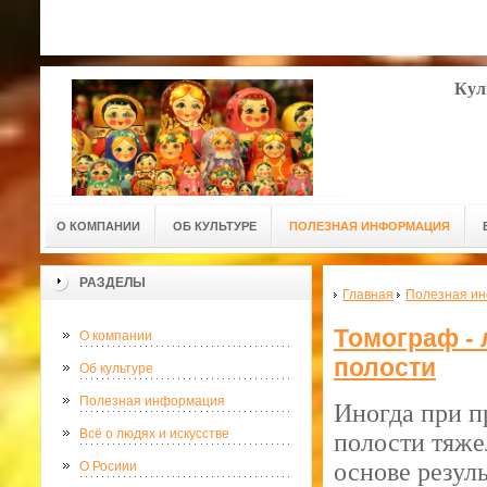
Кул
О КОМПАНИИ
ОБ КУЛЬТУРЕ
ПОЛЕЗНАЯ ИНФОРМАЦИЯ
РАЗДЕЛЫ
Главная
Полезная и
Томограф -
О компании
полости
Об культуре
Полезная информация
Иногда при п
Всё о людях и искусстве
полости тяже
основе резул
О Росиии