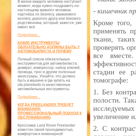
В жизни каждого человека наступает
момент, когда нужно поздравить по-
- кишечник п
настоящему важного человека:
партнёра по бизнесу, уважаемого
коллегу, дорогого друга или близкого
Кроме того,
родственника, который, кажется, уже
имеет всё.
применять п
Подробнее...
ткани, таки
КАКИЕ ИНСТРУМЕНТЫ
проверять ор
ОБЯЗАТЕЛЬНО ДОЛЖНЫ БЫТЬ У
АВТОМОБИЛИСТА И ПОЧЕМУ
все вместе
Полный список обязательных
эффективност
инструментов для автомобилиста:
домкрат, компрессор, набор ключей,
стадии ее р
провода, трос и другие полезные
аксессуары. Узнайте, что должно
томографе:
быть в машине и где купить на
ufa.planetavto.ru качественные
автомобильные инструменты.
1. Без конт
Подробнее...
полости. Так
КОГДА FREELANDER ТРЕБУЕТ
исследуемых
ВНИМАНИЯ:
ПРОФЕССИОНАЛЬНЫЙ ПОДХОД К
увеличение и
ОБСЛУЖИВАНИЮ
Кроссовер Land Rover Freelander
2. С контрас
известен своей проходимостью,
комфортом и инженерной