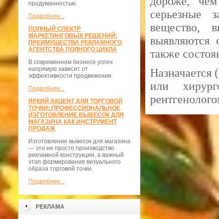
дороже, чем
продуманностью.
серьезные з
Подробнее...
вещество, 
ПОЛНЫЙ СПЕКТР
МАРКЕТИНГОВЫХ РЕШЕНИЙ:
выявляются о
ПРЕИМУЩЕСТВА РЕКЛАМНОГО
АГЕНТСТВА ПОЛНОГО ЦИКЛА
также состоя
В современном бизнесе успех
напрямую зависит от
Назначается 
эффективности продвижения.
или хирур
Подробнее...
рентгенолого
ЯРКИЙ АКЦЕНТ ДЛЯ ТОРГОВОЙ
ТОЧКИ: ПРОФЕССИОНАЛЬНОЕ
ИЗГОТОВЛЕНИЕ ВЫВЕСОК ДЛЯ
МАГАЗИНА КАК ИНСТРУМЕНТ
ПРОДАЖ
Изготовление вывесок для магазина
— это не просто производство
рекламной конструкции, а важный
этап формирования визуального
образа торговой точки.
Подробнее...
РЕКЛАМА