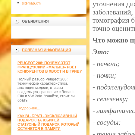
уточнения ди
sitemap.xml
заболеваний,
томография 
ОБЪЯВЛЕНИЯ
точно оценит
Что можно п
>
ПОЛЕЗНАЯ ИНФОРМАЦИЯ
Это:
- печень;
PEUGEOT 208: ПОЧЕМУ ЭТОТ
ФРАНЦУЗСКИЙ «МАЛЫШ» РВЁТ
КОНКУРЕНТОВ В ХВОСТ И В ГРИВУ
- почки;
Полный разбор Peugeot 208:
технические характеристики,
- поджелудоч
эволюция модели, отзывы
владельцев, сравнение с Renault
Clio и VW Polo. Узнайте, стоит ли
- селезенку;
брать.
Подробнее...
- лимфатичес
КАК ВЫБРАТЬ ЭКСКЛЮЗИВНЫЙ
ПОДАРОК НА ЮБИЛЕЙ:
- сосуды;
СТАТУСНЫЙ ПОДАРОК, КОТОРЫЙ
ОСТАНЕТСЯ В ПАМЯТИ
- такие забо