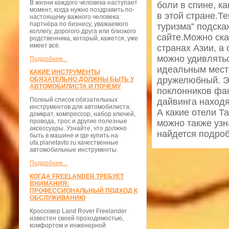
В жизни каждого человека наступает
боли в спине, к
момент, когда нужно поздравить по-
в этой стране.Те
настоящему важного человека:
партнёра по бизнесу, уважаемого
туризма” подскаж
коллегу, дорогого друга или близкого
сайте.Можно ска
родственника, который, кажется, уже
имеет всё.
странах Азии, а
можно удивлятьс
Подробнее...
идеальным место
КАКИЕ ИНСТРУМЕНТЫ
дружелюбный. Э
ОБЯЗАТЕЛЬНО ДОЛЖНЫ БЫТЬ У
АВТОМОБИЛИСТА И ПОЧЕМУ
поклонников фан
Полный список обязательных
дайвинга находя
инструментов для автомобилиста:
А какие отели Т
домкрат, компрессор, набор ключей,
провода, трос и другие полезные
можно также узн
аксессуары. Узнайте, что должно
найдется подроб
быть в машине и где купить на
ufa.planetavto.ru качественные
автомобильные инструменты.
Подробнее...
КОГДА FREELANDER ТРЕБУЕТ
ВНИМАНИЯ:
ПРОФЕССИОНАЛЬНЫЙ ПОДХОД К
ОБСЛУЖИВАНИЮ
Кроссовер Land Rover Freelander
известен своей проходимостью,
комфортом и инженерной