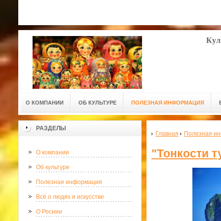
Кул
О КОМПАНИИ
ОБ КУЛЬТУРЕ
ПОЛЕЗНАЯ ИНФОРМАЦИЯ
РАЗДЕЛЫ
Главная
Полезная и
"Тонкости т
О компании
Об культуре
Полезная информация
Всё о людях и искусстве
О Росиии