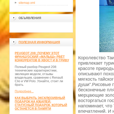
sitemap.xml
ОБЪЯВЛЕНИЯ
>
ПОЛЕЗНАЯ ИНФОРМАЦИЯ
PEUGEOT 208: ПОЧЕМУ ЭТОТ
ФРАНЦУЗСКИЙ «МАЛЫШ» РВЁТ
Королевство Таи
КОНКУРЕНТОВ В ХВОСТ И В ГРИВУ
привлекает тури
Полный разбор Peugeot 208:
красоте природы
технические характеристики,
описывают похож
эволюция модели, отзывы
владельцев, сравнение с Renault
мягкость тайско
Clio и VW Polo. Узнайте, стоит ли
души”.Рисовые п
брать.
бесконечные пля
Подробнее...
мерцающие золот
КАК ВЫБРАТЬ ЭКСКЛЮЗИВНЫЙ
восторгаться го
ПОДАРОК НА ЮБИЛЕЙ:
СТАТУСНЫЙ ПОДАРОК, КОТОРЫЙ
напоминает, что
ОСТАНЕТСЯ В ПАМЯТИ
впечатлений. И 