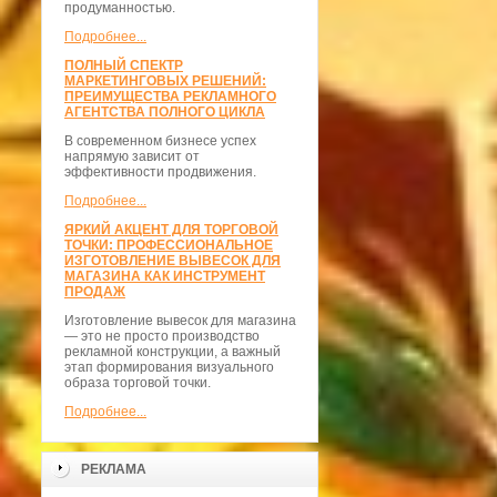
продуманностью.
Подробнее...
ПОЛНЫЙ СПЕКТР
МАРКЕТИНГОВЫХ РЕШЕНИЙ:
ПРЕИМУЩЕСТВА РЕКЛАМНОГО
АГЕНТСТВА ПОЛНОГО ЦИКЛА
В современном бизнесе успех
напрямую зависит от
эффективности продвижения.
Подробнее...
ЯРКИЙ АКЦЕНТ ДЛЯ ТОРГОВОЙ
ТОЧКИ: ПРОФЕССИОНАЛЬНОЕ
ИЗГОТОВЛЕНИЕ ВЫВЕСОК ДЛЯ
МАГАЗИНА КАК ИНСТРУМЕНТ
ПРОДАЖ
Изготовление вывесок для магазина
— это не просто производство
рекламной конструкции, а важный
этап формирования визуального
образа торговой точки.
Подробнее...
РЕКЛАМА