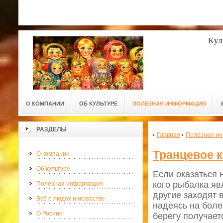
Кул
О КОМПАНИИ
ОБ КУЛЬТУРЕ
ПОЛЕЗНАЯ ИНФОРМАЦИЯ
РАЗДЕЛЫ
Главная
Полезная и
Транцевое к
О компании
Об культуре
Если оказаться 
кого рыбалка яв
Полезная информация
другие заходят 
Всё о людях и искусстве
надеясь на боле
О Росиии
берегу получает