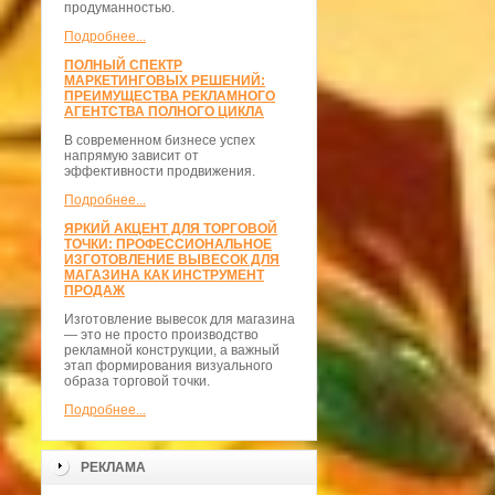
продуманностью.
Подробнее...
ПОЛНЫЙ СПЕКТР
МАРКЕТИНГОВЫХ РЕШЕНИЙ:
ПРЕИМУЩЕСТВА РЕКЛАМНОГО
АГЕНТСТВА ПОЛНОГО ЦИКЛА
В современном бизнесе успех
напрямую зависит от
эффективности продвижения.
Подробнее...
ЯРКИЙ АКЦЕНТ ДЛЯ ТОРГОВОЙ
ТОЧКИ: ПРОФЕССИОНАЛЬНОЕ
ИЗГОТОВЛЕНИЕ ВЫВЕСОК ДЛЯ
МАГАЗИНА КАК ИНСТРУМЕНТ
ПРОДАЖ
Изготовление вывесок для магазина
— это не просто производство
рекламной конструкции, а важный
этап формирования визуального
образа торговой точки.
Подробнее...
РЕКЛАМА