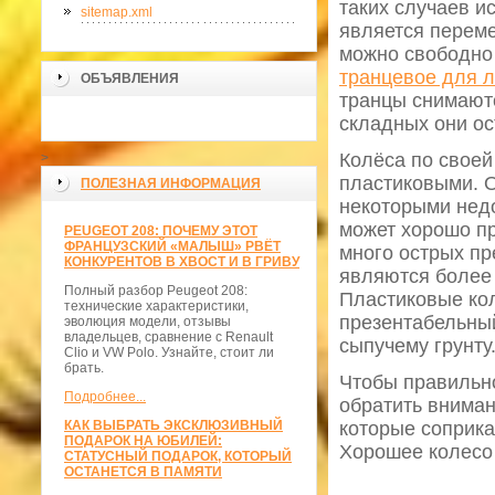
таких случаев и
sitemap.xml
является переме
можно свободно 
транцевое для 
ОБЪЯВЛЕНИЯ
транцы снимаютс
складных они ос
Колёса по своей
>
пластиковыми. О
ПОЛЕЗНАЯ ИНФОРМАЦИЯ
некоторыми недо
может хорошо пр
PEUGEOT 208: ПОЧЕМУ ЭТОТ
ФРАНЦУЗСКИЙ «МАЛЫШ» РВЁТ
много острых пр
КОНКУРЕНТОВ В ХВОСТ И В ГРИВУ
являются более 
Полный разбор Peugeot 208:
Пластиковые ко
технические характеристики,
презентабельный
эволюция модели, отзывы
владельцев, сравнение с Renault
сыпучему грунту
Clio и VW Polo. Узнайте, стоит ли
брать.
Чтобы правильно
Подробнее...
обратить вниман
КАК ВЫБРАТЬ ЭКСКЛЮЗИВНЫЙ
которые соприка
ПОДАРОК НА ЮБИЛЕЙ:
Хорошее колесо 
СТАТУСНЫЙ ПОДАРОК, КОТОРЫЙ
ОСТАНЕТСЯ В ПАМЯТИ