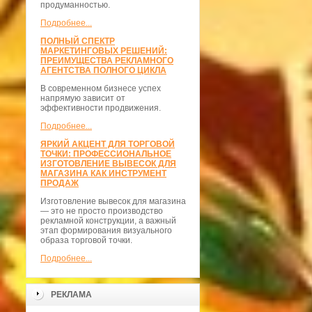
продуманностью.
Подробнее...
ПОЛНЫЙ СПЕКТР
МАРКЕТИНГОВЫХ РЕШЕНИЙ:
ПРЕИМУЩЕСТВА РЕКЛАМНОГО
АГЕНТСТВА ПОЛНОГО ЦИКЛА
В современном бизнесе успех
напрямую зависит от
эффективности продвижения.
Подробнее...
ЯРКИЙ АКЦЕНТ ДЛЯ ТОРГОВОЙ
ТОЧКИ: ПРОФЕССИОНАЛЬНОЕ
ИЗГОТОВЛЕНИЕ ВЫВЕСОК ДЛЯ
МАГАЗИНА КАК ИНСТРУМЕНТ
ПРОДАЖ
Изготовление вывесок для магазина
— это не просто производство
рекламной конструкции, а важный
этап формирования визуального
образа торговой точки.
Подробнее...
РЕКЛАМА