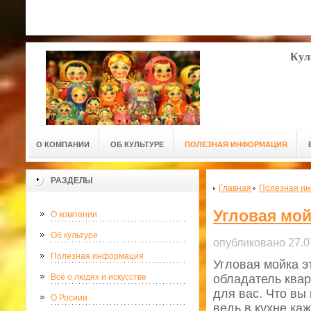
Кул
О КОМПАНИИ
ОБ КУЛЬТУРЕ
ПОЛЕЗНАЯ ИНФОРМАЦИЯ
РАЗДЕЛЫ
Главная
Полезная и
Угловая мой
О компании
Об культуре
опубликовано 27.0
Полезная информация
Угловая мойка э
Всё о людях и искусстве
обладатель квар
для вас. Что вы
О Росиии
ведь в кухне ка