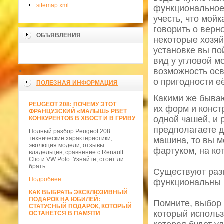
sitemap.xml
функциональное,
учесть, что мойк
говорить о верн
ОБЪЯВЛЕНИЯ
некоторые хозяй
установке вы по
вид у угловой м
возможность осв
>
о пригодности е
ПОЛЕЗНАЯ ИНФОРМАЦИЯ
Какими же быва
PEUGEOT 208: ПОЧЕМУ ЭТОТ
их форм и конст
ФРАНЦУЗСКИЙ «МАЛЫШ» РВЁТ
одной чашей, и 
КОНКУРЕНТОВ В ХВОСТ И В ГРИВУ
предполагаете д
Полный разбор Peugeot 208:
технические характеристики,
машина, то вы м
эволюция модели, отзывы
фартуком, на ко
владельцев, сравнение с Renault
Clio и VW Polo. Узнайте, стоит ли
брать.
Существуют разн
Подробнее...
функциональны и
КАК ВЫБРАТЬ ЭКСКЛЮЗИВНЫЙ
ПОДАРОК НА ЮБИЛЕЙ:
Помните, выбор 
СТАТУСНЫЙ ПОДАРОК, КОТОРЫЙ
который использ
ОСТАНЕТСЯ В ПАМЯТИ