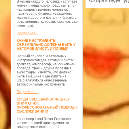
которая будет у
В жизни каждого человека наступает
момент, когда нужно поздравить по-
настоящему важного человека:
партнёра по бизнесу, уважаемого
коллегу, дорогого друга или близкого
родственника, который, кажется, уже
имеет всё.
Подробнее...
КАКИЕ ИНСТРУМЕНТЫ
ОБЯЗАТЕЛЬНО ДОЛЖНЫ БЫТЬ У
АВТОМОБИЛИСТА И ПОЧЕМУ
Полный список обязательных
инструментов для автомобилиста:
домкрат, компрессор, набор ключей,
провода, трос и другие полезные
аксессуары. Узнайте, что должно
быть в машине и где купить на
ufa.planetavto.ru качественные
автомобильные инструменты.
Подробнее...
КОГДА FREELANDER ТРЕБУЕТ
ВНИМАНИЯ:
ПРОФЕССИОНАЛЬНЫЙ ПОДХОД К
ОБСЛУЖИВАНИЮ
Кроссовер Land Rover Freelander
известен своей проходимостью,
комфортом и инженерной