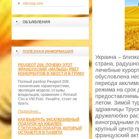
sitemap.xml
ОБЪЯВЛЕНИЯ
>
ПОЛЕЗНАЯ ИНФОРМАЦИЯ
Украина – близк
страна, радушно
PEUGEOT 208: ПОЧЕМУ ЭТОТ
ФРАНЦУЗСКИЙ «МАЛЫШ» РВЁТ
лечебные курорт
КОНКУРЕНТОВ В ХВОСТ И В ГРИВУ
обусловлена нес
Полный разбор Peugeot 208:
периода акклима
технические характеристики,
режима на срок 
эволюция модели, отзывы
владельцев, сравнение с Renault
предоставляемые
Clio и VW Polo. Узнайте, стоит ли
летом. Зимой ту
брать.
здравницы Трус
Подробнее...
дружелюбно рас
КАК ВЫБРАТЬ ЭКСКЛЮЗИВНЫЙ
виноградными ло
ПОДАРОК НА ЮБИЛЕЙ:
крупный центр п
СТАТУСНЫЙ ПОДАРОК, КОТОРЫЙ
ОСТАНЕТСЯ В ПАМЯТИ
французский акт