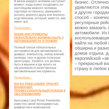
В жизни каждого человека наступает
бизнес. Отлично
момент, когда нужно поздравить по-
удивляются этим
настоящему важного человека:
партнёра по бизнесу, уважаемого
и других города
коллегу, дорогого друга или близкого
способ – конеч
родственника, который, кажется, уже
имеет всё.
регулярные рейс
можно заказать 
Подробнее...
автомобиле. Из 
КАКИЕ ИНСТРУМЕНТЫ
воспользовавши
ОБЯЗАТЕЛЬНО ДОЛЖНЫ БЫТЬ У
АВТОМОБИЛИСТА И ПОЧЕМУ
найти на любой 
Полный список обязательных
обширна и разн
инструментов для автомобилиста:
домов отдыха, д
домкрат, компрессор, набор ключей,
провода, трос и другие полезные
европейской «зв
аксессуары. Узнайте, что должно
– прекрасный ва
быть в машине и где купить на
ufa.planetavto.ru качественные
страну в любое 
автомобильные инструменты.
Подробнее...
КОГДА FREELANDER ТРЕБУЕТ
ВНИМАНИЯ:
ПРОФЕССИОНАЛЬНЫЙ ПОДХОД К
ОБСЛУЖИВАНИЮ
Кроссовер Land Rover Freelander
известен своей проходимостью,
комфортом и инженерной