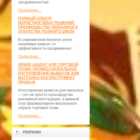
продуманностью.
Подробнее...
ПОЛНЫЙ СПЕКТР
МАРКЕТИНГОВЫХ РЕШЕНИЙ:
ПРЕИМУЩЕСТВА РЕКЛАМНОГО
АГЕНТСТВА ПОЛНОГО ЦИКЛА
В современном бизнесе успех
напрямую зависит от
эффективности продвижения.
Подробнее...
ЯРКИЙ АКЦЕНТ ДЛЯ ТОРГОВОЙ
ТОЧКИ: ПРОФЕССИОНАЛЬНОЕ
ИЗГОТОВЛЕНИЕ ВЫВЕСОК ДЛЯ
МАГАЗИНА КАК ИНСТРУМЕНТ
ПРОДАЖ
Изготовление вывесок для магазина
— это не просто производство
рекламной конструкции, а важный
этап формирования визуального
образа торговой точки.
Подробнее...
РЕКЛАМА