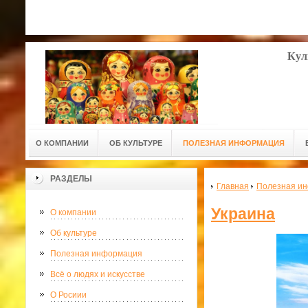
Кул
О КОМПАНИИ
ОБ КУЛЬТУРЕ
ПОЛЕЗНАЯ ИНФОРМАЦИЯ
РАЗДЕЛЫ
Главная
Полезная и
Украина
О компании
Об культуре
Полезная информация
Всё о людях и искусстве
О Росиии