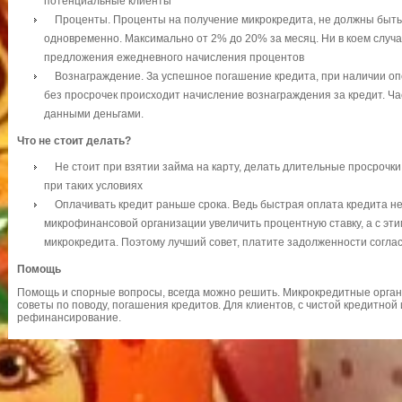
потенциальные клиенты
Проценты. Проценты на получение микрокредита, не должны быть
одновременно. Максимально от 2% до 20% за месяц. Ни в коем случ
предложения ежедневного начисления процентов
Вознаграждение. За успешное погашение кредита, при наличии о
без просрочек происходит начисление вознаграждения за кредит. Ча
данными деньгами.
Что не стоит делать?
Не стоит при взятии займа на карту, делать длительные просрочки,
при таких условиях
Оплачивать кредит раньше срока. Ведь быстрая оплата кредита не 
микрофинансовой организации увеличить процентную ставку, а с эт
микрокредита. Поэтому лучший совет, платите задолженности согла
Помощь
Помощь и спорные вопросы, всегда можно решить. Микрокредитные орган
советы по поводу, погашения кредитов. Для клиентов, с чистой кредитной
рефинансирование.