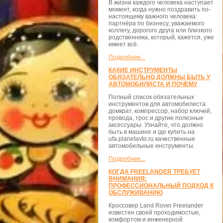
В жизни каждого человека наступает
момент, когда нужно поздравить по-
настоящему важного человека:
партнёра по бизнесу, уважаемого
коллегу, дорогого друга или близкого
родственника, который, кажется, уже
имеет всё.
Подробнее...
КАКИЕ ИНСТРУМЕНТЫ
ОБЯЗАТЕЛЬНО ДОЛЖНЫ БЫТЬ У
АВТОМОБИЛИСТА И ПОЧЕМУ
Полный список обязательных
инструментов для автомобилиста:
домкрат, компрессор, набор ключей,
провода, трос и другие полезные
аксессуары. Узнайте, что должно
быть в машине и где купить на
ufa.planetavto.ru качественные
автомобильные инструменты.
Подробнее...
КОГДА FREELANDER ТРЕБУЕТ
ВНИМАНИЯ:
ПРОФЕССИОНАЛЬНЫЙ ПОДХОД К
ОБСЛУЖИВАНИЮ
Кроссовер Land Rover Freelander
известен своей проходимостью,
комфортом и инженерной