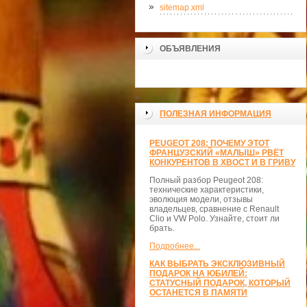
sitemap.xml
ОБЪЯВЛЕНИЯ
>
ПОЛЕЗНАЯ ИНФОРМАЦИЯ
PEUGEOT 208: ПОЧЕМУ ЭТОТ
ФРАНЦУЗСКИЙ «МАЛЫШ» РВЁТ
КОНКУРЕНТОВ В ХВОСТ И В ГРИВУ
Полный разбор Peugeot 208:
технические характеристики,
эволюция модели, отзывы
владельцев, сравнение с Renault
Clio и VW Polo. Узнайте, стоит ли
брать.
Подробнее...
КАК ВЫБРАТЬ ЭКСКЛЮЗИВНЫЙ
ПОДАРОК НА ЮБИЛЕЙ:
СТАТУСНЫЙ ПОДАРОК, КОТОРЫЙ
ОСТАНЕТСЯ В ПАМЯТИ