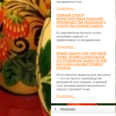
продуманностью.
Подробнее...
ПОЛНЫЙ СПЕКТР
МАРКЕТИНГОВЫХ РЕШЕНИЙ:
ПРЕИМУЩЕСТВА РЕКЛАМНОГО
АГЕНТСТВА ПОЛНОГО ЦИКЛА
В современном бизнесе успех
напрямую зависит от
эффективности продвижения.
Подробнее...
ЯРКИЙ АКЦЕНТ ДЛЯ ТОРГОВОЙ
ТОЧКИ: ПРОФЕССИОНАЛЬНОЕ
ИЗГОТОВЛЕНИЕ ВЫВЕСОК ДЛЯ
МАГАЗИНА КАК ИНСТРУМЕНТ
ПРОДАЖ
Изготовление вывесок для магазина
— это не просто производство
рекламной конструкции, а важный
этап формирования визуального
образа торговой точки.
Подробнее...
РЕКЛАМА