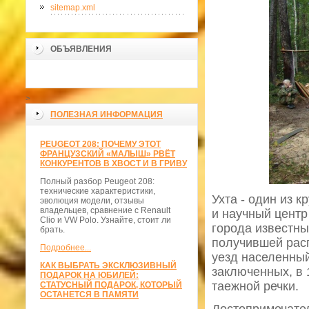
sitemap.xml
ОБЪЯВЛЕНИЯ
>
ПОЛЕЗНАЯ ИНФОРМАЦИЯ
PEUGEOT 208: ПОЧЕМУ ЭТОТ
ФРАНЦУЗСКИЙ «МАЛЫШ» РВЁТ
КОНКУРЕНТОВ В ХВОСТ И В ГРИВУ
Полный разбор Peugeot 208:
технические характеристики,
Ухта - один из
эволюция модели, отзывы
владельцев, сравнение с Renault
и научный центр
Clio и VW Polo. Узнайте, стоит ли
города известны
брать.
получившей расп
Подробнее...
уезд населенны
КАК ВЫБРАТЬ ЭКСКЛЮЗИВНЫЙ
заключенных, в 
ПОДАРОК НА ЮБИЛЕЙ:
таежной речки.
СТАТУСНЫЙ ПОДАРОК, КОТОРЫЙ
ОСТАНЕТСЯ В ПАМЯТИ