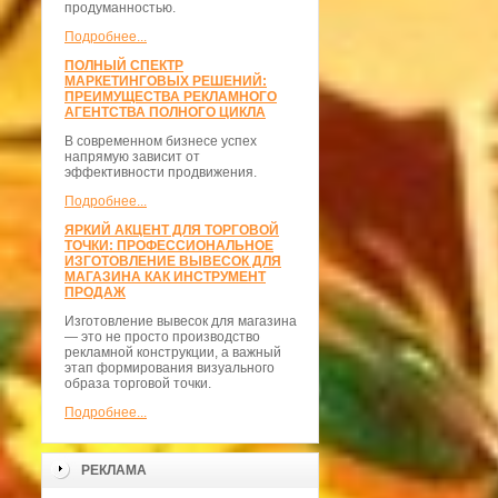
продуманностью.
Подробнее...
ПОЛНЫЙ СПЕКТР
МАРКЕТИНГОВЫХ РЕШЕНИЙ:
ПРЕИМУЩЕСТВА РЕКЛАМНОГО
АГЕНТСТВА ПОЛНОГО ЦИКЛА
В современном бизнесе успех
напрямую зависит от
эффективности продвижения.
Подробнее...
ЯРКИЙ АКЦЕНТ ДЛЯ ТОРГОВОЙ
ТОЧКИ: ПРОФЕССИОНАЛЬНОЕ
ИЗГОТОВЛЕНИЕ ВЫВЕСОК ДЛЯ
МАГАЗИНА КАК ИНСТРУМЕНТ
ПРОДАЖ
Изготовление вывесок для магазина
— это не просто производство
рекламной конструкции, а важный
этап формирования визуального
образа торговой точки.
Подробнее...
РЕКЛАМА