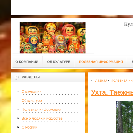
Кул
О КОМПАНИИ
ОБ КУЛЬТУРЕ
ПОЛЕЗНАЯ ИНФОРМАЦИЯ
РАЗДЕЛЫ
Главная
Полезная и
Ухта. Таежн
О компании
Об культуре
Полезная информация
Всё о людях и искусстве
О Росиии