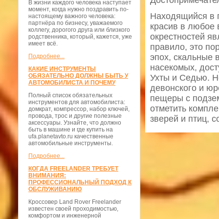
Достопримечате
В жизни каждого человека наступает
момент, когда нужно поздравить по-
Находящийся в п
настоящему важного человека:
партнёра по бизнесу, уважаемого
красив в любое 
коллегу, дорогого друга или близкого
окрестностей яв
родственника, который, кажется, уже
имеет всё.
правило, это п
эпох, скальные 
Подробнее...
насекомых, дост
КАКИЕ ИНСТРУМЕНТЫ
ОБЯЗАТЕЛЬНО ДОЛЖНЫ БЫТЬ У
Ухты и Седью. 
АВТОМОБИЛИСТА И ПОЧЕМУ
девонского и юр
Полный список обязательных
пещеры с подзе
инструментов для автомобилиста:
отметить компле
домкрат, компрессор, набор ключей,
провода, трос и другие полезные
зверей и птиц, 
аксессуары. Узнайте, что должно
быть в машине и где купить на
ufa.planetavto.ru качественные
автомобильные инструменты.
Подробнее...
КОГДА FREELANDER ТРЕБУЕТ
ВНИМАНИЯ:
ПРОФЕССИОНАЛЬНЫЙ ПОДХОД К
ОБСЛУЖИВАНИЮ
Кроссовер Land Rover Freelander
известен своей проходимостью,
комфортом и инженерной