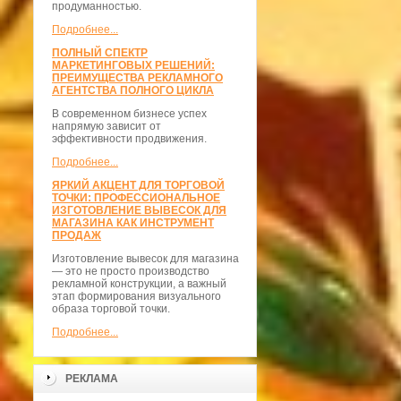
продуманностью.
Подробнее...
ПОЛНЫЙ СПЕКТР
МАРКЕТИНГОВЫХ РЕШЕНИЙ:
ПРЕИМУЩЕСТВА РЕКЛАМНОГО
АГЕНТСТВА ПОЛНОГО ЦИКЛА
В современном бизнесе успех
напрямую зависит от
эффективности продвижения.
Подробнее...
ЯРКИЙ АКЦЕНТ ДЛЯ ТОРГОВОЙ
ТОЧКИ: ПРОФЕССИОНАЛЬНОЕ
ИЗГОТОВЛЕНИЕ ВЫВЕСОК ДЛЯ
МАГАЗИНА КАК ИНСТРУМЕНТ
ПРОДАЖ
Изготовление вывесок для магазина
— это не просто производство
рекламной конструкции, а важный
этап формирования визуального
образа торговой точки.
Подробнее...
РЕКЛАМА