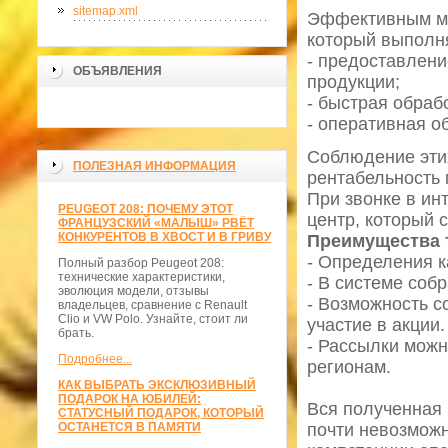
sitemap.xml
Эффективным мо
который выполн
- предоставлени
ОБЪЯВЛЕНИЯ
продукции;
- быстрая обраб
- оперативная о
>
Соблюдение эти
ПОЛЕЗНАЯ ИНФОРМАЦИЯ
рентабельность 
При звонке в ин
PEUGEOT 208: ПОЧЕМУ ЭТОТ
центр, который 
ФРАНЦУЗСКИЙ «МАЛЫШ» РВЁТ
КОНКУРЕНТОВ В ХВОСТ И В ГРИВУ
Преимущества 
- Определения к
Полный разбор Peugeot 208:
технические характеристики,
- В системе собр
эволюция модели, отзывы
- Возможность с
владельцев, сравнение с Renault
Clio и VW Polo. Узнайте, стоит ли
участие в акции.
брать.
- Рассылки можн
Подробнее...
регионам.
КАК ВЫБРАТЬ ЭКСКЛЮЗИВНЫЙ
ПОДАРОК НА ЮБИЛЕЙ:
Вся полученная 
СТАТУСНЫЙ ПОДАРОК, КОТОРЫЙ
ОСТАНЕТСЯ В ПАМЯТИ
почти невозможн