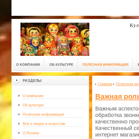
Кул
О КОМПАНИИ
ОБ КУЛЬТУРЕ
ПОЛЕЗНАЯ ИНФОРМАЦИЯ
РАЗДЕЛЫ
Главная
Полезная и
Важная роль
О компании
Об культуре
Важным аспектом
обработка звонк
Полезная информация
качественно про
Всё о людях и искусстве
Качественный се
О Росиии
интернет магази