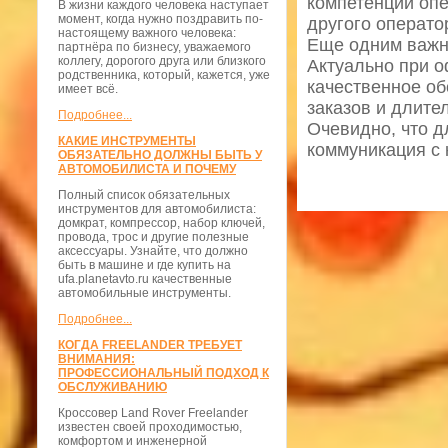
компетенции опе
В жизни каждого человека наступает
момент, когда нужно поздравить по-
другого операто
настоящему важного человека:
Еще одним важн
партнёра по бизнесу, уважаемого
коллегу, дорогого друга или близкого
Актуально при о
родственника, который, кажется, уже
качественное об
имеет всё.
заказов и длите
Подробнее...
Очевидно, что д
КАКИЕ ИНСТРУМЕНТЫ
коммуникация с
ОБЯЗАТЕЛЬНО ДОЛЖНЫ БЫТЬ У
АВТОМОБИЛИСТА И ПОЧЕМУ
Полный список обязательных
инструментов для автомобилиста:
домкрат, компрессор, набор ключей,
провода, трос и другие полезные
аксессуары. Узнайте, что должно
быть в машине и где купить на
ufa.planetavto.ru качественные
автомобильные инструменты.
Подробнее...
КОГДА FREELANDER ТРЕБУЕТ
ВНИМАНИЯ:
ПРОФЕССИОНАЛЬНЫЙ ПОДХОД К
ОБСЛУЖИВАНИЮ
Кроссовер Land Rover Freelander
известен своей проходимостью,
комфортом и инженерной