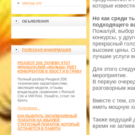
sitemap.xml
которые известн
Но как среди 
ОБЪЯВЛЕНИЯ
подходящего в
Пожалуй, выбор 
конкурсы, у дру
прекрасный голо
>
высокие цены. О
ПОЛЕЗНАЯ ИНФОРМАЦИЯ
лучшие услуги в
PEUGEOT 208: ПОЧЕМУ ЭТОТ
ФРАНЦУЗСКИЙ «МАЛЫШ» РВЁТ
Для этого следу
КОНКУРЕНТОВ В ХВОСТ И В ГРИВУ
мероприятие.
Полный разбор Peugeot 208:
В первую очере
технические характеристики,
разговорным жа
эволюция модели, отзывы
владельцев, сравнение с Renault
Clio и VW Polo. Узнайте, стоит ли
Вместе с тем, с
брать.
иметь мощную ха
Подробнее...
КАК ВЫБРАТЬ ЭКСКЛЮЗИВНЫЙ
Также ведущий д
ПОДАРОК НА ЮБИЛЕЙ:
СТАТУСНЫЙ ПОДАРОК, КОТОРЫЙ
время не затмев
ОСТАНЕТСЯ В ПАМЯТИ