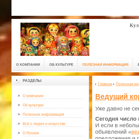
Кул
О КОМПАНИИ
ОБ КУЛЬТУРЕ
ПОЛЕЗНАЯ ИНФОРМАЦИЯ
РАЗДЕЛЫ
Главная
Полезная и
Ведущий ко
О компании
Об культуре
Уже давно не се
Полезная информация
Сегодня число
Всё о людях и искусстве
И если в неболь
объявлений «
ве
О Росиии
предложения и п