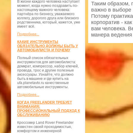
В жизни каждого человека наступает
Таким образом, 
момент, когда нужно поздравить по-
важно в выборе 
настоящему важного человека:
партнёра по бизнесу, уважаемого
Потому практика
коллегу, дорогого друга или близкого
корпоратив - ка
родственника, который, кажется, уже
имеет всё.
вам человека. Ве
манера ведения 
Подробнее...
КАКИЕ ИНСТРУМЕНТЫ
ОБЯЗАТЕЛЬНО ДОЛЖНЫ БЫТЬ У
АВТОМОБИЛИСТА И ПОЧЕМУ
Полный список обязательных
инструментов для автомобилиста:
домкрат, компрессор, набор ключей,
провода, трос и другие полезные
аксессуары. Узнайте, что должно
быть в машине и где купить на
ufa.planetavto.ru качественные
автомобильные инструменты.
Подробнее...
КОГДА FREELANDER ТРЕБУЕТ
ВНИМАНИЯ:
ПРОФЕССИОНАЛЬНЫЙ ПОДХОД К
ОБСЛУЖИВАНИЮ
Кроссовер Land Rover Freelander
известен своей проходимостью,
комфортом и инженерной