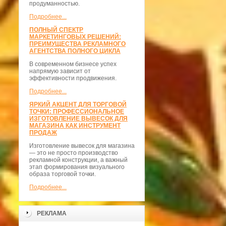
продуманностью.
Подробнее...
ПОЛНЫЙ СПЕКТР
МАРКЕТИНГОВЫХ РЕШЕНИЙ:
ПРЕИМУЩЕСТВА РЕКЛАМНОГО
АГЕНТСТВА ПОЛНОГО ЦИКЛА
В современном бизнесе успех
напрямую зависит от
эффективности продвижения.
Подробнее...
ЯРКИЙ АКЦЕНТ ДЛЯ ТОРГОВОЙ
ТОЧКИ: ПРОФЕССИОНАЛЬНОЕ
ИЗГОТОВЛЕНИЕ ВЫВЕСОК ДЛЯ
МАГАЗИНА КАК ИНСТРУМЕНТ
ПРОДАЖ
Изготовление вывесок для магазина
— это не просто производство
рекламной конструкции, а важный
этап формирования визуального
образа торговой точки.
Подробнее...
РЕКЛАМА