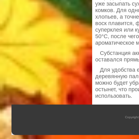
уже засыпать су
комков. Для одн
хлопьев, а точн
воск плавится, 
суперклея или к
50°С, после чег
ароматическое м
Субстанция акк
оставался прям
Для удобства е
деревянную пало
можно будет убр
остынет, что пр
использовать.
Copyrigh