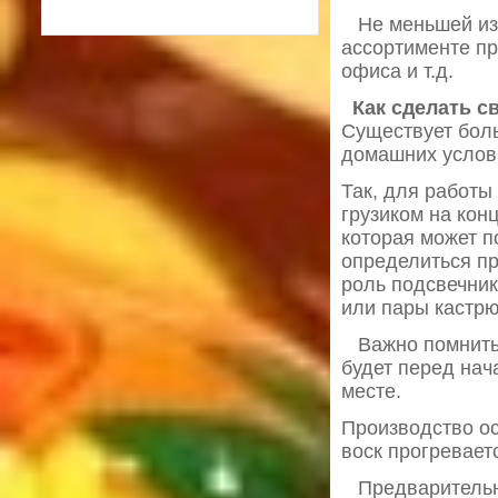
Не меньшей изве
ассортименте пр
офиса и т.д.
Как сделать с
Существует боль
домашних услови
Так, для работы
грузиком на кон
которая может п
определиться пр
роль подсвечник
или пары кастрю
Важно помнить, 
будет перед нач
месте.
Производство ос
воск прогревает
Предварительно,