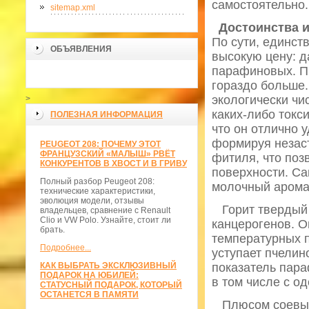
самостоятельно.
sitemap.xml
Достоинства и
По сути, единст
ОБЪЯВЛЕНИЯ
высокую цену: д
парафиновых. П
гораздо больше.
экологически чи
>
каких-либо токс
ПОЛЕЗНАЯ ИНФОРМАЦИЯ
что он отлично 
формируя незас
PEUGEOT 208: ПОЧЕМУ ЭТОТ
ФРАНЦУЗСКИЙ «МАЛЫШ» РВЁТ
фитиля, что поз
КОНКУРЕНТОВ В ХВОСТ И В ГРИВУ
поверхности. Са
Полный разбор Peugeot 208:
молочный арома
технические характеристики,
эволюция модели, отзывы
Горит твердый м
владельцев, сравнение с Renault
Clio и VW Polo. Узнайте, стоит ли
канцерогенов. О
брать.
температурных п
Подробнее...
уступает пчелин
КАК ВЫБРАТЬ ЭКСКЛЮЗИВНЫЙ
показатель пара
ПОДАРОК НА ЮБИЛЕЙ:
в том числе с о
СТАТУСНЫЙ ПОДАРОК, КОТОРЫЙ
ОСТАНЕТСЯ В ПАМЯТИ
Плюсом соевых с