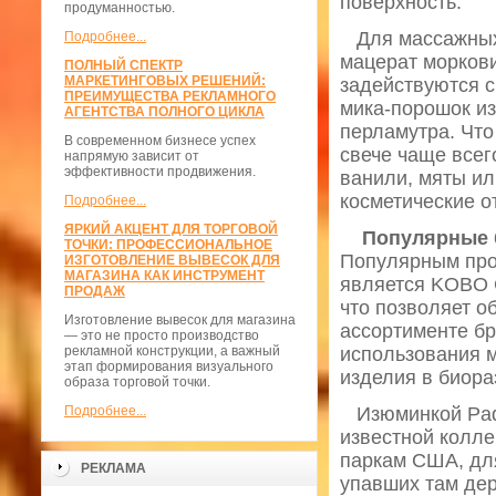
поверхность.
продуманностью.
Для массажных 
Подробнее...
мацерат моркови
ПОЛНЫЙ СПЕКТР
МАРКЕТИНГОВЫХ РЕШЕНИЙ:
задействуются 
ПРЕИМУЩЕСТВА РЕКЛАМНОГО
мика-порошок и
АГЕНТСТВА ПОЛНОГО ЦИКЛА
перламутра. Что
В современном бизнесе успех
свече чаще всег
напрямую зависит от
эффективности продвижения.
ванили, мяты ил
косметические о
Подробнее...
ЯРКИЙ АКЦЕНТ ДЛЯ ТОРГОВОЙ
Популярные 
ТОЧКИ: ПРОФЕССИОНАЛЬНОЕ
Популярным прои
ИЗГОТОВЛЕНИЕ ВЫВЕСОК ДЛЯ
МАГАЗИНА КАК ИНСТРУМЕНТ
является KOBO C
ПРОДАЖ
что позволяет о
Изготовление вывесок для магазина
ассортименте бр
— это не просто производство
рекламной конструкции, а важный
использования м
этап формирования визуального
изделия в биора
образа торговой точки.
Подробнее...
Изюминкой Padd
известной колле
паркам США, дл
РЕКЛАМА
упавших там дер