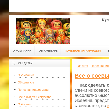
Кул
О КОМПАНИИ
ОБ КУЛЬТУРЕ
ПОЛЕЗНАЯ ИНФОРМАЦИЯ
РАЗДЕЛЫ
Главная
Полезная и
Все о соевы
О компании
Об культуре
Как сделать 
Свечи из соевог
Полезная информация
абсолютно безо
Всё о людях и искусстве
Изделия, предс
О Росиии
стоимостью, но