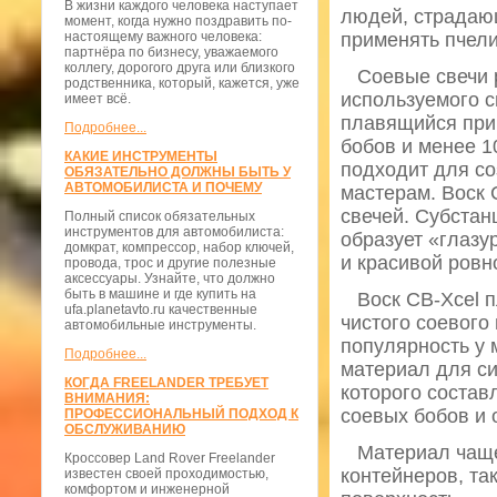
В жизни каждого человека наступает
людей, страдающ
момент, когда нужно поздравить по-
настоящему важного человека:
применять пчели
партнёра по бизнесу, уважаемого
коллегу, дорогого друга или близкого
Соевые свечи ру
родственника, который, кажется, уже
используемого с
имеет всё.
плавящийся при
Подробнее...
бобов и менее 1
КАКИЕ ИНСТРУМЕНТЫ
подходит для с
ОБЯЗАТЕЛЬНО ДОЛЖНЫ БЫТЬ У
АВТОМОБИЛИСТА И ПОЧЕМУ
мастерам. Воск 
свечей. Субстан
Полный список обязательных
инструментов для автомобилиста:
образует «глазу
домкрат, компрессор, набор ключей,
и красивой ровн
провода, трос и другие полезные
аксессуары. Узнайте, что должно
быть в машине и где купить на
Воск СВ-Xcel пл
ufa.planetavto.ru качественные
чистого соевого
автомобильные инструменты.
популярность у 
Подробнее...
материал для с
КОГДА FREELANDER ТРЕБУЕТ
которого состав
ВНИМАНИЯ:
соевых бобов и 
ПРОФЕССИОНАЛЬНЫЙ ПОДХОД К
ОБСЛУЖИВАНИЮ
Материал чаще 
Кроссовер Land Rover Freelander
контейнеров, та
известен своей проходимостью,
комфортом и инженерной