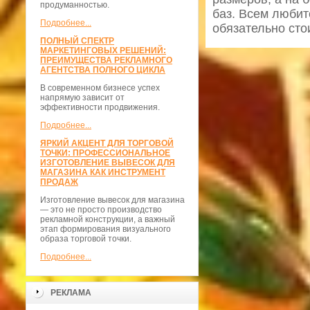
продуманностью.
баз. Всем люби
Подробнее...
обязательно сто
ПОЛНЫЙ СПЕКТР
МАРКЕТИНГОВЫХ РЕШЕНИЙ:
ПРЕИМУЩЕСТВА РЕКЛАМНОГО
АГЕНТСТВА ПОЛНОГО ЦИКЛА
В современном бизнесе успех
напрямую зависит от
эффективности продвижения.
Подробнее...
ЯРКИЙ АКЦЕНТ ДЛЯ ТОРГОВОЙ
ТОЧКИ: ПРОФЕССИОНАЛЬНОЕ
ИЗГОТОВЛЕНИЕ ВЫВЕСОК ДЛЯ
МАГАЗИНА КАК ИНСТРУМЕНТ
ПРОДАЖ
Изготовление вывесок для магазина
— это не просто производство
рекламной конструкции, а важный
этап формирования визуального
образа торговой точки.
Подробнее...
РЕКЛАМА