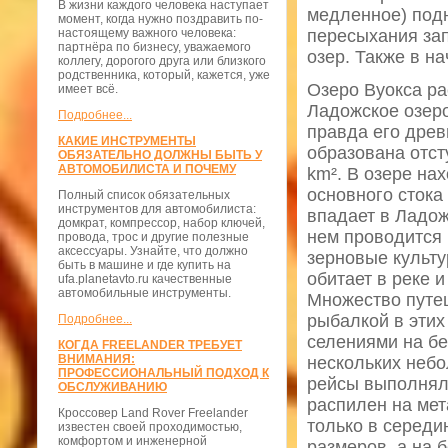
В жизни каждого человека наступает
медленное) подн
момент, когда нужно поздравить по-
настоящему важного человека:
пересыхания зап
партнёра по бизнесу, уважаемого
озер. Также в н
коллегу, дорогого друга или близкого
родственника, который, кажется, уже
Озеро Вуокса ра
имеет всё.
Ладожское озеро
Подробнее...
правда его древ
КАКИЕ ИНСТРУМЕНТЫ
образована отс
ОБЯЗАТЕЛЬНО ДОЛЖНЫ БЫТЬ У
АВТОМОБИЛИСТА И ПОЧЕМУ
km². В озере на
основного стока
Полный список обязательных
инструментов для автомобилиста:
впадает в Ладож
домкрат, компрессор, набор ключей,
нем проводится
провода, трос и другие полезные
аксессуары. Узнайте, что должно
зерновые культу
быть в машине и где купить на
обитает в реке 
ufa.planetavto.ru качественные
автомобильные инструменты.
Множество путеш
рыбалкой в этих
Подробнее...
селениями на б
КОГДА FREELANDER ТРЕБУЕТ
ВНИМАНИЯ:
нескольких небо
ПРОФЕССИОНАЛЬНЫЙ ПОДХОД К
рейсы выполнял 
ОБСЛУЖИВАНИЮ
распилен на мет
Кроссовер Land Rover Freelander
только в середи
известен своей проходимостью,
комфортом и инженерной
размеров, а на 