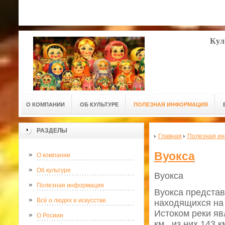
Кул
О КОМПАНИИ
ОБ КУЛЬТУРЕ
ПОЛЕЗНАЯ ИНФОРМАЦИЯ
РАЗДЕЛЫ
Главная
Полезная и
Вуокса
О компании
Об культуре
Вуокса
Полезная информация
Вуокса представ
Всё о людях и искусстве
находящихся на 
Истоком реки яв
О Росиии
км., из них 143