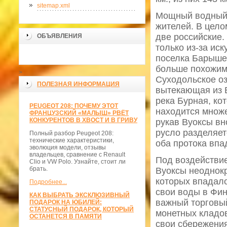
sitemap.xml
Мощный водный 
жителей. В цело
две российские.
ОБЪЯВЛЕНИЯ
только из-за ис
поселка Барышев
больше похожим 
>
Суходольское оз
ПОЛЕЗНАЯ ИНФОРМАЦИЯ
вытекающая из Б
река Бурная, ко
PEUGEOT 208: ПОЧЕМУ ЭТОТ
находится множе
ФРАНЦУЗСКИЙ «МАЛЫШ» РВЁТ
КОНКУРЕНТОВ В ХВОСТ И В ГРИВУ
рукав Вуоксы вн
русло разделяет
Полный разбор Peugeot 208:
технические характеристики,
оба протока впа
эволюция модели, отзывы
владельцев, сравнение с Renault
Под воздействи
Clio и VW Polo. Узнайте, стоит ли
брать.
Вуоксы неоднокр
которых впадало
Подробнее...
свои воды в Фин
КАК ВЫБРАТЬ ЭКСКЛЮЗИВНЫЙ
важный торговый
ПОДАРОК НА ЮБИЛЕЙ:
СТАТУСНЫЙ ПОДАРОК, КОТОРЫЙ
монетных кладов
ОСТАНЕТСЯ В ПАМЯТИ
свои сбережения