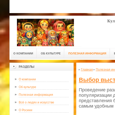
Кул
О КОМПАНИИ
ОБ КУЛЬТУРЕ
ПОЛЕЗНАЯ ИНФОРМАЦИЯ
РАЗДЕЛЫ
Главная
Полезная и
Выбор выст
О компании
Об культуре
Проведение разл
популяризации 
Полезная информация
представления б
Всё о людях и искусстве
самым удобным 
О Росиии