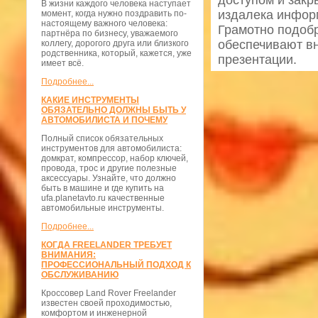
доступом и закр
В жизни каждого человека наступает
издалека информ
момент, когда нужно поздравить по-
настоящему важного человека:
Грамотно подоб
партнёра по бизнесу, уважаемого
обеспечивают в
коллегу, дорогого друга или близкого
родственника, который, кажется, уже
презентации.
имеет всё.
Подробнее...
КАКИЕ ИНСТРУМЕНТЫ
ОБЯЗАТЕЛЬНО ДОЛЖНЫ БЫТЬ У
АВТОМОБИЛИСТА И ПОЧЕМУ
Полный список обязательных
инструментов для автомобилиста:
домкрат, компрессор, набор ключей,
провода, трос и другие полезные
аксессуары. Узнайте, что должно
быть в машине и где купить на
ufa.planetavto.ru качественные
автомобильные инструменты.
Подробнее...
КОГДА FREELANDER ТРЕБУЕТ
ВНИМАНИЯ:
ПРОФЕССИОНАЛЬНЫЙ ПОДХОД К
ОБСЛУЖИВАНИЮ
Кроссовер Land Rover Freelander
известен своей проходимостью,
комфортом и инженерной