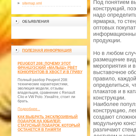
Под понятием в
sitemap.xml
конструкций, по
надо определить
ярмарка, то сте
ОБЪЯВЛЕНИЯ
оптовых покупат
информационные
продукции.
>
ПОЛЕЗНАЯ ИНФОРМАЦИЯ
Но в любом случ
размещение виде
PEUGEOT 208: ПОЧЕМУ ЭТОТ
мероприятия и в
ФРАНЦУЗСКИЙ «МАЛЫШ» РВЁТ
выставочное об
КОНКУРЕНТОВ В ХВОСТ И В ГРИВУ
правило, каждой
Полный разбор Peugeot 208:
технические характеристики,
определиться, ч
эволюция модели, отзывы
плакатов и в ка
владельцев, сравнение с Renault
Clio и VW Polo. Узнайте, стоит ли
конструкции.
брать.
Наиболее попул
Подробнее...
конструкцию, ле
создают сложнос
КАК ВЫБРАТЬ ЭКСКЛЮЗИВНЫЙ
ПОДАРОК НА ЮБИЛЕЙ:
модульную конст
СТАТУСНЫЙ ПОДАРОК, КОТОРЫЙ
различают стен
ОСТАНЕТСЯ В ПАМЯТИ