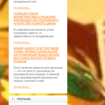
продуманностью.
Подробнее...
ПОЛНЫЙ СПЕКТР
МАРКЕТИНГОВЫХ РЕШЕНИЙ:
ПРЕИМУЩЕСТВА РЕКЛАМНОГО
АГЕНТСТВА ПОЛНОГО ЦИКЛА
В современном бизнесе успех
напрямую зависит от
эффективности продвижения.
Подробнее...
ЯРКИЙ АКЦЕНТ ДЛЯ ТОРГОВОЙ
ТОЧКИ: ПРОФЕССИОНАЛЬНОЕ
ИЗГОТОВЛЕНИЕ ВЫВЕСОК ДЛЯ
МАГАЗИНА КАК ИНСТРУМЕНТ
ПРОДАЖ
Изготовление вывесок для магазина
— это не просто производство
рекламной конструкции, а важный
этап формирования визуального
образа торговой точки.
Подробнее...
РЕКЛАМА