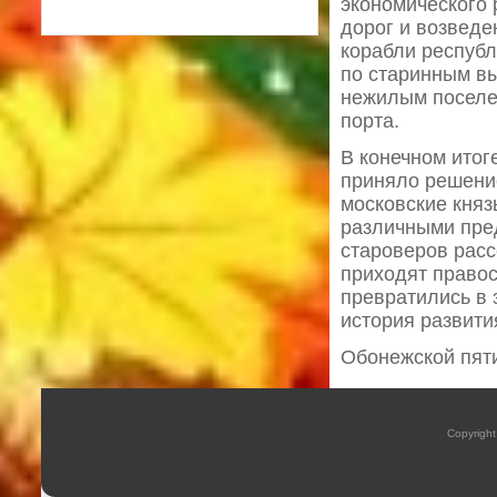
экономического 
дорог и возведе
корабли республ
по старинным вы
нежилым поселен
порта.
В конечном итог
приняло решение
московские княз
различными пред
староверов расс
приходят право
превратились в 
история развити
Обонежской пят
Copyrigh