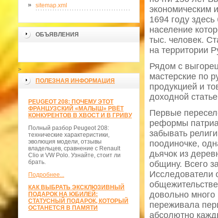
sitemap.xml
экономическим и
1694 году здесь
население котор
ОБЪЯВЛЕНИЯ
тыс. человек. С
на территории Р
Рядом с выгоре
>
мастерские по р
ПОЛЕЗНАЯ ИНФОРМАЦИЯ
продукцией и то
доходной стать
PEUGEOT 208: ПОЧЕМУ ЭТОТ
ФРАНЦУЗСКИЙ «МАЛЫШ» РВЁТ
Первые переселе
КОНКУРЕНТОВ В ХВОСТ И В ГРИВУ
реформы патриа
Полный разбор Peugeot 208:
забывать религи
технические характеристики,
эволюция модели, отзывы
поодиночке, одн
владельцев, сравнение с Renault
дьячок из дерев
Clio и VW Polo. Узнайте, стоит ли
брать.
общину. Всего з
Исследователи о
Подробнее...
общежительстве
КАК ВЫБРАТЬ ЭКСКЛЮЗИВНЫЙ
довольно много 
ПОДАРОК НА ЮБИЛЕЙ:
СТАТУСНЫЙ ПОДАРОК, КОТОРЫЙ
переживала пери
ОСТАНЕТСЯ В ПАМЯТИ
абсолютно кажды