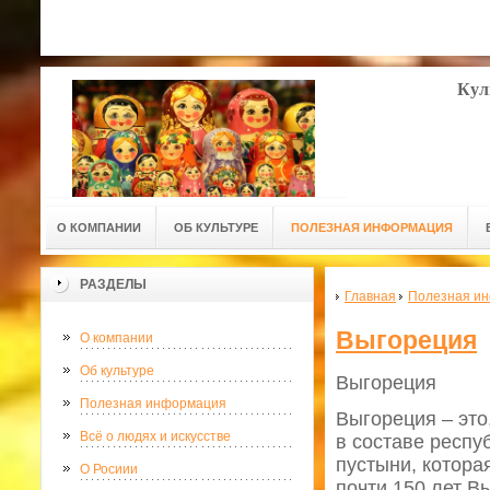
Кул
О КОМПАНИИ
ОБ КУЛЬТУРЕ
ПОЛЕЗНАЯ ИНФОРМАЦИЯ
РАЗДЕЛЫ
Главная
Полезная и
Выгореция
О компании
Об культуре
Выгореция
Полезная информация
Выгореция – это
Всё о людях и искусстве
в составе респу
пустыни, котора
О Росиии
почти 150 лет В