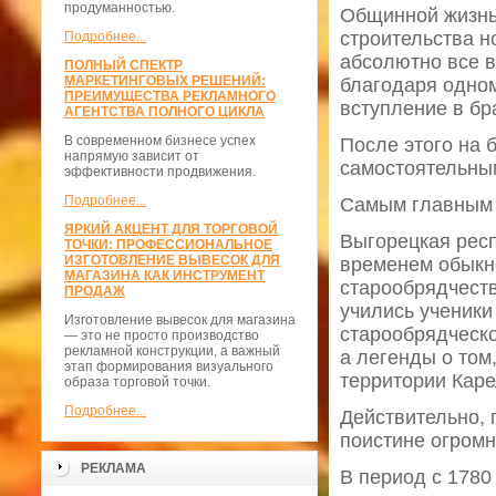
продуманностью.
Общинной жизнь
строительства н
Подробнее...
абсолютно все в
ПОЛНЫЙ СПЕКТР
МАРКЕТИНГОВЫХ РЕШЕНИЙ:
благодаря одном
ПРЕИМУЩЕСТВА РЕКЛАМНОГО
вступление в бр
АГЕНТСТВА ПОЛНОГО ЦИКЛА
В современном бизнесе успех
После этого на 
напрямую зависит от
самостоятельны
эффективности продвижения.
Подробнее...
Самым главным 
ЯРКИЙ АКЦЕНТ ДЛЯ ТОРГОВОЙ
Выгорецкая респ
ТОЧКИ: ПРОФЕССИОНАЛЬНОЕ
ИЗГОТОВЛЕНИЕ ВЫВЕСОК ДЛЯ
временем обыкн
МАГАЗИНА КАК ИНСТРУМЕНТ
старообрядчеств
ПРОДАЖ
учились ученики
Изготовление вывесок для магазина
старообрядческо
— это не просто производство
рекламной конструкции, а важный
а легенды о том
этап формирования визуального
территории Каре
образа торговой точки.
Подробнее...
Действительно, 
поистине огромн
РЕКЛАМА
В период с 1780