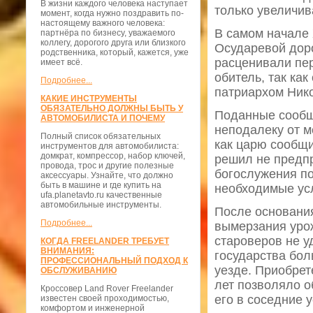
В жизни каждого человека наступает
только увеличив
момент, когда нужно поздравить по-
настоящему важного человека:
В самом начале 
партнёра по бизнесу, уважаемого
коллегу, дорогого друга или близкого
Осударевой дор
родственника, который, кажется, уже
расценивали пер
имеет всё.
обитель, так ка
Подробнее...
патриархом Ник
КАКИЕ ИНСТРУМЕНТЫ
ОБЯЗАТЕЛЬНО ДОЛЖНЫ БЫТЬ У
Поданные сообщ
АВТОМОБИЛИСТА И ПОЧЕМУ
неподалеку от м
Полный список обязательных
как царю сообщи
инструментов для автомобилиста:
домкрат, компрессор, набор ключей,
решил не предп
провода, трос и другие полезные
богослужения по
аксессуары. Узнайте, что должно
быть в машине и где купить на
необходимые усл
ufa.planetavto.ru качественные
автомобильные инструменты.
После основания
Подробнее...
вымерзания урож
староверов не у
КОГДА FREELANDER ТРЕБУЕТ
ВНИМАНИЯ:
государства бол
ПРОФЕССИОНАЛЬНЫЙ ПОДХОД К
уезде. Приобрет
ОБСЛУЖИВАНИЮ
лет позволяло о
Кроссовер Land Rover Freelander
его в соседние 
известен своей проходимостью,
комфортом и инженерной