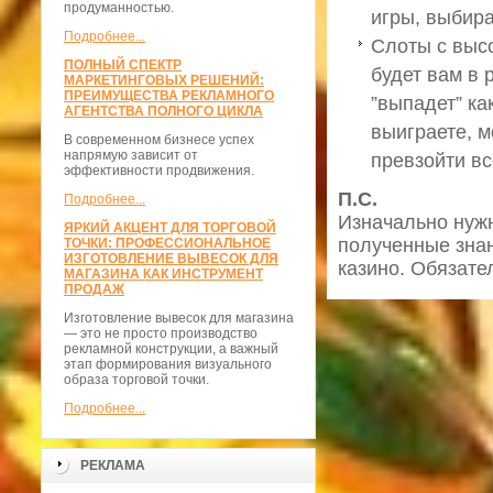
продуманностью.
игры, выбира
Подробнее...
Слоты с выс
ПОЛНЫЙ СПЕКТР
будет вам в 
МАРКЕТИНГОВЫХ РЕШЕНИЙ:
ПРЕИМУЩЕСТВА РЕКЛАМНОГО
”выпадет” ка
АГЕНТСТВА ПОЛНОГО ЦИКЛА
выиграете, м
В современном бизнесе успех
напрямую зависит от
превзойти в
эффективности продвижения.
П.С.
Подробнее...
Изначально нужн
ЯРКИЙ АКЦЕНТ ДЛЯ ТОРГОВОЙ
полученные знан
ТОЧКИ: ПРОФЕССИОНАЛЬНОЕ
ИЗГОТОВЛЕНИЕ ВЫВЕСОК ДЛЯ
казино. Обязате
МАГАЗИНА КАК ИНСТРУМЕНТ
ПРОДАЖ
Изготовление вывесок для магазина
— это не просто производство
рекламной конструкции, а важный
этап формирования визуального
образа торговой точки.
Подробнее...
РЕКЛАМА