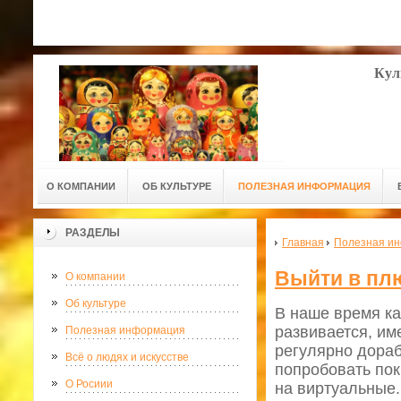
Кул
О КОМПАНИИ
ОБ КУЛЬТУРЕ
ПОЛЕЗНАЯ ИНФОРМАЦИЯ
РАЗДЕЛЫ
Главная
Полезная и
Выйти в плю
О компании
Об культуре
В наше время ка
развивается, им
Полезная информация
регулярно дораб
Всё о людях и искусстве
попробовать пок
О Росиии
на виртуальные.