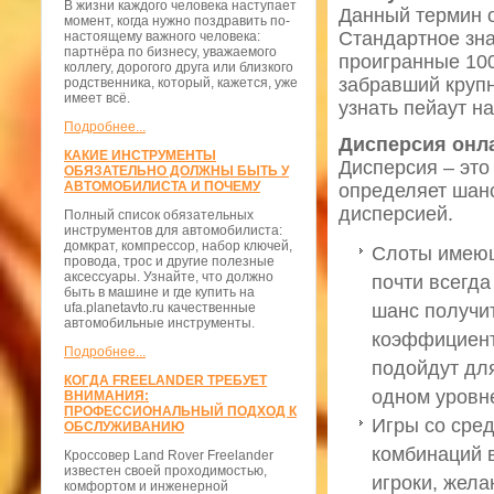
В жизни каждого человека наступает
Данный термин о
момент, когда нужно поздравить по-
Стандартное зна
настоящему важного человека:
партнёра по бизнесу, уважаемого
проигранные 100
коллегу, дорогого друга или близкого
забравший крупн
родственника, который, кажется, уже
имеет всё.
узнать пейаут н
Подробнее...
Дисперсия онл
КАКИЕ ИНСТРУМЕНТЫ
Дисперсия – это
ОБЯЗАТЕЛЬНО ДОЛЖНЫ БЫТЬ У
АВТОМОБИЛИСТА И ПОЧЕМУ
определяет шанс
дисперсией.
Полный список обязательных
инструментов для автомобилиста:
домкрат, компрессор, набор ключей,
Слоты имеющ
провода, трос и другие полезные
аксессуары. Узнайте, что должно
почти всегда
быть в машине и где купить на
ufa.planetavto.ru качественные
шанс получит
автомобильные инструменты.
коэффициент
Подробнее...
подойдут для
КОГДА FREELANDER ТРЕБУЕТ
одном уровн
ВНИМАНИЯ:
ПРОФЕССИОНАЛЬНЫЙ ПОДХОД К
Игры со сред
ОБСЛУЖИВАНИЮ
комбинаций 
Кроссовер Land Rover Freelander
известен своей проходимостью,
игроки, жела
комфортом и инженерной