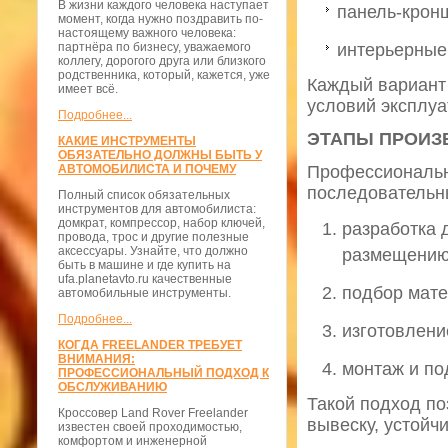
В жизни каждого человека наступает
панель-крон
момент, когда нужно поздравить по-
настоящему важного человека:
партнёра по бизнесу, уважаемого
интерьерные
коллегу, дорогого друга или близкого
родственника, который, кажется, уже
Каждый вариант
имеет всё.
условий эксплуа
Подробнее...
ЭТАПЫ ПРОИЗ
КАКИЕ ИНСТРУМЕНТЫ
ОБЯЗАТЕЛЬНО ДОЛЖНЫ БЫТЬ У
АВТОМОБИЛИСТА И ПОЧЕМУ
Профессиональн
последовательн
Полный список обязательных
инструментов для автомобилиста:
домкрат, компрессор, набор ключей,
разработка 
провода, трос и другие полезные
аксессуары. Узнайте, что должно
размещению
быть в машине и где купить на
ufa.planetavto.ru качественные
подбор мате
автомобильные инструменты.
Подробнее...
изготовлени
КОГДА FREELANDER ТРЕБУЕТ
ВНИМАНИЯ:
монтаж и по
ПРОФЕССИОНАЛЬНЫЙ ПОДХОД К
ОБСЛУЖИВАНИЮ
Такой подход по
Кроссовер Land Rover Freelander
вывеску, устойч
известен своей проходимостью,
комфортом и инженерной