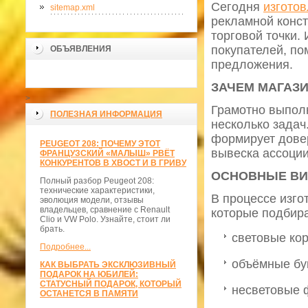
Сегодня
изгото
sitemap.xml
рекламной конст
торговой точки.
покупателей, по
ОБЪЯВЛЕНИЯ
предложения.
ЗАЧЕМ МАГАЗ
>
Грамотно выполн
ПОЛЕЗНАЯ ИНФОРМАЦИЯ
несколько задач
формирует довер
PEUGEOT 208: ПОЧЕМУ ЭТОТ
вывеска ассоци
ФРАНЦУЗСКИЙ «МАЛЫШ» РВЁТ
КОНКУРЕНТОВ В ХВОСТ И В ГРИВУ
ОСНОВНЫЕ В
Полный разбор Peugeot 208:
технические характеристики,
В процессе изго
эволюция модели, отзывы
владельцев, сравнение с Renault
которые подбира
Clio и VW Polo. Узнайте, стоит ли
брать.
световые кор
Подробнее...
объёмные бу
КАК ВЫБРАТЬ ЭКСКЛЮЗИВНЫЙ
ПОДАРОК НА ЮБИЛЕЙ:
СТАТУСНЫЙ ПОДАРОК, КОТОРЫЙ
несветовые 
ОСТАНЕТСЯ В ПАМЯТИ