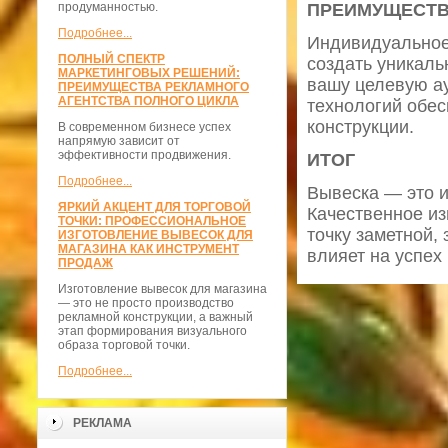
продуманностью.
ПРЕИМУЩЕСТВ
Подробнее...
Индивидуальное
ПОЛНЫЙ СПЕКТР
создать уникаль
МАРКЕТИНГОВЫХ РЕШЕНИЙ:
вашу целевую а
ПРЕИМУЩЕСТВА РЕКЛАМНОГО
АГЕНТСТВА ПОЛНОГО ЦИКЛА
технологий обес
конструкции.
В современном бизнесе успех
напрямую зависит от
эффективности продвижения.
ИТОГ
Подробнее...
Вывеска — это и
ЯРКИЙ АКЦЕНТ ДЛЯ ТОРГОВОЙ
Качественное из
ТОЧКИ: ПРОФЕССИОНАЛЬНОЕ
точку заметной,
ИЗГОТОВЛЕНИЕ ВЫВЕСОК ДЛЯ
МАГАЗИНА КАК ИНСТРУМЕНТ
влияет на успех
ПРОДАЖ
Изготовление вывесок для магазина
— это не просто производство
рекламной конструкции, а важный
этап формирования визуального
образа торговой точки.
Подробнее...
РЕКЛАМА