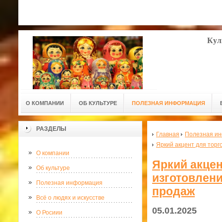
Кул
О КОМПАНИИ
ОБ КУЛЬТУРЕ
ПОЛЕЗНАЯ ИНФОРМАЦИЯ
РАЗДЕЛЫ
Главная
Полезная и
Яркий акцент для торг
О компании
Яркий акцен
Об культуре
изготовлени
Полезная информация
продаж
Всё о людях и искусстве
05.01.2025
О Росиии