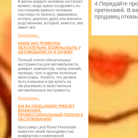
В жизни каждого человека наступает
4.Передайте пр
момент, когда нужно поздравить по-
претензией. В в
настоящему важного человека:
партнёра по бизнесу, уважаемого
продавец отказы
коллегу, дорогого друга или близкого
родственника, который, кажется, уже
имеет всё.
Подробнее...
КАКИЕ ИНСТРУМЕНТЫ
ОБЯЗАТЕЛЬНО ДОЛЖНЫ БЫТЬ У
АВТОМОБИЛИСТА И ПОЧЕМУ
Полный список обязательных
инструментов для автомобилиста:
домкрат, компрессор, набор ключей,
провода, трос и другие полезные
аксессуары. Узнайте, что должно
быть в машине и где купить на
ufa.planetavto.ru качественные
автомобильные инструменты.
Подробнее...
КОГДА FREELANDER ТРЕБУЕТ
ВНИМАНИЯ:
ПРОФЕССИОНАЛЬНЫЙ ПОДХОД К
ОБСЛУЖИВАНИЮ
Кроссовер Land Rover Freelander
известен своей проходимостью,
комфортом и инженерной