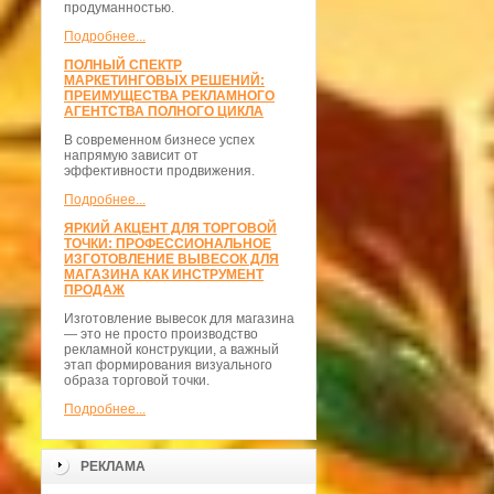
продуманностью.
Подробнее...
ПОЛНЫЙ СПЕКТР
МАРКЕТИНГОВЫХ РЕШЕНИЙ:
ПРЕИМУЩЕСТВА РЕКЛАМНОГО
АГЕНТСТВА ПОЛНОГО ЦИКЛА
В современном бизнесе успех
напрямую зависит от
эффективности продвижения.
Подробнее...
ЯРКИЙ АКЦЕНТ ДЛЯ ТОРГОВОЙ
ТОЧКИ: ПРОФЕССИОНАЛЬНОЕ
ИЗГОТОВЛЕНИЕ ВЫВЕСОК ДЛЯ
МАГАЗИНА КАК ИНСТРУМЕНТ
ПРОДАЖ
Изготовление вывесок для магазина
— это не просто производство
рекламной конструкции, а важный
этап формирования визуального
образа торговой точки.
Подробнее...
РЕКЛАМА