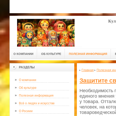
Кул
О КОМПАНИИ
ОБ КУЛЬТУРЕ
ПОЛЕЗНАЯ ИНФОРМАЦИЯ
РАЗДЕЛЫ
Главная
Полезная и
Защитите св
О компании
Об культуре
Необходимость п
единого мнения 
Полезная информация
у товара. Оттал
Всё о людях и искусстве
человек, на кот
О Росиии
товароведческой