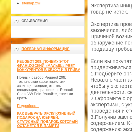
sitemap.xml
Экспертиза иниц
товар не истек.
ОБЪЯВЛЕНИЯ
Экспертиза пров
закончился, либ
Причиной возник
обнаружение по
>
продавцу требов
ПОЛЕЗНАЯ ИНФОРМАЦИЯ
Если вы покупат
PEUGEOT 208: ПОЧЕМУ ЭТОТ
ФРАНЦУЗСКИЙ «МАЛЫШ» РВЁТ
придерживаться
КОНКУРЕНТОВ В ХВОСТ И В ГРИВУ
1.Подберите орг
Полный разбор Peugeot 208:
Неважно частная
технические характеристики,
чтобы у эксперт
эволюция модели, отзывы
владельцев, сравнение с Renault
деятельности, с
Clio и VW Polo. Узнайте, стоит ли
2.Оформите с о
брать.
экспертизы, с у
Подробнее...
проведения и ст
КАК ВЫБРАТЬ ЭКСКЛЮЗИВНЫЙ
3.Получив заклю
ПОДАРОК НА ЮБИЛЕЙ:
СТАТУСНЫЙ ПОДАРОК, КОТОРЫЙ
содержанием. К 
ОСТАНЕТСЯ В ПАМЯТИ
содержанию экс