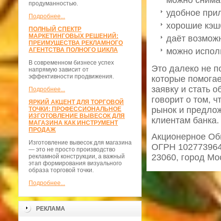
продуманностью.
удобное при
Подробнее...
хорошие кэшб
ПОЛНЫЙ СПЕКТР
МАРКЕТИНГОВЫХ РЕШЕНИЙ:
даёт возможн
ПРЕИМУЩЕСТВА РЕКЛАМНОГО
можно испол
АГЕНТСТВА ПОЛНОГО ЦИКЛА
В современном бизнесе успех
Это далеко не п
напрямую зависит от
эффективности продвижения.
которые помогае
заявку и стать 
Подробнее...
говорит о том, 
ЯРКИЙ АКЦЕНТ ДЛЯ ТОРГОВОЙ
рынок и предлож
ТОЧКИ: ПРОФЕССИОНАЛЬНОЕ
ИЗГОТОВЛЕНИЕ ВЫВЕСОК ДЛЯ
клиентам банка.
МАГАЗИНА КАК ИНСТРУМЕНТ
ПРОДАЖ
Акционерное Об
Изготовление вывесок для магазина
ОГРН 10277396
— это не просто производство
23060, город Мо
рекламной конструкции, а важный
этап формирования визуального
образа торговой точки.
Подробнее...
РЕКЛАМА