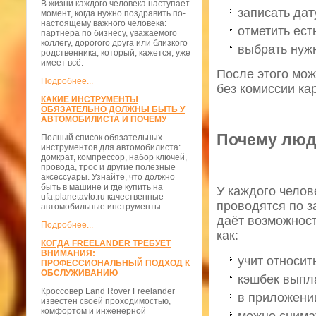
В жизни каждого человека наступает
записать дат
момент, когда нужно поздравить по-
настоящему важного человека:
отметить ест
партнёра по бизнесу, уважаемого
коллегу, дорогого друга или близкого
выбрать нуж
родственника, который, кажется, уже
имеет всё.
После этого мож
Подробнее...
без комиссии ка
КАКИЕ ИНСТРУМЕНТЫ
ОБЯЗАТЕЛЬНО ДОЛЖНЫ БЫТЬ У
АВТОМОБИЛИСТА И ПОЧЕМУ
Почему люди
Полный список обязательных
инструментов для автомобилиста:
домкрат, компрессор, набор ключей,
провода, трос и другие полезные
аксессуары. Узнайте, что должно
быть в машине и где купить на
У каждого челов
ufa.planetavto.ru качественные
проводятся по з
автомобильные инструменты.
даёт возможност
Подробнее...
как:
КОГДА FREELANDER ТРЕБУЕТ
ВНИМАНИЯ:
учит относит
ПРОФЕССИОНАЛЬНЫЙ ПОДХОД К
ОБСЛУЖИВАНИЮ
кэшбек выпл
Кроссовер Land Rover Freelander
в приложении
известен своей проходимостью,
комфортом и инженерной
можно снима