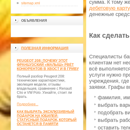
сумма. К тому ж
sitemap.xml
дебетовую карту
денежные средс
ОБЪЯВЛЕНИЯ
Как сделать
>
ПОЛЕЗНАЯ ИНФОРМАЦИЯ
Специалисты бан
PEUGEOT 208: ПОЧЕМУ ЭТОТ
клиентам нет не
ФРАНЦУЗСКИЙ «МАЛЫШ» РВЁТ
всё выполняется
КОНКУРЕНТОВ В ХВОСТ И В ГРИВУ
услуги нужно пр
Полный разбор Peugeot 208:
учреждения, где
технические характеристики,
эволюция модели, отзывы
заявки. Графы в
владельцев, сравнение с Renault
Clio и VW Polo. Узнайте, стоит ли
фамилия, имя
брать.
выбрать вар
Подробнее...
подобрать ви
КАК ВЫБРАТЬ ЭКСКЛЮЗИВНЫЙ
ПОДАРОК НА ЮБИЛЕЙ:
выбрать раб
СТАТУСНЫЙ ПОДАРОК, КОТОРЫЙ
ОСТАНЕТСЯ В ПАМЯТИ
оставить тел