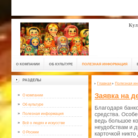
Кул
О КОМПАНИИ
ОБ КУЛЬТУРЕ
ПОЛЕЗНАЯ ИНФОРМАЦИЯ
РАЗДЕЛЫ
Главная
Полезная и
Заявка на 
О компании
Об культуре
Благодаря банко
средства. Особе
Полезная информация
ведь большое к
Всё о людях и искусстве
неудобствам и д
О Росиии
карточкой никто