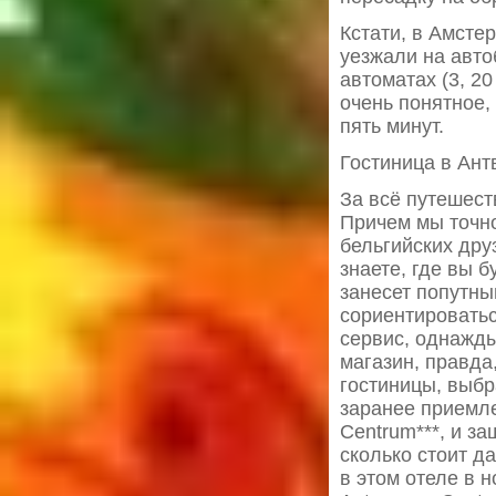
Кстати, в Амсте
уезжали на автоб
автоматах (3, 2
очень понятное,
пять минут.
Гостиница в Ант
За всё путешест
Причем мы точно
бельгийских дру
знаете, где вы б
занесет попутны
сориентировать
сервис, однажд
магазин, правда
гостиницы, выбр
заранее приемл
Centrum***, и з
сколько стоит д
в этом отеле в 