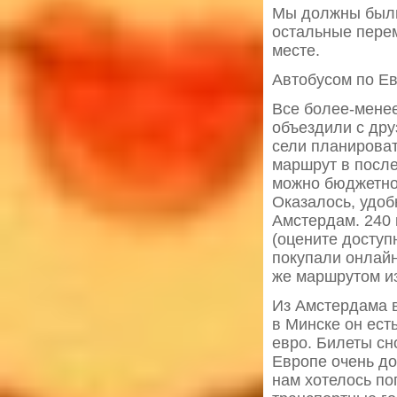
Мы должны были 
остальные пере
месте.
Автобусом по Е
Все более-мене
объездили с дру
сели планирова
маршрут в после
можно бюджетно
Оказалось, удоб
Амстердам. 240 
(оцените доступ
покупали онлайн
же маршрутом и
Из Амстердама в
в Минске он ест
евро. Билеты сн
Европе очень дос
нам хотелось по