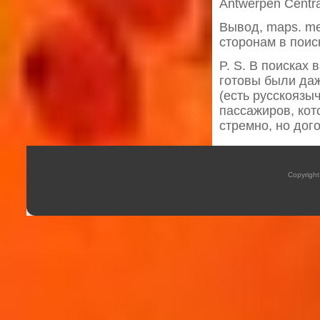
Antwerpen Centra
Вывод, maps. me
сторонам в поис
P. S. В поисках
готовы были даж
(есть русскоязы
пассажиров, кот
стремно, но дог
Copyrigh