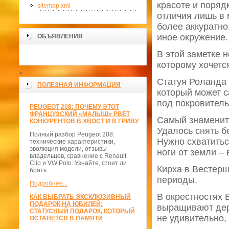
красоте и поряд
sitemap.xml
отличия лишь в 
более аккуратно
иное окружение.
ОБЪЯВЛЕНИЯ
В этой заметке 
которому хочетс
>
Статуя Роланда 
ПОЛЕЗНАЯ ИНФОРМАЦИЯ
который может с
под покровитель
PEUGEOT 208: ПОЧЕМУ ЭТОТ
ФРАНЦУЗСКИЙ «МАЛЫШ» РВЁТ
Самый знамениты
КОНКУРЕНТОВ В ХВОСТ И В ГРИВУ
Удалось снять б
Полный разбор Peugeot 208:
Нужно схватитьс
технические характеристики,
эволюция модели, отзывы
ноги от земли –
владельцев, сравнение с Renault
Clio и VW Polo. Узнайте, стоит ли
Кирха в Вестерш
брать.
периоды.
Подробнее...
В окрестностях 
КАК ВЫБРАТЬ ЭКСКЛЮЗИВНЫЙ
ПОДАРОК НА ЮБИЛЕЙ:
выращивают дер
СТАТУСНЫЙ ПОДАРОК, КОТОРЫЙ
не удивительно, 
ОСТАНЕТСЯ В ПАМЯТИ