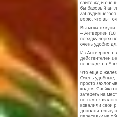
сайте жд и очен
бы базовый англ
заблудившегося 
верю, что вы тож
Вы можете купит
– Антверпен (18
поездку через н
очень удобно дл
Из Антверпена в
действителен це
пересадка в Бре
Что еще о желез
Очень удобные, 
просто захлопыв
кодом. Ячейка о
затереть на мес
но там оказалос
взвалили свои р
дополнительную 
пересадку на об