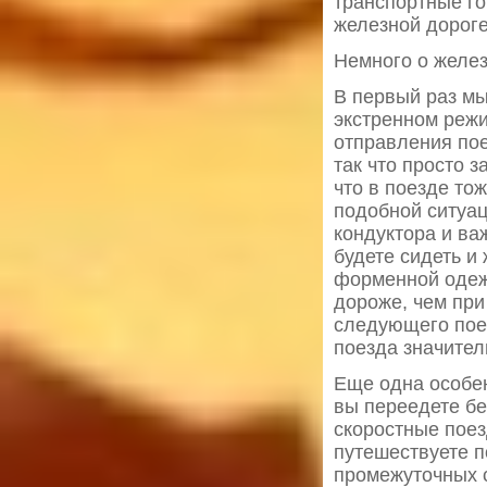
транспортные г
железной дороге
Немного о желез
В первый раз мы
экстренном режи
отправления пое
так что просто 
что в поезде то
подобной ситуац
кондуктора и ва
будете сидеть и 
форменной одежд
дороже, чем при
следующего поез
поезда значител
Еще одна особен
вы переедете б
скоростные поез
путешествуете по
промежуточных с