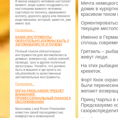
В жизни каждого человека наступает
Мечта немецкого
момент, когда нужно поздравить по-
домик в курортн
настоящему важного человека:
партнёра по бизнесу, уважаемого
красивом тихом 
коллегу, дорогого друга или близкого
родственника, который, кажется, уже
Ориентироваться
имеет всё.
текущее местоп
Подробнее...
Именно в Герма
КАКИЕ ИНСТРУМЕНТЫ
ОБЯЗАТЕЛЬНО ДОЛЖНЫ БЫТЬ У
сплошь совреме
АВТОМОБИЛИСТА И ПОЧЕМУ
Гретзиль – рыба
Полный список обязательных
инструментов для автомобилиста:
живут люди.
домкрат, компрессор, набор ключей,
провода, трос и другие полезные
На этих рыбацки
аксессуары. Узнайте, что должно
быть в машине и где купить на
креветок.
ufa.planetavto.ru качественные
автомобильные инструменты.
Форт Кнок охран
Подробнее...
были перенесены
желают возвраща
КОГДА FREELANDER ТРЕБУЕТ
ВНИМАНИЯ:
ПРОФЕССИОНАЛЬНЫЙ ПОДХОД К
Принц Чарльз в 
ОБСЛУЖИВАНИЮ
Предсказуемо хо
Кроссовер Land Rover Freelander
газораспредели
известен своей проходимостью,
комфортом и инженерной