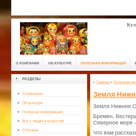
Кул
О КОМПАНИИ
ОБ КУЛЬТУРЕ
ПОЛЕЗНАЯ ИНФОРМАЦИЯ
РАЗДЕЛЫ
Главная
Полезная и
Земля Нижн
О компании
Об культуре
Земля Нижняя С
Полезная информация
Бремен, Вестерш
Всё о людях и искусстве
Северное море –
О Росиии
Что вам рассказа