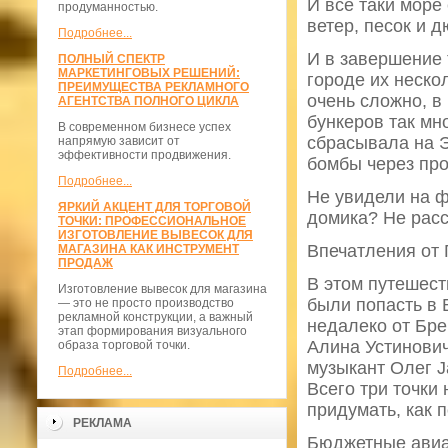
И всё таки море 
продуманностью.
ветер, песок и 
Подробнее...
И в завершение 
ПОЛНЫЙ СПЕКТР
МАРКЕТИНГОВЫХ РЕШЕНИЙ:
городе их неско
ПРЕИМУЩЕСТВА РЕКЛАМНОГО
очень сложно, в
АГЕНТСТВА ПОЛНОГО ЦИКЛА
бункеров так мн
В современном бизнесе успех
сбрасывала на Э
напрямую зависит от
эффективности продвижения.
бомбы через про
Подробнее...
Не увидели на ф
ЯРКИЙ АКЦЕНТ ДЛЯ ТОРГОВОЙ
домика? Не расс
ТОЧКИ: ПРОФЕССИОНАЛЬНОЕ
ИЗГОТОВЛЕНИЕ ВЫВЕСОК ДЛЯ
Впечатления от 
МАГАЗИНА КАК ИНСТРУМЕНТ
ПРОДАЖ
В этом путешест
Изготовление вывесок для магазина
были попасть в 
— это не просто производство
рекламной конструкции, а важный
недалеко от Бре
этап формирования визуального
Алина Устинович
образа торговой точки.
музыкант Олег J
Подробнее...
Всего три точки
придумать, как 
РЕКЛАМА
Бюджетные ави