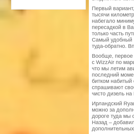
Первый вариант,
тысячи километр
набегало миниму
пересадкой в Ва
только часть пу
Самый удобный п
туда-обратно. В
Вообще, первое
с WizzAir по ма
что мы летим ав
последний момен
битком набитый 
спрашивают своб
чисто дизель на 
Ирландский Ryan
можно за дополн
дороге туда мы 
Назад – добавил
дополнительных 