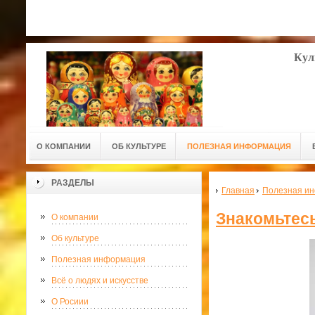
Кул
О КОМПАНИИ
ОБ КУЛЬТУРЕ
ПОЛЕЗНАЯ ИНФОРМАЦИЯ
РАЗДЕЛЫ
Главная
Полезная и
Знакомьтесь
О компании
Об культуре
Полезная информация
Всё о людях и искусстве
О Росиии