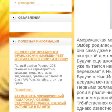
sitemap.xml
ОБЪЯВЛЕНИЯ
>
Американская мо
ПОЛЕЗНАЯ ИНФОРМАЦИЯ
Эмбер родилась 
она сама даже и
PEUGEOT 208: ПОЧЕМУ ЭТОТ
актерской деяте
ФРАНЦУЗСКИЙ «МАЛЫШ» РВЁТ
КОНКУРЕНТОВ В ХВОСТ И В ГРИВУ
Будучи еще школ
уже пытается на
Полный разбор Peugeot 208:
технические характеристики,
переезжает в Нь
эволюция модели, отзывы
Будучи в Нью-Йо
владельцев, сравнение с Renault
Clio и VW Polo. Узнайте, стоит ли
девушка мечтала
брать.
Первыми ролями 
Подробнее...
роли в различны
КАК ВЫБРАТЬ ЭКСКЛЮЗИВНЫЙ
полнометражной
ПОДАРОК НА ЮБИЛЕЙ:
"Убийственная с
СТАТУСНЫЙ ПОДАРОК, КОТОРЫЙ
ОСТАНЕТСЯ В ПАМЯТИ
однако известно