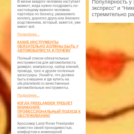
Популярность у 
В жизни каждого человека наступает
момент, когда нужно поздравить по-
экспресс" и "Ник
настоящему важного человека:
стремительно ра
партнёра по бизнесу, уважаемого
коллегу, дорогого друга или близкого
родственника, который, кажется, уже
имеет всё.
Подробнее...
КАКИЕ ИНСТРУМЕНТЫ
ОБЯЗАТЕЛЬНО ДОЛЖНЫ БЫТЬ У
АВТОМОБИЛИСТА И ПОЧЕМУ
Полный список обязательных
инструментов для автомобилиста:
домкрат, компрессор, набор ключей,
провода, трос и другие полезные
аксессуары. Узнайте, что должно
быть в машине и где купить на
ufa.planetavto.ru качественные
автомобильные инструменты.
Подробнее...
КОГДА FREELANDER ТРЕБУЕТ
ВНИМАНИЯ:
ПРОФЕССИОНАЛЬНЫЙ ПОДХОД К
ОБСЛУЖИВАНИЮ
Кроссовер Land Rover Freelander
известен своей проходимостью,
комфортом и инженерной