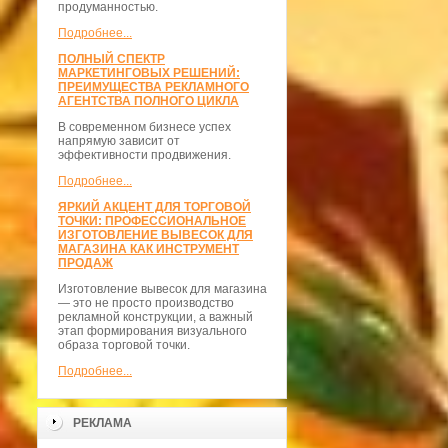
продуманностью.
Подробнее...
ПОЛНЫЙ СПЕКТР
МАРКЕТИНГОВЫХ РЕШЕНИЙ:
ПРЕИМУЩЕСТВА РЕКЛАМНОГО
АГЕНТСТВА ПОЛНОГО ЦИКЛА
В современном бизнесе успех
напрямую зависит от
эффективности продвижения.
Подробнее...
ЯРКИЙ АКЦЕНТ ДЛЯ ТОРГОВОЙ
ТОЧКИ: ПРОФЕССИОНАЛЬНОЕ
ИЗГОТОВЛЕНИЕ ВЫВЕСОК ДЛЯ
МАГАЗИНА КАК ИНСТРУМЕНТ
ПРОДАЖ
Изготовление вывесок для магазина
— это не просто производство
рекламной конструкции, а важный
этап формирования визуального
образа торговой точки.
Подробнее...
РЕКЛАМА