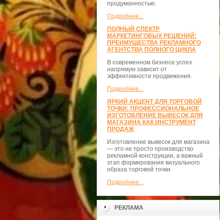
продуманностью.
Подробнее...
ПОЛНЫЙ СПЕКТР
МАРКЕТИНГОВЫХ РЕШЕНИЙ:
ПРЕИМУЩЕСТВА РЕКЛАМНОГО
АГЕНТСТВА ПОЛНОГО ЦИКЛА
В современном бизнесе успех
напрямую зависит от
эффективности продвижения.
Подробнее...
ЯРКИЙ АКЦЕНТ ДЛЯ ТОРГОВОЙ
ТОЧКИ: ПРОФЕССИОНАЛЬНОЕ
ИЗГОТОВЛЕНИЕ ВЫВЕСОК ДЛЯ
МАГАЗИНА КАК ИНСТРУМЕНТ
ПРОДАЖ
Изготовление вывесок для магазина
— это не просто производство
рекламной конструкции, а важный
этап формирования визуального
образа торговой точки.
Подробнее...
РЕКЛАМА