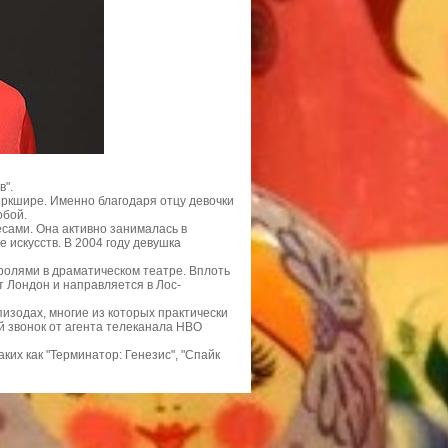
в".
еркшире. Именно благодаря отцу девочки
обой.
сами. Она активно занималась в
 искусств. В 2004 году девушка
ролями в драматическом театре. Вплоть
т Лондон и направляется в Лос-
пизодах, многие из которых практически
й звонок от агента телеканала HBO
ких как "Терминатор: Генезис", "Спайк