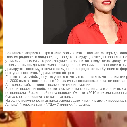
Британская актриса театра и кино, больше известная как "Матерь драконо
Эмилия родилась в Лондоне, однако детство будущей звезды прошло в Б
у Эмилии появился интерес к закулисной жизни, он всюду таскал дочку с с
Школьная жизнь девушки была насыщена различными постановками и пье
драмкружке, поэтому, окончив школу, решила продолжить обучение в сфере
поступает столичный драматический центр.
Ещё во время учёбы девушка успела отметиться несколькими значимыми 
до 2009 года актриса играет в 10 различных постановках, а затем покидае
Анджелес, дабы покорить подмостки киноиндустрии.
До роли, прославившейся её во всем мире кино, она играла в различных э
не принесли ей желанной популярности. Однако в 2010 году единственны
буквально перевернул всю жизнь актрисы.
На волне популярности актриса успела засветиться и в других проектах, та
Айлэнд", "Голос из камня", "Дом Хэмингуэй" и других.