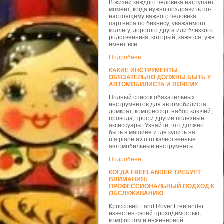
В жизни каждого человека наступает
момент, когда нужно поздравить по-
настоящему важного человека:
партнёра по бизнесу, уважаемого
коллегу, дорогого друга или близкого
родственника, который, кажется, уже
имеет всё.
Подробнее...
КАКИЕ ИНСТРУМЕНТЫ
ОБЯЗАТЕЛЬНО ДОЛЖНЫ БЫТЬ У
АВТОМОБИЛИСТА И ПОЧЕМУ
Полный список обязательных
инструментов для автомобилиста:
домкрат, компрессор, набор ключей,
провода, трос и другие полезные
аксессуары. Узнайте, что должно
быть в машине и где купить на
ufa.planetavto.ru качественные
автомобильные инструменты.
Подробнее...
КОГДА FREELANDER ТРЕБУЕТ
ВНИМАНИЯ:
ПРОФЕССИОНАЛЬНЫЙ ПОДХОД К
ОБСЛУЖИВАНИЮ
Кроссовер Land Rover Freelander
известен своей проходимостью,
комфортом и инженерной