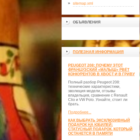
sitemap.xml
ОБЪЯВЛЕНИЯ
>
ПОЛЕЗНАЯ ИНФОРМАЦИЯ
PEUGEOT 208: ПОЧЕМУ ЭТОТ
ФРАНЦУЗСКИЙ «МАЛЫШ» РВЁТ
КОНКУРЕНТОВ В ХВОСТ И В ГРИВУ
Полный разбор Peugeot 208:
технические характеристики,
эволюция модели, отзывы
владельцев, сравнение с Renault
Clio и VW Polo. Узнайте, стоит ли
брать.
Подробнее...
КАК ВЫБРАТЬ ЭКСКЛЮЗИВНЫЙ
ПОДАРОК НА ЮБИЛЕЙ:
СТАТУСНЫЙ ПОДАРОК, КОТОРЫЙ
ОСТАНЕТСЯ В ПАМЯТИ