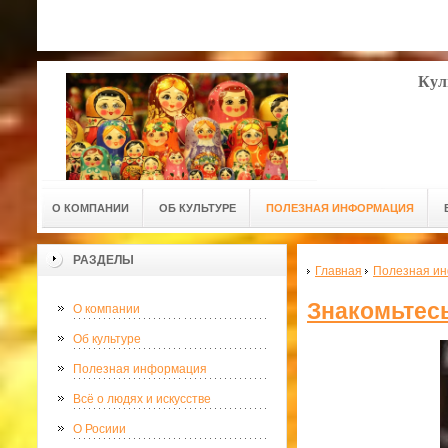
Кул
О КОМПАНИИ
ОБ КУЛЬТУРЕ
ПОЛЕЗНАЯ ИНФОРМАЦИЯ
РАЗДЕЛЫ
Главная
Полезная и
Знакомьтесь
О компании
Об культуре
Полезная информация
Всё о людях и искусстве
О Росиии