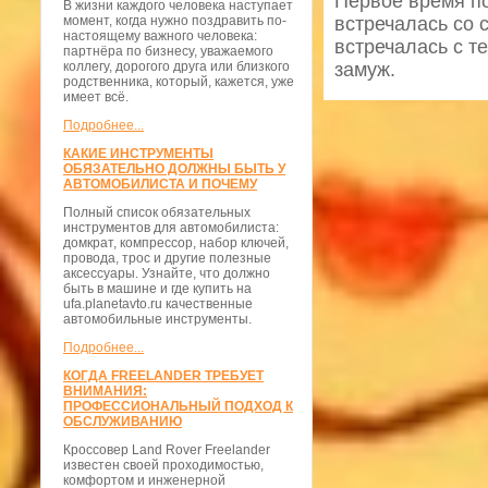
Первое время по
В жизни каждого человека наступает
момент, когда нужно поздравить по-
встречалась со 
настоящему важного человека:
встречалась с т
партнёра по бизнесу, уважаемого
коллегу, дорогого друга или близкого
замуж.
родственника, который, кажется, уже
имеет всё.
Подробнее...
КАКИЕ ИНСТРУМЕНТЫ
ОБЯЗАТЕЛЬНО ДОЛЖНЫ БЫТЬ У
АВТОМОБИЛИСТА И ПОЧЕМУ
Полный список обязательных
инструментов для автомобилиста:
домкрат, компрессор, набор ключей,
провода, трос и другие полезные
аксессуары. Узнайте, что должно
быть в машине и где купить на
ufa.planetavto.ru качественные
автомобильные инструменты.
Подробнее...
КОГДА FREELANDER ТРЕБУЕТ
ВНИМАНИЯ:
ПРОФЕССИОНАЛЬНЫЙ ПОДХОД К
ОБСЛУЖИВАНИЮ
Кроссовер Land Rover Freelander
известен своей проходимостью,
комфортом и инженерной