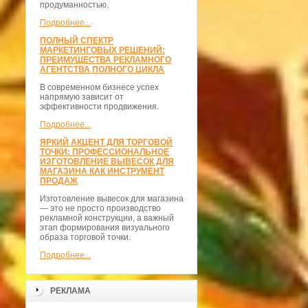
продуманностью.
Подробнее...
ПОЛНЫЙ СПЕКТР
МАРКЕТИНГОВЫХ РЕШЕНИЙ:
ПРЕИМУЩЕСТВА РЕКЛАМНОГО
АГЕНТСТВА ПОЛНОГО ЦИКЛА
В современном бизнесе успех
напрямую зависит от
эффективности продвижения.
Подробнее...
ЯРКИЙ АКЦЕНТ ДЛЯ ТОРГОВОЙ
ТОЧКИ: ПРОФЕССИОНАЛЬНОЕ
ИЗГОТОВЛЕНИЕ ВЫВЕСОК ДЛЯ
МАГАЗИНА КАК ИНСТРУМЕНТ
ПРОДАЖ
Изготовление вывесок для магазина
— это не просто производство
рекламной конструкции, а важный
этап формирования визуального
образа торговой точки.
Подробнее...
РЕКЛАМА