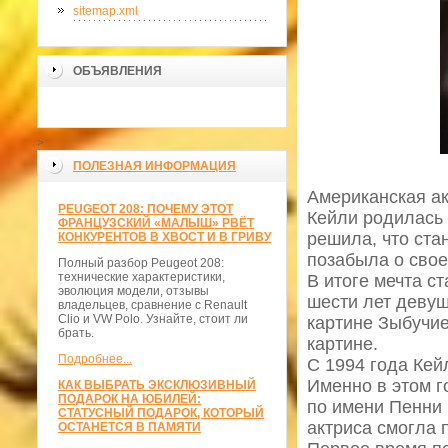
sitemap.xml
ОБЪЯВЛЕНИЯ
>
ПОЛЕЗНАЯ ИНФОРМАЦИЯ
Американская ак
PEUGEOT 208: ПОЧЕМУ ЭТОТ
Кейли родилась 
ФРАНЦУЗСКИЙ «МАЛЫШ» РВЁТ
решила, что ста
КОНКУРЕНТОВ В ХВОСТ И В ГРИВУ
позабыла о свое
Полный разбор Peugeot 208:
технические характеристики,
В итоге мечта с
эволюция модели, отзывы
шести лет девуш
владельцев, сравнение с Renault
Clio и VW Polo. Узнайте, стоит ли
картине Зыбучие
брать.
картине.
Подробнее...
С 1994 года Кей
Именно в этом г
КАК ВЫБРАТЬ ЭКСКЛЮЗИВНЫЙ
ПОДАРОК НА ЮБИЛЕЙ:
по имени Пенни 
СТАТУСНЫЙ ПОДАРОК, КОТОРЫЙ
актриса смогла 
ОСТАНЕТСЯ В ПАМЯТИ