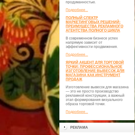
продуманностью.
Подробнее...
ПОЛНЫЙ СПЕКТР
МАРКЕТИНГОВЫХ РЕШЕНИЙ:
ПРЕИМУЩЕСТВА РЕКЛАМНОГО
АГЕНТСТВА ПОЛНОГО ЦИКЛА
В современном бизнесе успех
напрямую зависит от
эффективности продвижения.
Подробнее...
ЯРКИЙ АКЦЕНТ ДЛЯ ТОРГОВОЙ
ТОЧКИ: ПРОФЕССИОНАЛЬНОЕ
ИЗГОТОВЛЕНИЕ ВЫВЕСОК ДЛЯ
МАГАЗИНА КАК ИНСТРУМЕНТ
ПРОДАЖ
Изготовление вывесок для магазина
— это не просто производство
рекламной конструкции, а важный
этап формирования визуального
образа торговой точки.
Подробнее...
РЕКЛАМА