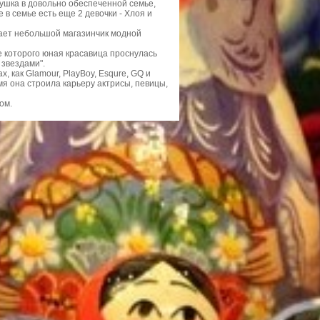
вушка в довольно обеспеченной семье,
 в семье есть еще 2 девочки - Хлоя и
ает небольшой магазинчик модной
е которого юная красавица проснулась
 звездами".
, как Glamour, PlayBoy, Esqure, GQ и
мя она строила карьеру актрисы, певицы,
ом.