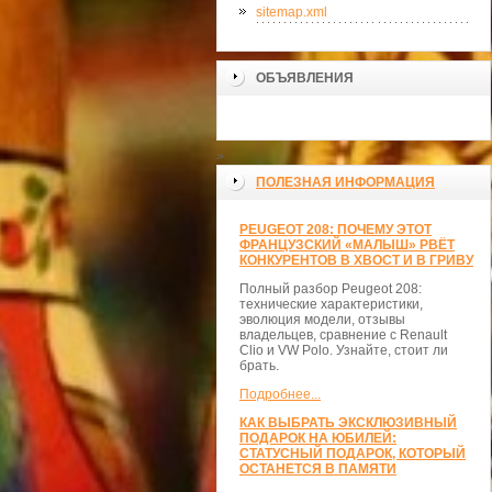
sitemap.xml
ОБЪЯВЛЕНИЯ
>
ПОЛЕЗНАЯ ИНФОРМАЦИЯ
PEUGEOT 208: ПОЧЕМУ ЭТОТ
ФРАНЦУЗСКИЙ «МАЛЫШ» РВЁТ
КОНКУРЕНТОВ В ХВОСТ И В ГРИВУ
Полный разбор Peugeot 208:
технические характеристики,
эволюция модели, отзывы
владельцев, сравнение с Renault
Clio и VW Polo. Узнайте, стоит ли
брать.
Подробнее...
КАК ВЫБРАТЬ ЭКСКЛЮЗИВНЫЙ
ПОДАРОК НА ЮБИЛЕЙ:
СТАТУСНЫЙ ПОДАРОК, КОТОРЫЙ
ОСТАНЕТСЯ В ПАМЯТИ