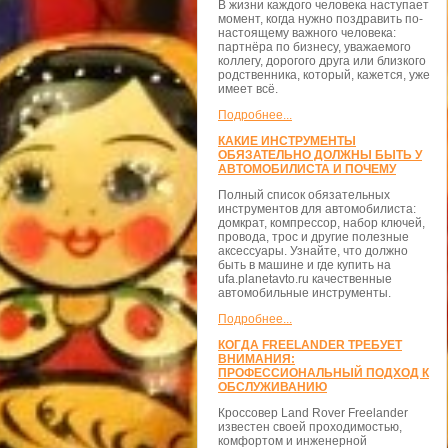
В жизни каждого человека наступает
момент, когда нужно поздравить по-
настоящему важного человека:
партнёра по бизнесу, уважаемого
коллегу, дорогого друга или близкого
родственника, который, кажется, уже
имеет всё.
Подробнее...
КАКИЕ ИНСТРУМЕНТЫ
ОБЯЗАТЕЛЬНО ДОЛЖНЫ БЫТЬ У
АВТОМОБИЛИСТА И ПОЧЕМУ
Полный список обязательных
инструментов для автомобилиста:
домкрат, компрессор, набор ключей,
провода, трос и другие полезные
аксессуары. Узнайте, что должно
быть в машине и где купить на
ufa.planetavto.ru качественные
автомобильные инструменты.
Подробнее...
КОГДА FREELANDER ТРЕБУЕТ
ВНИМАНИЯ:
ПРОФЕССИОНАЛЬНЫЙ ПОДХОД К
ОБСЛУЖИВАНИЮ
Кроссовер Land Rover Freelander
известен своей проходимостью,
комфортом и инженерной