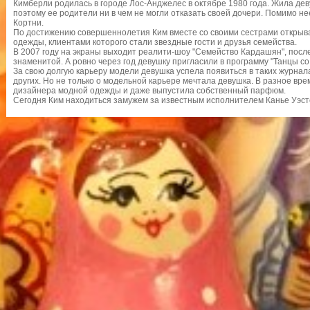
Кимберли родилась в городе Лос-Анджелес в октябре 1980 года. Жила де
поэтому ее родители ни в чем не могли отказать своей дочери. Помимо нее
Кортни.
По достижению совершеннолетия Ким вместе со своими сестрами открыв
одежды, клиентами которого стали звездные гости и друзья семейства.
В 2007 году на экраны выходит реалити-шоу "Семейство Кардашян", посл
знаменитой. А ровно через год девушку пригласили в программу "Танцы со
За свою долгую карьеру модели девушка успела появиться в таких журналах
других. Но не только о модельной карьере мечтала девушка. В разное вре
дизайнера модной одежды и даже выпустила собственный парфюм.
Сегодня Ким находиться замужем за известным исполнителем Канье Уэст