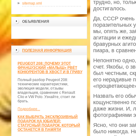
трудно, но, толь
sitemap.xml
достигалось.
Да, СССР очень 
ОБЪЯВЛЕНИЯ
поразительных у
мы, опять же, з
агитации и ежед
бравурных агито
>
пиара, в сравне
ПОЛЕЗНАЯ ИНФОРМАЦИЯ
Непонятно одно,
PEUGEOT 208: ПОЧЕМУ ЭТОТ
счет. Якобы, о з
ФРАНЦУЗСКИЙ «МАЛЫШ» РВЁТ
КОНКУРЕНТОВ В ХВОСТ И В ГРИВУ
был честным, ск
его нерадивые 
Полный разбор Peugeot 208:
технические характеристики,
«процветающее»
эволюция модели, отзывы
владельцев, сравнение с Renault
Назвать его обы
Clio и VW Polo. Узнайте, стоит ли
брать.
кощунственно п
даже жизни. И, 
Подробнее...
фотографиями эт
КАК ВЫБРАТЬ ЭКСКЛЮЗИВНЫЙ
ПОДАРОК НА ЮБИЛЕЙ:
Ясно, что они за
СТАТУСНЫЙ ПОДАРОК, КОТОРЫЙ
ОСТАНЕТСЯ В ПАМЯТИ
было никогда. Но