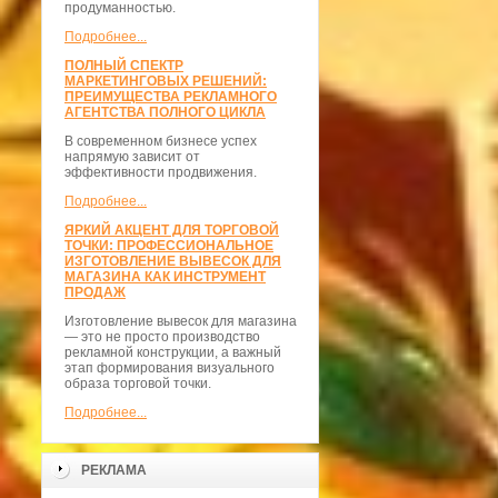
продуманностью.
Подробнее...
ПОЛНЫЙ СПЕКТР
МАРКЕТИНГОВЫХ РЕШЕНИЙ:
ПРЕИМУЩЕСТВА РЕКЛАМНОГО
АГЕНТСТВА ПОЛНОГО ЦИКЛА
В современном бизнесе успех
напрямую зависит от
эффективности продвижения.
Подробнее...
ЯРКИЙ АКЦЕНТ ДЛЯ ТОРГОВОЙ
ТОЧКИ: ПРОФЕССИОНАЛЬНОЕ
ИЗГОТОВЛЕНИЕ ВЫВЕСОК ДЛЯ
МАГАЗИНА КАК ИНСТРУМЕНТ
ПРОДАЖ
Изготовление вывесок для магазина
— это не просто производство
рекламной конструкции, а важный
этап формирования визуального
образа торговой точки.
Подробнее...
РЕКЛАМА