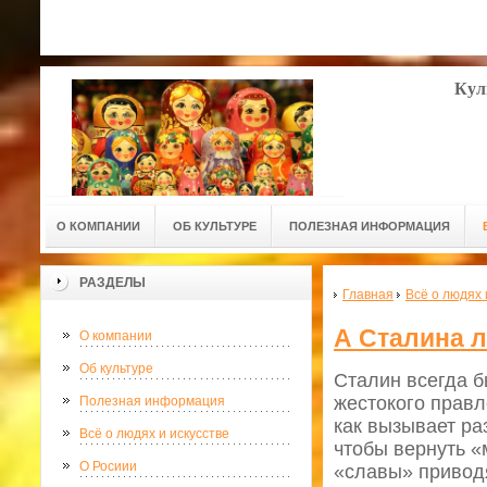
Кул
О КОМПАНИИ
ОБ КУЛЬТУРЕ
ПОЛЕЗНАЯ ИНФОРМАЦИЯ
РАЗДЕЛЫ
Главная
Всё о людях 
А Сталина л
О компании
Об культуре
Сталин всегда б
жестокого правле
Полезная информация
как вызывает ра
Всё о людях и искусстве
чтобы вернуть «
О Росиии
«славы» приводя