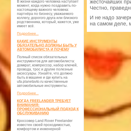
жесточайших при
В жизни каждого человека наступает
момент, когда нужно поздравить по-
Честно, праведн
настоящему важного человека:
партнёра по бизнесу, уважаемого
И не надо зачер
коллегу, дорогого друга или близкого
родственника, который, кажется, уже
на самом деле, 
имеет всё.
Подробнее...
КАКИЕ ИНСТРУМЕНТЫ
ОБЯЗАТЕЛЬНО ДОЛЖНЫ БЫТЬ У
АВТОМОБИЛИСТА И ПОЧЕМУ
Полный список обязательных
инструментов для автомобилиста:
домкрат, компрессор, набор ключей,
провода, трос и другие полезные
аксессуары. Узнайте, что должно
быть в машине и где купить на
ufa.planetavto.ru качественные
автомобильные инструменты.
Подробнее...
КОГДА FREELANDER ТРЕБУЕТ
ВНИМАНИЯ:
ПРОФЕССИОНАЛЬНЫЙ ПОДХОД К
ОБСЛУЖИВАНИЮ
Кроссовер Land Rover Freelander
известен своей проходимостью,
комфортом и инженерной