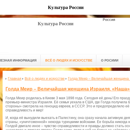
Культура России
Россия
Культура России
ЛЕЗНАЯ ИНФОРМАЦИЯ
ВСЁ О ЛЮДЯХ И ИСКУССТВЕ
О РОСИИИ
Главная
Всё о людях и искусстве
Голда Меир – Величайшая женщина 
Голда Меир – Величайшая женщина Израиля. «Наша»
Голда Меир родилась в Киеве 3 мая 1898 года. Сегодня её день! Его празд
премьер-министра Израиля. Её семья уехала в США, где Голда получила 
стороны» смотрела на геноцид евреев, в СССР. Это и предопределило её 
справедливость и мир!
И, когда её вынудили выехать в Палестину, она сразу начала активную д
страны, «уничтоженной» некогда турецкими войсками. Ее борьба никогда 
Голдой двигало иное – чувство справедливости и правды должно стать ос