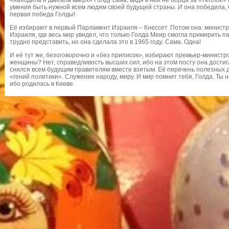
«находила и двигала вверх» Голду сама, видя в ней не борца за «тёплое»
умения быть нужной всем людям своей будущей страны. И она победила,
первая победа Голды!
Её избирают в первый Парламент Израиля – Кнессет. Потом она: министр
Израиля, где весь мир увидел, что только Голда Меир смогла примирить п
трудно представить, но она сделала это в 1965 году. Сама. Одна!
И её тут же, безоговорочно и «без приписок», избирают премьер-минист
женщины? Нет, справедливость высших сил, ибо на этом посту она достигл
снился всем будущим правителям вместе взятым. Её перечень полезных д
«гений политики». Служение народу, миру. И мир помнит тебя, Голда. Ты 
ибо родилась в Киеве.