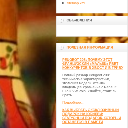
sitemap.xml
ОБЪЯВЛЕНИЯ
>
ПОЛЕЗНАЯ ИНФОРМАЦИЯ
PEUGEOT 208: ПОЧЕМУ ЭТОТ
ФРАНЦУЗСКИЙ «МАЛЫШ» РВЁТ
КОНКУРЕНТОВ В ХВОСТ И В ГРИВУ
Полный разбор Peugeot 208:
технические характеристики,
эволюция модели, отзывы
владельцев, сравнение с Renault
Clio и VW Polo. Узнайте, стоит ли
брать.
Подробнее...
КАК ВЫБРАТЬ ЭКСКЛЮЗИВНЫЙ
ПОДАРОК НА ЮБИЛЕЙ:
СТАТУСНЫЙ ПОДАРОК, КОТОРЫЙ
ОСТАНЕТСЯ В ПАМЯТИ