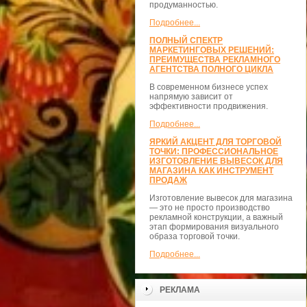
продуманностью.
Подробнее...
ПОЛНЫЙ СПЕКТР
МАРКЕТИНГОВЫХ РЕШЕНИЙ:
ПРЕИМУЩЕСТВА РЕКЛАМНОГО
АГЕНТСТВА ПОЛНОГО ЦИКЛА
В современном бизнесе успех
напрямую зависит от
эффективности продвижения.
Подробнее...
ЯРКИЙ АКЦЕНТ ДЛЯ ТОРГОВОЙ
ТОЧКИ: ПРОФЕССИОНАЛЬНОЕ
ИЗГОТОВЛЕНИЕ ВЫВЕСОК ДЛЯ
МАГАЗИНА КАК ИНСТРУМЕНТ
ПРОДАЖ
Изготовление вывесок для магазина
— это не просто производство
рекламной конструкции, а важный
этап формирования визуального
образа торговой точки.
Подробнее...
РЕКЛАМА