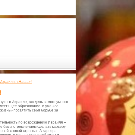
Израиля. «Наша»!
!
нуют в Израиле, как день самого умного
блестящее образование, и уже «со
жизнь,- посвятить себя борьбе за
еятельность по возрождению Израиля –
не была стремлением сделать карьеру.
новой «новой страны». А карьера