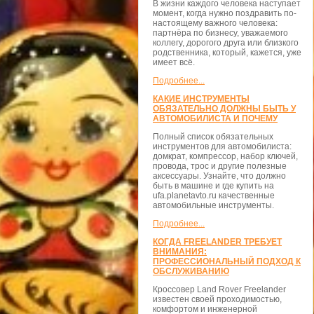
В жизни каждого человека наступает
момент, когда нужно поздравить по-
настоящему важного человека:
партнёра по бизнесу, уважаемого
коллегу, дорогого друга или близкого
родственника, который, кажется, уже
имеет всё.
Подробнее...
КАКИЕ ИНСТРУМЕНТЫ
ОБЯЗАТЕЛЬНО ДОЛЖНЫ БЫТЬ У
АВТОМОБИЛИСТА И ПОЧЕМУ
Полный список обязательных
инструментов для автомобилиста:
домкрат, компрессор, набор ключей,
провода, трос и другие полезные
аксессуары. Узнайте, что должно
быть в машине и где купить на
ufa.planetavto.ru качественные
автомобильные инструменты.
Подробнее...
КОГДА FREELANDER ТРЕБУЕТ
ВНИМАНИЯ:
ПРОФЕССИОНАЛЬНЫЙ ПОДХОД К
ОБСЛУЖИВАНИЮ
Кроссовер Land Rover Freelander
известен своей проходимостью,
комфортом и инженерной