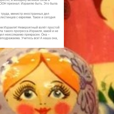
 кресло, а женщину великой силы и
 ООН признал: Израилю быть. Это была
 труда, министр иностранных дел
алестинцев с евреями. Такое и сегодня
ром Израиля! Невероятный взлёт простой
а такого прогресса Израиля, какой и не
ел неиссякаемо прекрасен. Она –
неподражаема. Учитесь все! А наша она,