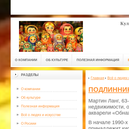
Кул
О КОМПАНИИ
ОБ КУЛЬТУРЕ
ПОЛЕЗНАЯ ИНФОРМАЦИЯ
РАЗДЕЛЫ
Главная
Всё о людях 
ПОДЛИННИК
О компании
Об культуре
Мартин Ланг, 63
недвижимости, о
Полезная информация
акварели «Обна
Всё о людях и искусстве
В начале 1990-х
О Росиии
принадлежит кис