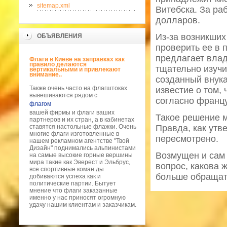
sitemap.xml
Витебска. За ра
долларов.
Из-за возникши
ОБЪЯВЛЕНИЯ
проверить ее в 
предлагает влад
Флаги в Киеве на заправках как
правило делаются
тщательно изучи
вертикальными и привлекают
внимание..
созданный внук
Также очень часто на флагштоках
известие о том,
вывешиваются рядом с
согласно францу
флагом
вашей фирмы и флаги ваших
Такое решение м
партнеров и их стран, а в кабинетах
ставятся настольные флажки. Очень
Правда, как утв
многие флаги изготовленные в
пересмотрено.
нашем рекламном агентстве "Твой
Дизайн" поднимались альпинистами
Возмущен и сам 
на самые высокие горные вершины
мира такие как Эверест и Эльбрус,
вопрос, какова 
все спортивные коман ды
больше обращать
добиваются успеха как и
политические партии. Бытует
мнение что флаги заказанные
именно у нас приносят огромную
удачу нашим клиентам и заказчикам.