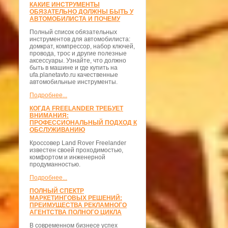
КАКИЕ ИНСТРУМЕНТЫ
ОБЯЗАТЕЛЬНО ДОЛЖНЫ БЫТЬ У
АВТОМОБИЛИСТА И ПОЧЕМУ
Полный список обязательных
инструментов для автомобилиста:
домкрат, компрессор, набор ключей,
провода, трос и другие полезные
аксессуары. Узнайте, что должно
быть в машине и где купить на
ufa.planetavto.ru качественные
автомобильные инструменты.
Подробнее...
КОГДА FREELANDER ТРЕБУЕТ
ВНИМАНИЯ:
ПРОФЕССИОНАЛЬНЫЙ ПОДХОД К
ОБСЛУЖИВАНИЮ
Кроссовер Land Rover Freelander
известен своей проходимостью,
комфортом и инженерной
продуманностью.
Подробнее...
ПОЛНЫЙ СПЕКТР
МАРКЕТИНГОВЫХ РЕШЕНИЙ:
ПРЕИМУЩЕСТВА РЕКЛАМНОГО
АГЕНТСТВА ПОЛНОГО ЦИКЛА
В современном бизнесе успех