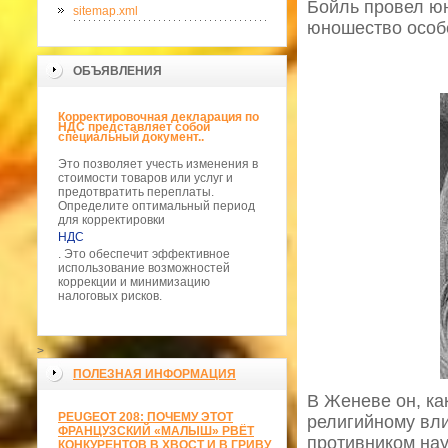
Бойль провел юн
sitemap.xml
юношество особе
ОБЪЯВЛЕНИЯ
Корректировочная декларация по
НДС представляет собой
специальный документ..
Это позволяет учесть изменения в
стоимости товаров или услуг и
предотвратить переплаты.
Определите оптимальный период
для корректировки
НДС
. Это обеспечит эффективное
использование возможностей
коррекции и минимизацию
налоговых рисков.
>
ПОЛЕЗНАЯ ИНФОРМАЦИЯ
В Женеве он, ка
PEUGEOT 208: ПОЧЕМУ ЭТОТ
религийному вли
ФРАНЦУЗСКИЙ «МАЛЫШ» РВЁТ
противником нау
КОНКУРЕНТОВ В ХВОСТ И В ГРИВУ