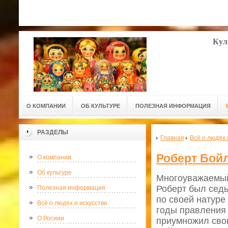
Кул
О КОМПАНИИ
ОБ КУЛЬТУРЕ
ПОЛЕЗНАЯ ИНФОРМАЦИЯ
РАЗДЕЛЫ
Главная
Всё о людях 
Роберт Бой
О компании
Об культуре
Многоуважаемый 
Роберт был седь
Полезная информация
по своей натуре
Всё о людях и искусстве
годы правления 
О Росиии
приумножил свои