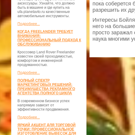
пока соберется 
аксессуары. Узнайте, что должно
быть в машине и где купить на
разрешить их др
ufa.planetavto.ru качественные
автомобильные инструменты.
Интересы Бойля 
Подробнее...
него на больши
КОГДА FREELANDER ТРЕБУЕТ
просто заражал 
ВНИМАНИЯ:
наука многими 
ПРОФЕССИОНАЛЬНЫЙ ПОДХОД К
ОБСЛУЖИВАНИЮ
Кроссовер Land Rover Freelander
известен своей проходимостью,
комфортом и инженерной
продуманностью.
Подробнее...
ПОЛНЫЙ СПЕКТР
МАРКЕТИНГОВЫХ РЕШЕНИЙ:
ПРЕИМУЩЕСТВА РЕКЛАМНОГО
АГЕНТСТВА ПОЛНОГО ЦИКЛА
В современном бизнесе успех
напрямую зависит от
эффективности продвижения.
Подробнее...
ЯРКИЙ АКЦЕНТ ДЛЯ ТОРГОВОЙ
ТОЧКИ: ПРОФЕССИОНАЛЬНОЕ
ИЗГОТОВЛЕНИЕ ВЫВЕСОК ДЛЯ