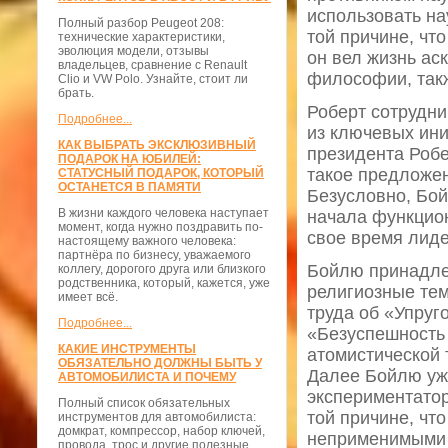
использовать на
Полный разбор Peugeot 208:
той причине, чт
технические характеристики,
эволюция модели, отзывы
он вел жизнь ас
владельцев, сравнение с Renault
философии, такж
Clio и VW Polo. Узнайте, стоит ли
брать.
Роберт сотрудн
Подробнее...
из ключевых ини
КАК ВЫБРАТЬ ЭКСКЛЮЗИВНЫЙ
президента Робе
ПОДАРОК НА ЮБИЛЕЙ:
такое предложен
СТАТУСНЫЙ ПОДАРОК, КОТОРЫЙ
ОСТАНЕТСЯ В ПАМЯТИ
Безусловно, Бой
В жизни каждого человека наступает
начала функцион
момент, когда нужно поздравить по-
свое время лиде
настоящему важного человека:
партнёра по бизнесу, уважаемого
Бойлю принадле
коллегу, дорогого друга или близкого
родственника, который, кажется, уже
религиозные те
имеет всё.
труда об «Упруг
Подробнее...
«Безуспешность 
КАКИЕ ИНСТРУМЕНТЫ
атомистической 
ОБЯЗАТЕЛЬНО ДОЛЖНЫ БЫТЬ У
Далее Бойлю уже
АВТОМОБИЛИСТА И ПОЧЕМУ
экспериментатор
Полный список обязательных
той причине, чт
инструментов для автомобилиста:
домкрат, компрессор, набор ключей,
неприменимыми п
провода, трос и другие полезные