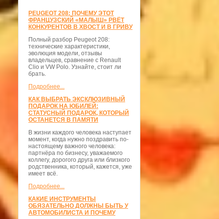
PEUGEOT 208: ПОЧЕМУ ЭТОТ
ФРАНЦУЗСКИЙ «МАЛЫШ» РВЁТ
КОНКУРЕНТОВ В ХВОСТ И В ГРИВУ
Полный разбор Peugeot 208:
технические характеристики,
эволюция модели, отзывы
владельцев, сравнение с Renault
Clio и VW Polo. Узнайте, стоит ли
брать.
Подробнее...
КАК ВЫБРАТЬ ЭКСКЛЮЗИВНЫЙ
ПОДАРОК НА ЮБИЛЕЙ:
СТАТУСНЫЙ ПОДАРОК, КОТОРЫЙ
ОСТАНЕТСЯ В ПАМЯТИ
В жизни каждого человека наступает
момент, когда нужно поздравить по-
настоящему важного человека:
партнёра по бизнесу, уважаемого
коллегу, дорогого друга или близкого
родственника, который, кажется, уже
имеет всё.
Подробнее...
КАКИЕ ИНСТРУМЕНТЫ
ОБЯЗАТЕЛЬНО ДОЛЖНЫ БЫТЬ У
АВТОМОБИЛИСТА И ПОЧЕМУ