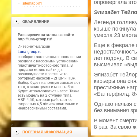
опровергала эт
sitemap.xml
Элизабет Тейл
Легенда голлив
ОБЪЯВЛЕНИЯ
крыше покинула 
умерла 23 марта
Расширение каталога на сайте
http://luna-group.ru/
Еще в феврале 
Интернет-магазин
недостаточность
Luna-group.ru
сообщает заказчикам о пополнении
лет подряд. В с
раздела с насосными установками
высмеивая «вы
пластинчато-роторного типа. В
продаже можно найти две
Элизабет Тейлор
разновидности пластинчато-
роторных насосов – 2HBP и HBP.
карьеры она сня
Выбор будет напрямую зависеть от
престижные нагр
того, в каких целях и масштабах
будет использоваться насос. Также
«Баттерфилд, 8»
есть модель на 2 ступени типа
НВР-4,5Д, которая работает со
Однако нельзя ск
скоростью 4,5 л/с исключительно с
неагрессивными составами.
без внимания зр
В момент смерти
>
8 раз. За свою 
ПОЛЕЗНАЯ ИНФОРМАЦИЯ