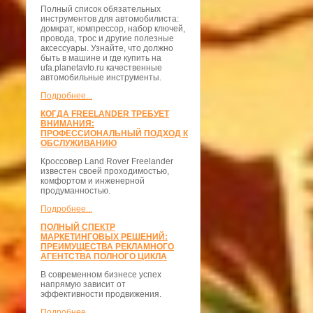
Полный список обязательных
инструментов для автомобилиста:
домкрат, компрессор, набор ключей,
провода, трос и другие полезные
аксессуары. Узнайте, что должно
быть в машине и где купить на
ufa.planetavto.ru качественные
автомобильные инструменты.
Подробнее...
КОГДА FREELANDER ТРЕБУЕТ
ВНИМАНИЯ:
ПРОФЕССИОНАЛЬНЫЙ ПОДХОД К
ОБСЛУЖИВАНИЮ
Кроссовер Land Rover Freelander
известен своей проходимостью,
комфортом и инженерной
продуманностью.
Подробнее...
ПОЛНЫЙ СПЕКТР
МАРКЕТИНГОВЫХ РЕШЕНИЙ:
ПРЕИМУЩЕСТВА РЕКЛАМНОГО
АГЕНТСТВА ПОЛНОГО ЦИКЛА
В современном бизнесе успех
напрямую зависит от
эффективности продвижения.
Подробнее...