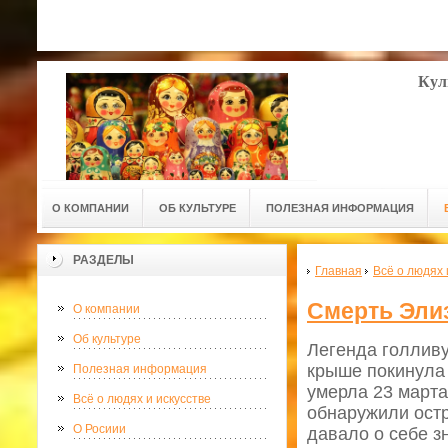
Кул
О КОМПАНИИ
ОБ КУЛЬТУРЕ
ПОЛЕЗНАЯ ИНФОРМАЦИЯ
РАЗДЕЛЫ
Главная
Всё о людях 
Смерть Эли
О компании
Об культуре
Легенда голлив
крыше покинула 
Полезная информация
умерла 23 марта
Всё о людях и искусстве
обнаружили ост
О Росиии
давало о себе з